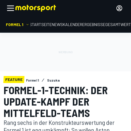
FORMEL 1
STARTSEITE
NEWS
KALENDER
ERGEBNISSE
GESAMTWER
FEATURE
Formel 1
Suzuka
FORMEL-1-TECHNIK: DER
UPDATE-KAMPF DER
MITTELFELD-TEAMS
Rang sechs in der Konstrukteurswertung der
Formel 1 ist eng umkämpft: So wollen Aston