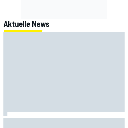
Aktuelle News
Armpump-OP bei Bagnaia: Probleme der aktuellen Ducati
als Ursache