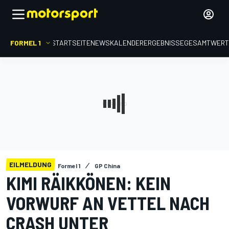
FORMEL 1
STARTSEITE
NEWS
KALENDER
ERGEBNISSE
GESAMTWER
EILMELDUNG
Formel 1
GP China
KIMI RÄIKKÖNEN: KEIN
VORWURF AN VETTEL NACH
CRASH UNTER