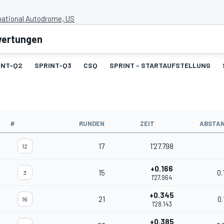
national Autodrome, US
wertungen
INT-Q2
SPRINT-Q3
CSQ
SPRINT - STARTAUFSTELLUNG
#
RUNDEN
ZEIT
ABSTA
17
1'27.798
12
+0.166
15
0.
3
1'27.964
+0.345
21
0.
16
1'28.143
+0.385