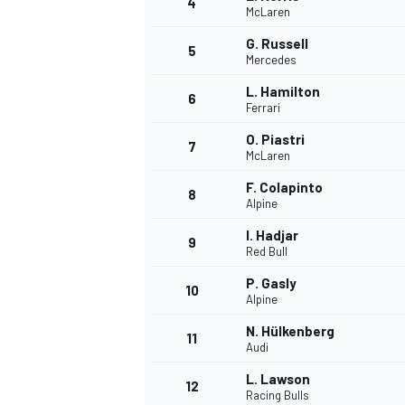
4
McLaren
G. Russell
5
Mercedes
L. Hamilton
6
Ferrari
DTM
O. Piastri
7
McLaren
F. Colapinto
8
Alpine
I. Hadjar
9
Red Bull
P. Gasly
10
Alpine
N. Hülkenberg
11
Audi
L. Lawson
12
Racing Bulls