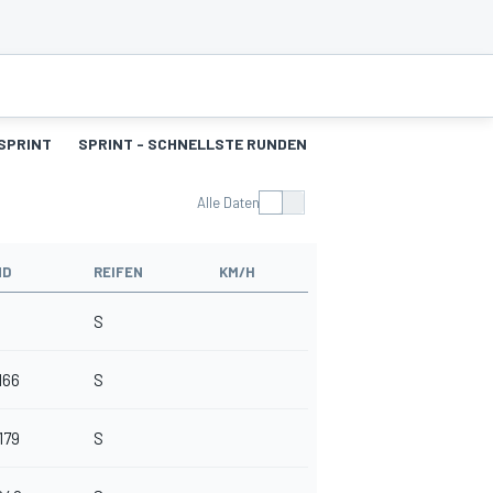
SPRINT
SPRINT - SCHNELLSTE RUNDEN
Q1
Q2
Q3
CQ
Alle Daten
ND
REIFEN
KM/H
S
166
S
179
S