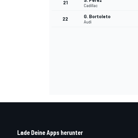
S. Perez
21
Cadillac
G. Bortoleto
22
Audi
SPORTWAGEN
Lade Deine Apps herunter