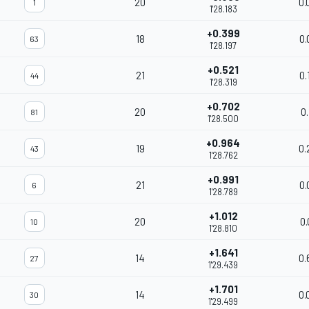
20
0.
1
1'28.183
+0.399
18
0.
63
1'28.197
+0.521
21
0.
44
1'28.319
+0.702
20
0.
81
1'28.500
+0.964
19
0.
43
1'28.762
+0.991
21
0.
6
1'28.789
+1.012
20
0.
10
1'28.810
+1.641
14
0.
27
1'29.439
+1.701
14
0.
30
1'29.499