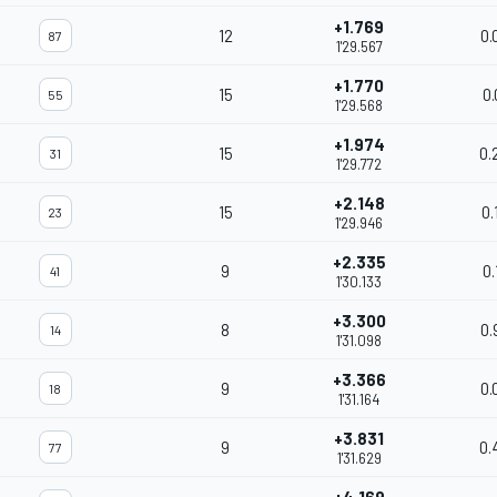
+1.769
12
0.
87
1'29.567
+1.770
15
0.
55
1'29.568
+1.974
15
0.
31
1'29.772
+2.148
15
0.
23
1'29.946
+2.335
9
0.
41
1'30.133
+3.300
8
0.
14
1'31.098
+3.366
9
0.
18
1'31.164
+3.831
9
0.
77
1'31.629