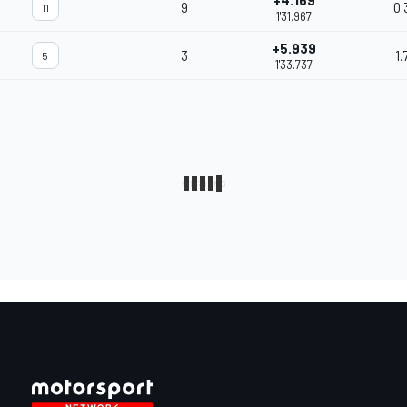
+4.169
9
0.
11
1'31.967
+5.939
3
1.
5
1'33.737