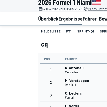
2026 Formel 1 Miami
|
30.04.2026 bis 03.05.2026
Miami Inter
Überblick
Ergebnisse
Fahrer-Be
MELDELISTE
FT1
SPRINT-Q1
SPR
cq
MOTOGP
POS.
FAHRER
K. Antonelli
1
Mercedes
M. Verstappen
2
Red Bull
C. Leclerc
3
Ferrari
L. Norris