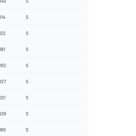
040
S
014
S
122
S
181
S
262
S
027
S
021
S
629
S
060
S