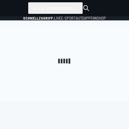
ALLE RENNSERIEN
SCHNELLZUGRIFF:
LIVE
E-SPORT
AUTO
APP
FANSHOP