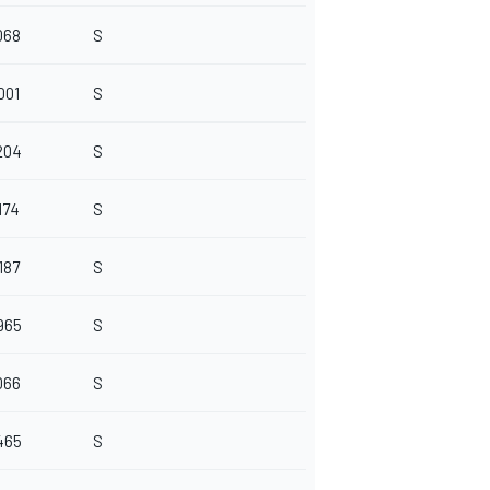
068
S
001
S
204
S
174
S
187
S
965
S
066
S
465
S