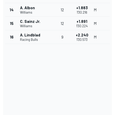
A. Albon
+1.883
14
12
M
Williams
1'30.216
C. Sainz Jr.
+1.891
15
12
M
Williams
1'30.224
A. Lindblad
+2.240
16
9
M
Racing Bulls
1'30.573