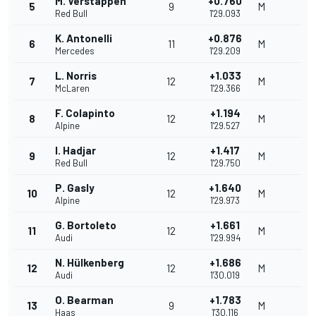
M. Verstappen
+0.760
5
9
M
Red Bull
1'29.093
K. Antonelli
+0.876
6
11
M
Mercedes
1'29.209
L. Norris
+1.033
7
12
M
McLaren
1'29.366
F. Colapinto
+1.194
8
12
M
Alpine
1'29.527
I. Hadjar
+1.417
9
12
M
Red Bull
1'29.750
P. Gasly
+1.640
10
12
M
Alpine
1'29.973
G. Bortoleto
+1.661
11
12
M
Audi
1'29.994
N. Hülkenberg
+1.686
12
12
M
Audi
1'30.019
O. Bearman
+1.783
13
9
M
Haas
1'30.116