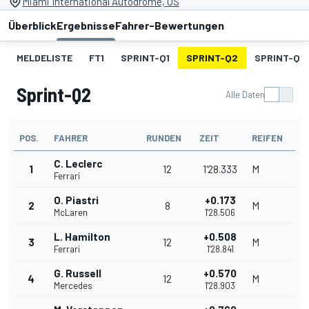
Miami International Autodrome, US
Überblick
Ergebnisse
Fahrer-Bewertungen
MELDELISTE
FT1
SPRINT-Q1
SPRINT-Q2
SPRINT-Q3
Sprint-Q2
Alle Daten
POS.
FAHRER
RUNDEN
ZEIT
REIFEN
C. Leclerc
1
12
1'28.333
M
Ferrari
O. Piastri
+0.173
2
8
M
McLaren
1'28.506
L. Hamilton
+0.508
3
12
M
Ferrari
1'28.841
G. Russell
+0.570
4
12
M
Mercedes
1'28.903