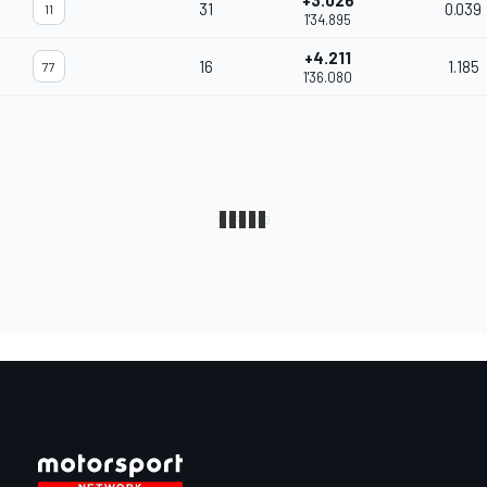
+3.026
31
0.039
11
1'34.895
+4.211
16
1.185
77
1'36.080