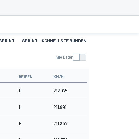
SPRINT
SPRINT - SCHNELLSTE RUNDEN
Q1
Q2
Q3
CQ
Alle Daten
REIFEN
KM/H
H
212.075
H
211.891
H
211.847