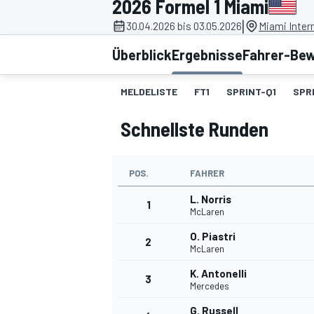
2026 Formel 1 Miami
|
30.04.2026 bis 03.05.2026
Miami Inter
Überblick
Ergebnisse
Fahrer-Be
MELDELISTE
FT1
SPRINT-Q1
SPR
Schnellste Runden
MOTOGP
POS.
FAHRER
L. Norris
1
McLaren
O. Piastri
2
McLaren
K. Antonelli
3
Mercedes
G. Russell