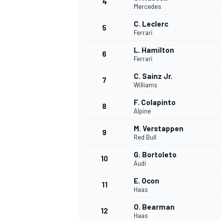
4
Mercedes
C. Leclerc
5
Ferrari
L. Hamilton
6
Ferrari
DTM
C. Sainz Jr.
7
Williams
F. Colapinto
8
Alpine
M. Verstappen
9
Red Bull
G. Bortoleto
10
Audi
E. Ocon
11
Haas
O. Bearman
12
Haas