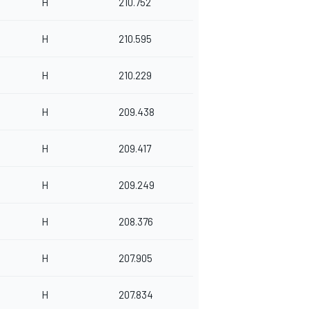
H
210.752
H
210.595
H
210.229
H
209.438
H
209.417
H
209.249
H
208.376
H
207.905
H
207.834