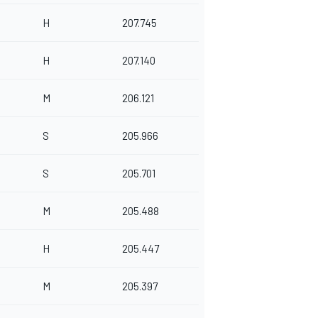
H
207.745
H
207.140
M
206.121
S
205.966
S
205.701
M
205.488
H
205.447
M
205.397