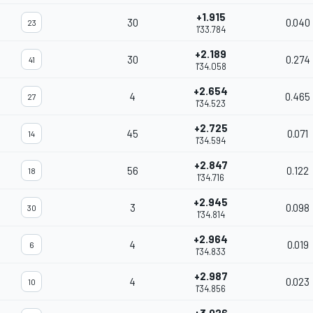
+1.915
30
0.040
23
1'33.784
+2.189
30
0.274
41
1'34.058
+2.654
4
0.465
27
1'34.523
+2.725
45
0.071
14
1'34.594
+2.847
56
0.122
18
1'34.716
+2.945
3
0.098
30
1'34.814
+2.964
4
0.019
6
1'34.833
+2.987
4
0.023
10
1'34.856