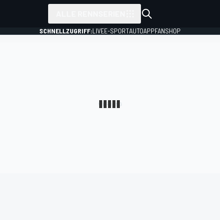
ALLE RENNSERIEN
SCHNELLZUGRIFF:
LIVE
E-SPORT
AUTO
APP
FANSHOP