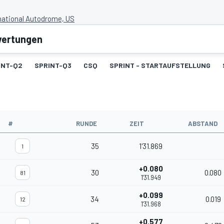
national Autodrome, US
wertungen
INT-Q2
SPRINT-Q3
CSQ
SPRINT - STARTAUFSTELLUNG
#
RUNDE
ZEIT
ABSTAND
35
1'31.869
1
+0.080
30
0.080
81
1'31.949
+0.099
34
0.019
12
1'31.968
+0.577