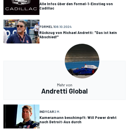
Alle Infos über den Formel-1-Einstieg von
Cadillac
FORMEL 1
08.10.2024
Rückzug von Michael Andretti: "Das ist kein
Abschied!"
Mehr von
Andretti Global
INDYCAR
2 M.
Kameramann beschimpft: Will Power dreht
nach Detroit-Aus durch