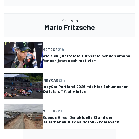
Mehr von
Mario Fritzsche
MOTOGP
21 h
Wie sich Quartararo für verbleibende Yamaha-
Rennen jetzt noch motiviert
INDYCAR
21 h
IndyCar Portland 2026 mit Mick Schumacher:
Zeitplan, TV, alle Infos
MOTOGP
2 T.
Buenos Aires: Der aktuelle Stand der
Bauarbeiten für das MotoGP-Comeback