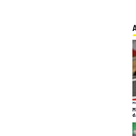
M
M
d