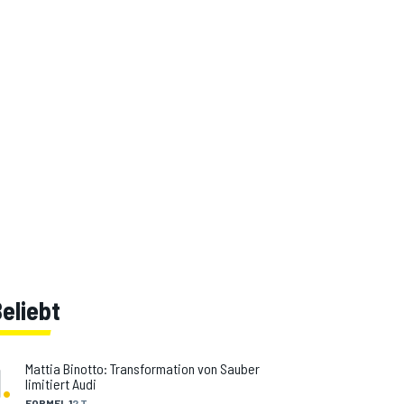
eliebt
1
.
Mattia Binotto: Transformation von Sauber
limitiert Audi
FORMEL 1
2 T.