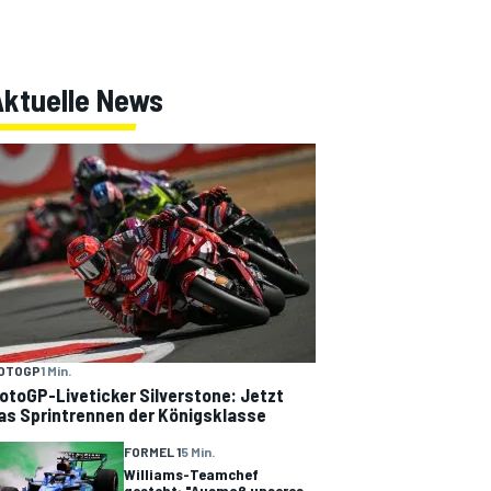
Aktuelle News
OTOGP
1 Min.
otoGP-Liveticker Silverstone: Jetzt
as Sprintrennen der Königsklasse
FORMEL 1
5 Min.
Williams-Teamchef
gesteht: "Ausmaß unseres