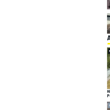
A
H
P