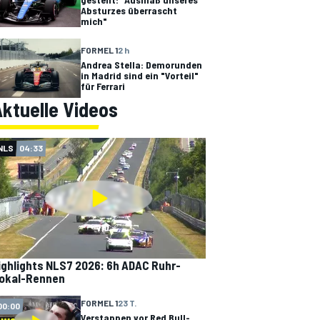
Absturzes überrascht
mich"
FORMEL 1
2 h
Andrea Stella: Demorunden
in Madrid sind ein "Vorteil"
für Ferrari
ktuelle Videos
NLS
04:33
ighlights NLS7 2026: 6h ADAC Ruhr-
okal-Rennen
FORMEL 1
23 T.
00:00
Verstappen vor Red Bull-