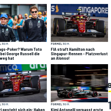
 1
10 M.
FORMEL 1
10 M.
ags-Poker? Warum Toto
FIA straft Hamilton nach
 bei George Russell die
Singapur-Rennen - Platzverlust
weg hat
an Alonso!
B
 1
10 M.
FORMEL 1
10 M.
ri gesteht sich ein: Haben
Kimi Antonelli verpasst erste