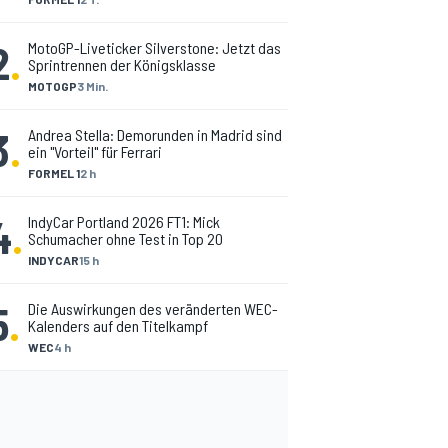
2
.
MotoGP-Liveticker Silverstone: Jetzt das
Sprintrennen der Königsklasse
MOTOGP
3 Min.
3
.
Andrea Stella: Demorunden in Madrid sind
ein "Vorteil" für Ferrari
FORMEL 1
2 h
4
.
IndyCar Portland 2026 FT1: Mick
Schumacher ohne Test in Top 20
INDYCAR
15 h
5
.
Die Auswirkungen des veränderten WEC-
Kalenders auf den Titelkampf
WEC
4 h