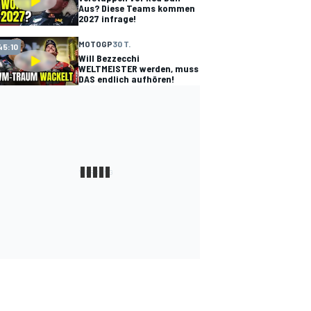
Aus? Diese Teams kommen
2027 infrage!
MOTOGP
30 T.
45:10
Will Bezzecchi
WELTMEISTER werden, muss
DAS endlich aufhören!