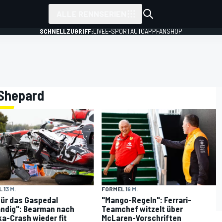
ALLE RENNSERIEN
SCHNELLZUGRIFF:
LIVE
E-SPORT
AUTO
APP
FANSHOP
 Shepard
 1
3 M.
FORMEL 1
9 M.
für das Gaspedal
"Mango-Regeln": Ferrari-
ndig": Bearman nach
Teamchef witzelt über
a-Crash wieder fit
McLaren-Vorschriften