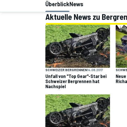
Überblick
News
Aktuelle News zu Bergr
MOTOGP
SCHWEIZER BERGRENNEN
14.08.2017
SCHWE
Unfall von "Top Gear"-Star bei
Neue 
Schweizer Bergrennen hat
Rich
Nachspiel