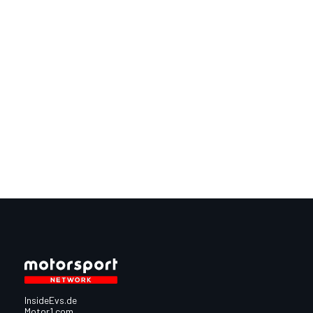
InsideEvs.de
Motor1.com