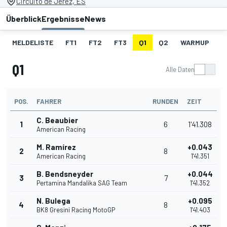
Circuito de Jerez, ES
Überblick
Ergebnisse
News
MELDELISTE
FT1
FT2
FT3
Q1
Q2
WARMUP
S
Q1
Alle Daten
POS.
FAHRER
RUNDEN
ZEIT
C. Beaubier
1
6
1'41.308
American Racing
M. Ramírez
+0.043
2
8
American Racing
1'41.351
B. Bendsneyder
+0.044
3
7
Pertamina Mandalika SAG Team
1'41.352
N. Bulega
+0.095
4
8
BK8 Gresini Racing MotoGP
1'41.403