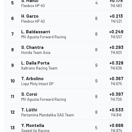
S. Manzi
+0.175
5
4
Flexbox HP 40
1'41.483
H. Garzo
+0.213
6
8
Flexbox HP 40
1'41.521
L. Baldassarri
+0.249
7
8
MV Agusta Forward Racing
1'41.557
S. Chantra
+0.293
8
8
Honda Team Asia
1'41.601
L. Dalla Porta
+0.328
9
9
Italtrans Racing Team
1'41.636
T. Arbolino
+0.367
10
9
Liqui Moly Intact GP
1'41.675
S. Corsi
+0.397
11
8
MV Agusta Forward Racing
1'41.705
T. Lüthi
+0.533
12
8
Pertamina Mandalika SAG Team
1'41.841
Y. Montella
+0.666
13
5
Speed Up Racing
1'41.974