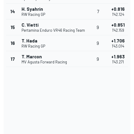
H. Syahrin
+0.816
14
7
RW Racing GP
1'42.124
C. Vietti
+0.851
15
9
Pertamina Enduro VR46 Racing Team
1'42.159
T. Hada
+1.706
16
9
RW Racing GP
1'43.014
T. Marcon
+1.963
17
9
MV Agusta Forward Racing
1'43.271