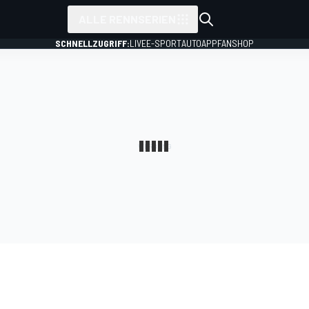
ALLE RENNSERIEN
SCHNELLZUGRIFF:
LIVE
E-SPORT
AUTO
APP
FANSHOP