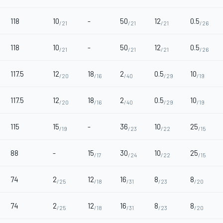
118
10
-
50
12
0.5
/21
/21
/21
/26
118
10
-
50
12
0.5
/21
/21
/21
/26
117.5
12
18
2
0.5
10
/20
/16
/40
/29
/19
117.5
12
18
2
0.5
10
/20
/16
/40
/29
/19
115
15
-
36
10
25
/19
/23
/22
/15
88
-
15
30
10
25
/17
/24
/22
/15
74
2
12
16
8
8
/25
/18
/31
/23
/20
74
2
12
16
8
8
/25
/18
/31
/23
/20