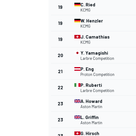
C. Ried
19
KCMG
W. Henzler
19
KCMG
J. Camathias
19
KCMG
Y. Yamagishi
20
Larbre Competition
P. Eng
21
Proton Competition
P. Ruberti
22
Larbre Competition
A. Howard
23
Aston Martin
L. Griffin
23
Aston Martin
G. Hirsch
23