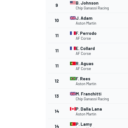
B. Johnson
9
Chip Ganassi Racing
J. Adam
10
Aston Martin
F. Perrodo
11
AF Corse
E. Collard
11
AF Corse
R. Aguas
11
AF Corse
F. Rees
12
Aston Martin
M. Franchitti
13
Chip Ganassi Racing
P. Dalla Lana
14
Aston Martin
P. Lamy
14