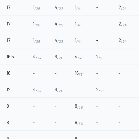
17
1
4
1
-
2
/26
/22
/41
/24
17
1
4
1
-
2
/26
/22
/41
/24
17
1
4
1
-
2
/26
/22
/41
/24
16.5
4
6
4
2
-
/24
/21
/37
/26
16
-
-
16
-
-
/31
12
4
6
-
2
-
/24
/21
/26
8
-
-
8
-
-
/36
8
-
-
8
-
-
/36
8
-
-
8
-
-