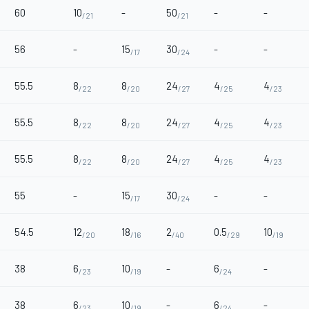
60
10
-
50
-
-
/21
/21
56
-
15
30
-
-
/17
/24
55.5
8
8
24
4
4
/22
/20
/27
/25
/23
55.5
8
8
24
4
4
/22
/20
/27
/25
/23
55.5
8
8
24
4
4
/22
/20
/27
/25
/23
55
-
15
30
-
-
/17
/24
54.5
12
18
2
0.5
10
/20
/16
/40
/29
/19
38
6
10
-
6
-
/23
/19
/24
38
6
10
-
6
-
/23
/19
/24