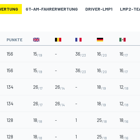
WERTUNG
GT-AM-FAHRERWERTUNG
DRIVER-LMP1
LMP2-TE
PUNKTE
156
15
-
36
16
16
/19
/23
/20
/17
156
15
-
36
16
16
/19
/23
/20
/17
134
26
26
-
18
12
/17
/14
/19
/18
134
26
26
-
18
12
/17
/14
/19
/18
128
18
-
1
25
18
/18
/18
/16
128
18
-
1
25
18
/18
/18
/16