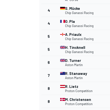
S. Mücke
4
Chip Ganassi Racing
O. Pla
4
Chip Ganassi Racing
DTM
A. Priaulx
5
Chip Ganassi Racing
H. Tincknell
5
Chip Ganassi Racing
D. Turner
6
Aston Martin
R. Stanaway
7
Aston Martin
R. Lietz
8
Proton Competition
M. Christensen
8
Proton Competition