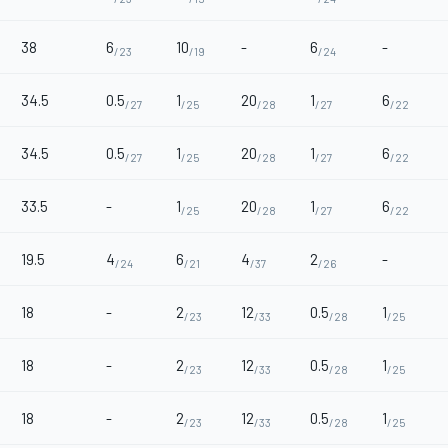
38
6
10
-
6
-
/23
/19
/24
34.5
0.5
1
20
1
6
/27
/25
/28
/27
/22
34.5
0.5
1
20
1
6
/27
/25
/28
/27
/22
33.5
-
1
20
1
6
/25
/28
/27
/22
19.5
4
6
4
2
-
/24
/21
/37
/26
18
-
2
12
0.5
1
/23
/33
/28
/25
18
-
2
12
0.5
1
/23
/33
/28
/25
18
-
2
12
0.5
1
/23
/33
/28
/25