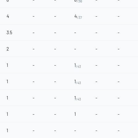
/36
4
-
-
4
-
-
/37
3.5
-
-
-
-
-
2
-
-
-
-
-
1
-
-
1
-
-
/43
1
-
-
1
-
-
/43
1
-
-
1
-
-
/43
1
-
-
1
-
-
1
-
-
-
-
-