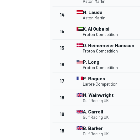
Aston Martin
M. Lauda
14
Aston Martin
K. Al Qubaisi
15
Proton Competition
D. Heinemeier Hansson
15
Proton Competition
P. Long
16
Proton Competition
SPORTWAGEN
P. Ragues
17
Larbre Competition
M. Wainwright
18
Gulf Racing UK
A. Carroll
18
Gulf Racing UK
B. Barker
18
Gulf Racing UK