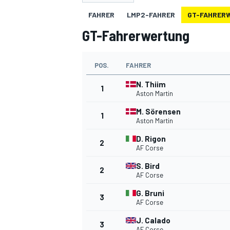
FAHRER
LMP2-FAHRER
GT-FAHRER
GT-Fahrerwertung
POS.
FAHRER
N. Thiim
1
Aston Martin
MOTOGP
M. Sörensen
1
Aston Martin
D. Rigon
2
AF Corse
S. Bird
2
AF Corse
G. Bruni
3
AF Corse
J. Calado
3
AF Corse