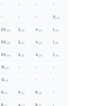
-
-
-
-
-
-
-
11
/23
0.5
2
4
1
/28
/25
/25
/28
0.5
2
4
1
/28
/25
/25
/28
0.5
2
4
1
/28
/25
/25
/28
10
-
-
-
/20
12
-
-
-
/19
6
4
6
-
/22
/24
/23
6
4
6
-
/22
/24
/23