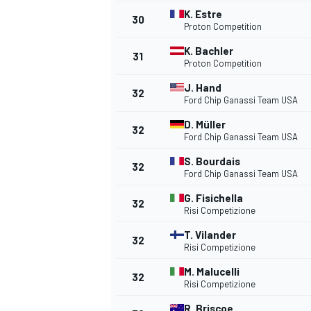
K. Estre
30
Proton Competition
K. Bachler
31
Proton Competition
J. Hand
32
Ford Chip Ganassi Team USA
D. Müller
32
Ford Chip Ganassi Team USA
S. Bourdais
32
Ford Chip Ganassi Team USA
G. Fisichella
32
Risi Competizione
T. Vilander
32
Risi Competizione
M. Malucelli
32
Risi Competizione
R. Briscoe