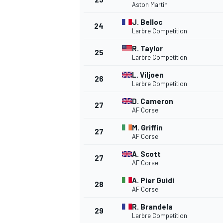
Aston Martin
J. Belloc
24
Larbre Competition
R. Taylor
25
Larbre Competition
L. Viljoen
26
Larbre Competition
D. Cameron
27
AF Corse
M. Griffin
27
AF Corse
A. Scott
27
AF Corse
A. Pier Guidi
28
AF Corse
R. Brandela
29
Larbre Competition