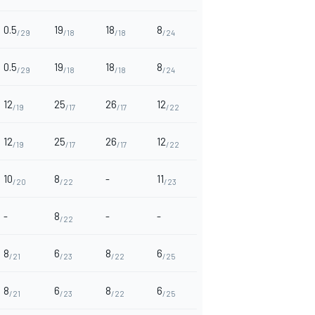
0.5
19
18
8
/29
/18
/18
/24
0.5
19
18
8
/29
/18
/18
/24
12
25
26
12
/19
/17
/17
/22
12
25
26
12
/19
/17
/17
/22
10
8
-
11
/20
/22
/23
-
8
-
-
/22
8
6
8
6
/21
/23
/22
/25
8
6
8
6
/21
/23
/22
/25