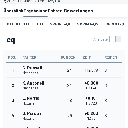
Circuit Gilles-Villeneuve, CA
Überblick
Ergebnisse
Fahrer-Bewertungen
MELDELISTE
FT1
SPRINT-Q1
SPRINT-Q2
SPRINT-Q3
cq
Alle Daten
POS.
FAHRER
RUNDEN
ZEIT
REIFEN
G. Russell
1
24
1'12.578
S
Mercedes
K. Antonelli
+0.068
2
24
S
Mercedes
1'12.646
L. Norris
+0.151
3
28
S
McLaren
1'12.729
O. Piastri
+0.203
4
29
S
McLaren
1'12.781