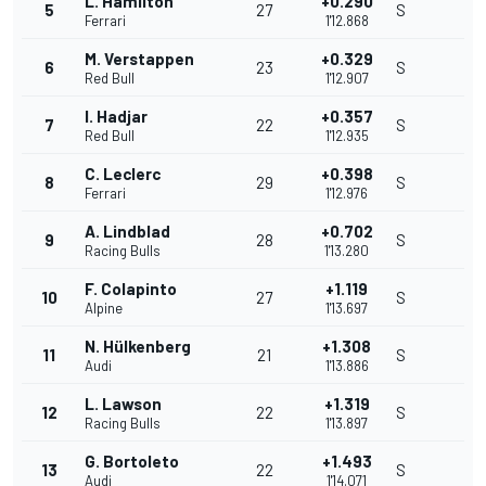
L. Hamilton
+0.290
5
27
S
Ferrari
1'12.868
M. Verstappen
+0.329
6
23
S
Red Bull
1'12.907
I. Hadjar
+0.357
7
22
S
Red Bull
1'12.935
C. Leclerc
+0.398
8
29
S
Ferrari
1'12.976
A. Lindblad
+0.702
9
28
S
Racing Bulls
1'13.280
F. Colapinto
+1.119
10
27
S
Alpine
1'13.697
N. Hülkenberg
+1.308
11
21
S
Audi
1'13.886
L. Lawson
+1.319
12
22
S
Racing Bulls
1'13.897
G. Bortoleto
+1.493
13
22
S
Audi
1'14.071