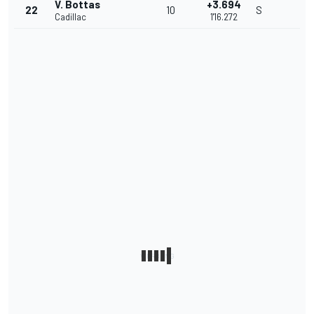
V. Bottas
+3.694
22
10
S
Cadillac
1'16.272