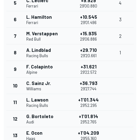
C. Leclerc
+9.929
5
4
Ferrari
29'00.880
L. Hamilton
+10.545
6
3
Ferrari
29'01.496
M. Verstappen
+15.935
7
2
Red Bull
29'06.886
A. Lindblad
+29.710
8
1
Racing Bulls
29'20.661
F. Colapinto
+31.621
9
Alpine
29'22.572
C. Sainz Jr.
+36.793
10
Williams
29'27.744
L. Lawson
+1'01.344
11
Racing Bulls
29'52.295
G. Bortoleto
+1'01.814
12
Audi
29'52.765
E. Ocon
+1'04.209
13
Haas
29'55.160