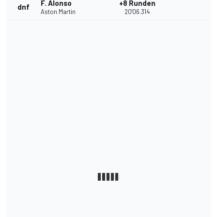
F. Alonso
+8 Runden
dnf
Aston Martin
20'06.314