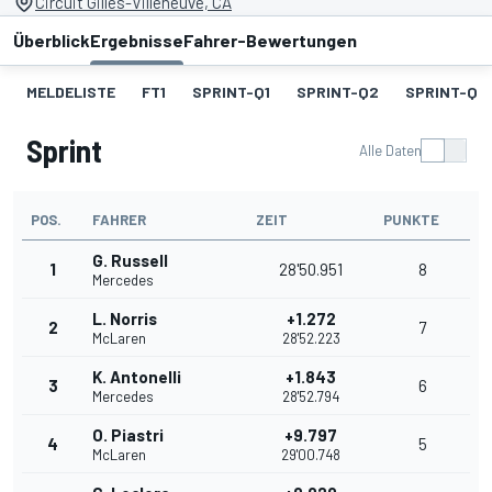
Circuit Gilles-Villeneuve, CA
Überblick
Ergebnisse
Fahrer-Bewertungen
MELDELISTE
FT1
SPRINT-Q1
SPRINT-Q2
SPRINT-Q3
Sprint
Alle Daten
POS.
FAHRER
ZEIT
PUNKTE
G. Russell
1
28'50.951
8
Mercedes
L. Norris
+1.272
2
7
McLaren
28'52.223
K. Antonelli
+1.843
3
6
Mercedes
28'52.794
O. Piastri
+9.797
4
5
McLaren
29'00.748