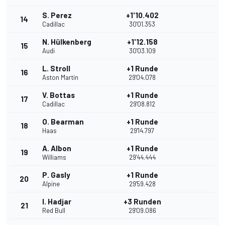
S. Perez
+1'10.402
14
Cadillac
30'01.353
N. Hülkenberg
+1'12.158
15
Audi
30'03.109
L. Stroll
+1 Runde
16
Aston Martin
29'04.078
V. Bottas
+1 Runde
17
Cadillac
29'08.812
O. Bearman
+1 Runde
18
Haas
29'14.797
A. Albon
+1 Runde
19
Williams
29'44.444
P. Gasly
+1 Runde
20
Alpine
29'59.428
I. Hadjar
+3 Runden
21
Red Bull
29'09.086