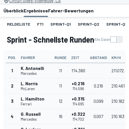
Circuit Gilles-Villeneuve, CA
Überblick
Ergebnisse
Fahrer-Bewertungen
MELDELISTE
FT1
SPRINT-Q1
SPRINT-Q2
SPRINT-Q3
Sprint - Schnellste Runden
Alle Daten
POS.
FAHRER
RUNDE
ZEIT
ABSTAND
KM/H
K. Antonelli
1
11
1'14.380
211.072
Mercedes
L. Norris
+0.216
2
11
0.216
210.461
McLaren
1'14.596
L. Hamilton
+0.315
3
12
0.099
210.182
Ferrari
1'14.695
G. Russell
+0.322
4
16
0.007
210.163
Mercedes
1'14.702