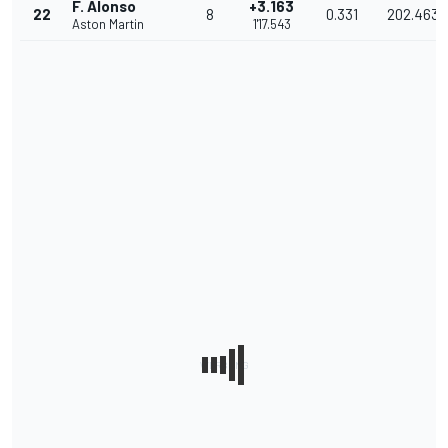
F. Alonso
+3.163
22
8
0.331
202.463
Aston Martin
1'17.543