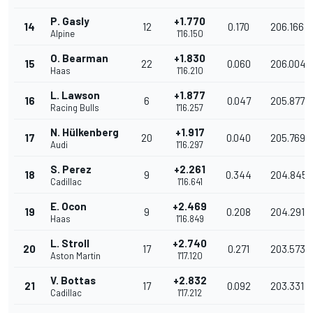
P. Gasly
+1.770
14
12
0.170
206.166
Alpine
1'16.150
O. Bearman
+1.830
15
22
0.060
206.004
Haas
1'16.210
L. Lawson
+1.877
16
6
0.047
205.877
Racing Bulls
1'16.257
N. Hülkenberg
+1.917
17
20
0.040
205.769
Audi
1'16.297
S. Perez
+2.261
18
9
0.344
204.845
Cadillac
1'16.641
E. Ocon
+2.469
19
9
0.208
204.291
Haas
1'16.849
L. Stroll
+2.740
20
17
0.271
203.573
Aston Martin
1'17.120
V. Bottas
+2.832
21
17
0.092
203.331
Cadillac
1'17.212