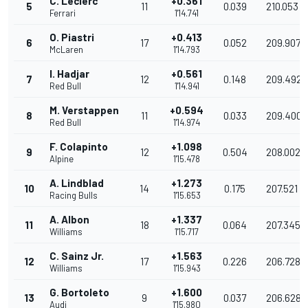
C. Leclerc
+0.361
5
11
0.039
210.053
Ferrari
1'14.741
O. Piastri
+0.413
6
17
0.052
209.907
McLaren
1'14.793
I. Hadjar
+0.561
7
12
0.148
209.492
Red Bull
1'14.941
M. Verstappen
+0.594
8
11
0.033
209.400
Red Bull
1'14.974
F. Colapinto
+1.098
9
12
0.504
208.002
Alpine
1'15.478
A. Lindblad
+1.273
10
14
0.175
207.521
Racing Bulls
1'15.653
A. Albon
+1.337
11
18
0.064
207.345
Williams
1'15.717
C. Sainz Jr.
+1.563
12
17
0.226
206.728
Williams
1'15.943
G. Bortoleto
+1.600
13
9
0.037
206.628
Audi
1'15.980