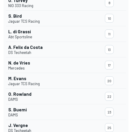
O. Turvey
8
NIO 333 Racing
S. Bird
10
Jaguar TCS Racing
L. di Grassi
11
Abt Sportsline
A. Felix da Costa
13
DS Techeetah
N. de Vries
17
Mercedes
M. Evans
20
Jaguar TCS Racing
O. Rowland
22
DAMS
S. Buemi
23
DAMS
J. Vergne
25
DS Techeetah