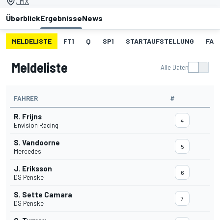
, MX
Überblick
Ergebnisse
News
MELDELISTE
FT1
Q
SP1
STARTAUFSTELLUNG
FAN
Meldeliste
Alle Daten
FAHRER
#
R. Frijns
4
Envision Racing
S. Vandoorne
5
Mercedes
J. Eriksson
6
DS Penske
S. Sette Camara
7
DS Penske