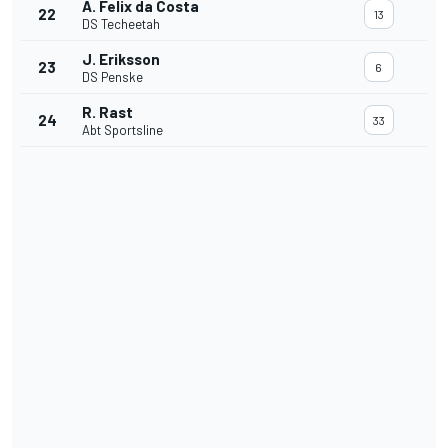
A. Felix da Costa
22
13
DS Techeetah
J. Eriksson
23
6
DS Penske
R. Rast
24
33
Abt Sportsline