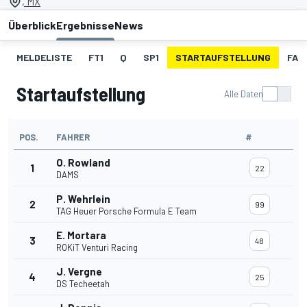
, MX
Überblick
Ergebnisse
News
MELDELISTE
FT1
Q
SP1
STARTAUFSTELLUNG
FAN
Startaufstellung
Alle Daten
POS.
FAHRER
#
O. Rowland
1
22
DAMS
P. Wehrlein
2
99
TAG Heuer Porsche Formula E Team
E. Mortara
3
48
ROKiT Venturi Racing
J. Vergne
4
25
DS Techeetah