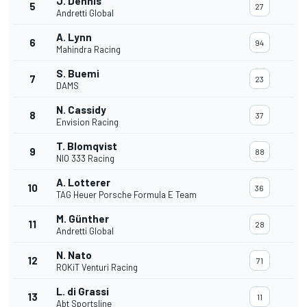
J. Dennis
5
27
Andretti Global
A. Lynn
6
94
Mahindra Racing
S. Buemi
7
23
DAMS
N. Cassidy
8
37
Envision Racing
T. Blomqvist
9
88
NIO 333 Racing
A. Lotterer
10
36
TAG Heuer Porsche Formula E Team
M. Günther
11
28
Andretti Global
N. Nato
12
71
ROKiT Venturi Racing
L. di Grassi
13
11
Abt Sportsline