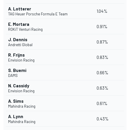
A. Lotterer
1.04%
TAG Heuer Porsche Formula E Team
E. Mortara
0.91%
ROKiT Venturi Racing
J. Dennis
0.87%
Andretti Global
R. Frijns
0.83%
Envision Racing
S. Buemi
0.66%
DAMS
N. Cassidy
0.63%
Envision Racing
A. Sims
0.61%
Mahindra Racing
A. Lynn
0.43%
Mahindra Racing