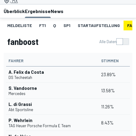
, MX
Überblick
Ergebnisse
News
MELDELISTE
FT1
Q
SP1
STARTAUFSTELLUNG
FAN
fanboost
Alle Daten
FAHRER
STIMMEN
A. Felix da Costa
23.89%
DS Techeetah
S. Vandoorne
13.58%
Mercedes
L. di Grassi
11.26%
Abt Sportsline
P. Wehrlein
8.43%
TAG Heuer Porsche Formula E Team