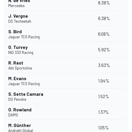
N. de Vries
8.38%
Mercedes
J. Vergne
6.38%
DS Techeetah
S. Bird
6.08%
Jaguar TCS Racing
O. Turvey
5.92%
NIO 333 Racing
R. Rast
3.63%
Abt Sportsline
M. Evans
1.94%
Jaguar TCS Racing
S. Sette Camara
1.52%
DS Penske
O. Rowland
1.37%
DAMS
M. Günther
1.05%
Andretti Global