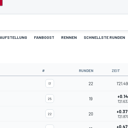
AUFSTELLUNG
FANBOOST
RENNEN
SCHNELLSTE RUNDEN
#
RUNDEN
ZEIT
22
1'21.4
17
+0.14
19
25
1'21.63
+0.37
20
22
1'21.87
+0.47