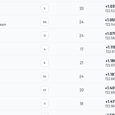
+1.03
20
5
1'22.52
+1.05
24
99
Team
1'22.54
+1.07
24
13
1'22.56
+1.11
17
4
1'22.61
+1.18
21
6
1'22.67
+1.19
24
94
1'22.68
+1.40
20
23
1'22.89
+1.47
19
11
1'22.96