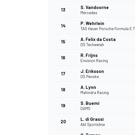
S. Vandoorne
13
Mercedes
P. Wehrlein
14
TAG Heuer Porsche Formula E 
A. Felix da Costa
15
DS Techeetah
R. Frijns
16
Envision Racing
J. Eriksson
17
DS Penske
A. Lynn
18
Mahindra Racing
S. Buemi
19
DAMS
L. di Grassi
20
Abt Sportsline