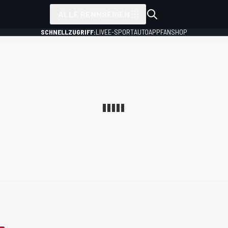
ALLE RENNSERIEN
SCHNELLZUGRIFF:
LIVE
E-SPORT
AUTO
APP
FANSHOP