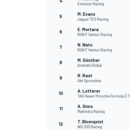
4
Envision Racing
M. Evans
5
Jaguar TCS Racing
E. Mortara
6
ROKiT Venturi Racing
DTM
N. Nato
7
ROKiT Venturi Racing
M. Günther
8
Andretti Global
R. Rast
9
Abt Sportsline
A. Lotterer
10
TAG Heuer Porsche Formula E 
A. Sims
11
Mahindra Racing
T. Blomqvist
12
NIO 333 Racing