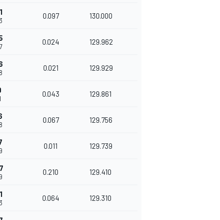
1
0.097
130.000
3
5
0.024
129.962
7
6
0.021
129.929
8
9
0.043
129.861
1
6
0.067
129.756
8
7
0.011
129.739
9
7
0.210
129.410
9
1
0.064
129.310
3