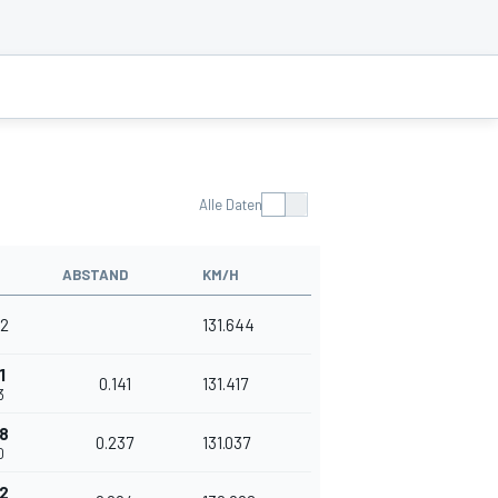
Alle Daten
ABSTAND
KM/H
92
131.644
1
0.141
131.417
3
8
0.237
131.037
0
2