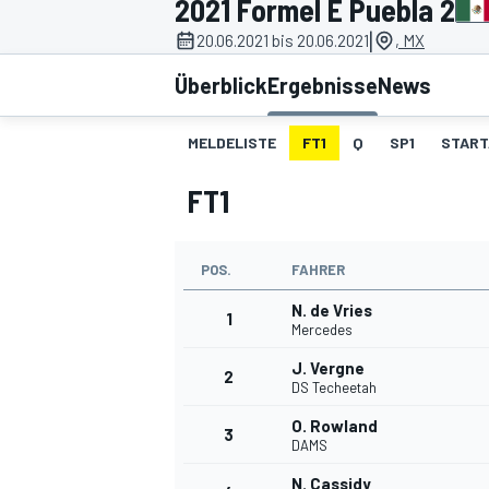
2021 Formel E Puebla 2
|
20.06.2021 bis 20.06.2021
, MX
Überblick
Ergebnisse
News
MELDELISTE
FT1
Q
SP1
START
FT1
MOTOGP
POS.
FAHRER
N. de Vries
1
Mercedes
J. Vergne
2
DS Techeetah
O. Rowland
3
DAMS
N. Cassidy