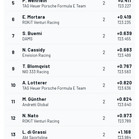
P. Wehrlein
+0.411
5
2
TAG Heuer Porsche Formula E Team
1'23.227
E. Mortara
+0.419
6
2
ROKiT Venturi Racing
1'23.235
S. Buemi
+0.639
7
2
DAMS
1'23.455
N. Cassidy
+0.683
8
2
Envision Racing
1'23.499
T. Blomqvist
+0.767
9
2
NIO 333 Racing
1'23.583
A. Lotterer
+0.820
10
2
TAG Heuer Porsche Formula E Team
1'23.636
M. Günther
+0.824
11
2
Andretti Global
1'23.640
N. Nato
+0.973
12
2
ROKiT Venturi Racing
1'23.789
L. di Grassi
+1.168
13
2
Abt Sportsline
1'23.984