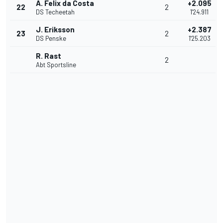
A. Felix da Costa
+2.095
22
2
DS Techeetah
1'24.911
J. Eriksson
+2.387
23
2
DS Penske
1'25.203
R. Rast
2
Abt Sportsline