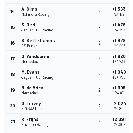
A. Sims
+1.363
14
2
Mahindra Racing
1'24.179
S. Bird
+1.476
15
2
Jaguar TCS Racing
1'24.292
S. Sette Camara
+1.629
16
2
DS Penske
1'24.445
S. Vandoorne
+1.920
17
2
Mercedes
1'24.736
M. Evans
+1.940
18
2
Jaguar TCS Racing
1'24.756
N. de Vries
+1.995
19
2
Mercedes
1'24.811
O. Turvey
+2.024
20
2
NIO 333 Racing
1'24.840
R. Frijns
+2.091
21
2
Envision Racing
1'24.907