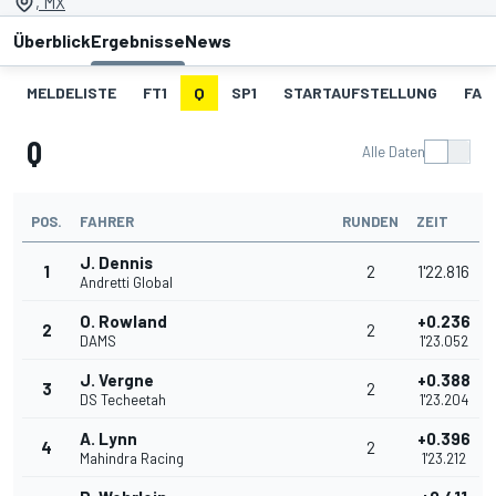
, MX
Überblick
Ergebnisse
News
MELDELISTE
FT1
Q
SP1
STARTAUFSTELLUNG
FAN
Q
Alle Daten
POS.
FAHRER
RUNDEN
ZEIT
J. Dennis
1
2
1'22.816
Andretti Global
O. Rowland
+0.236
2
2
DAMS
1'23.052
J. Vergne
+0.388
3
2
DS Techeetah
1'23.204
A. Lynn
+0.396
4
2
Mahindra Racing
1'23.212