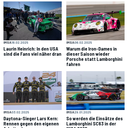
IMSA
18.02.2025
IMSA
06.02.2025
Laurin Heinrich: In den USA
Warum die Iron-Dames in
sind die Fans viel näher dran
dieser Saison wieder
Porsche statt Lamborghini
fahren
IMSA
03.02.2025
IMSA
29.01.2025
Daytona-Sieger Lars Kern:
So werden die Einsätze des
Rennen gegen den eigenen
Lamborghini SC63 in der