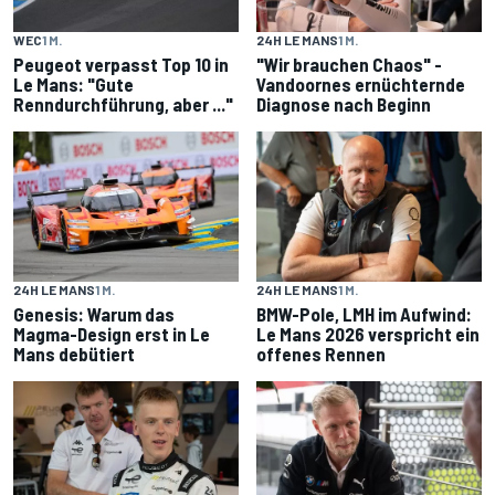
WEC
1 M.
24H LE MANS
1 M.
Peugeot verpasst Top 10 in
"Wir brauchen Chaos" -
Le Mans: "Gute
Vandoornes ernüchternde
Renndurchführung, aber ..."
Diagnose nach Beginn
24H LE MANS
1 M.
24H LE MANS
1 M.
Genesis: Warum das
BMW-Pole, LMH im Aufwind:
Magma-Design erst in Le
Le Mans 2026 verspricht ein
Mans debütiert
offenes Rennen