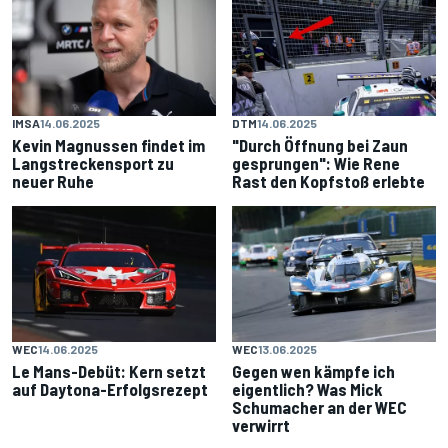
IMSA
14.06.2025
DTM
14.06.2025
Kevin Magnussen findet im
"Durch Öffnung bei Zaun
Langstreckensport zu
gesprungen": Wie Rene
neuer Ruhe
Rast den Kopfstoß erlebte
WEC
14.06.2025
WEC
13.06.2025
Le Mans-Debüt: Kern setzt
Gegen wen kämpfe ich
auf Daytona-Erfolgsrezept
eigentlich? Was Mick
Schumacher an der WEC
verwirrt