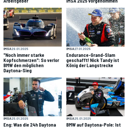
Arbeitgeber
IMSA 2025 vorgenommen
IMSA
29.01.2025
IMSA
27.01.2025
"Noch immer starke
Endurance-Grand-Slam
Kopfschmerzen": So verlor
geschafft! Nick Tandy ist
BMW den möglichen
König der Langstrecke
Daytona-Sieg
IMSA
25.01.2025
IMSA
25.01.2025
Eng: Was die 24h Daytona
BMW auf Daytona-Pole: Ist