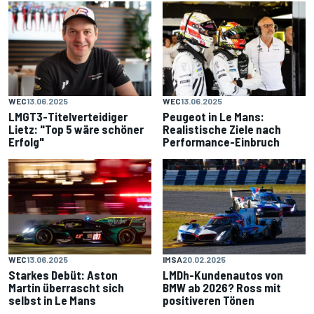
WEC
13.06.2025
WEC
13.06.2025
LMGT3-Titelverteidiger
Peugeot in Le Mans:
Lietz: "Top 5 wäre schöner
Realistische Ziele nach
Erfolg"
Performance-Einbruch
WEC
13.06.2025
IMSA
20.02.2025
Starkes Debüt: Aston
LMDh-Kundenautos von
Martin überrascht sich
BMW ab 2026? Ross mit
selbst in Le Mans
positiveren Tönen