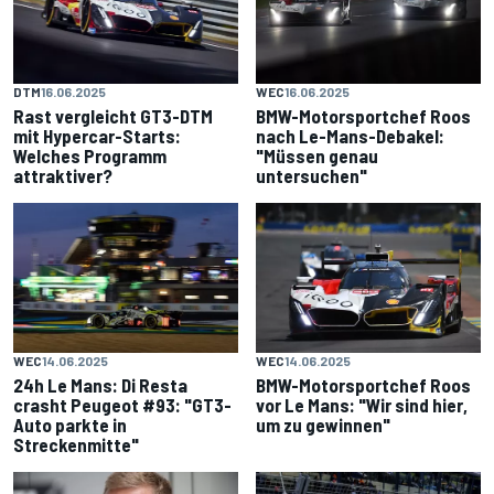
DTM
16.06.2025
WEC
16.06.2025
Rast vergleicht GT3-DTM
BMW-Motorsportchef Roos
mit Hypercar-Starts:
nach Le-Mans-Debakel:
Welches Programm
"Müssen genau
attraktiver?
untersuchen"
WEC
14.06.2025
WEC
14.06.2025
24h Le Mans: Di Resta
BMW-Motorsportchef Roos
crasht Peugeot #93: "GT3-
vor Le Mans: "Wir sind hier,
Auto parkte in
um zu gewinnen"
Streckenmitte"