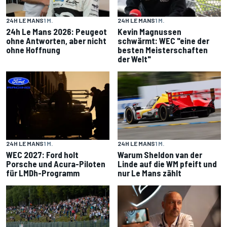
24H LE MANS
1 M.
24H LE MANS
1 M.
24h Le Mans 2026: Peugeot
Kevin Magnussen
ohne Antworten, aber nicht
schwärmt: WEC "eine der
ohne Hoffnung
besten Meisterschaften
der Welt"
24H LE MANS
1 M.
24H LE MANS
1 M.
WEC 2027: Ford holt
Warum Sheldon van der
Porsche und Acura-Piloten
Linde auf die WM pfeift und
für LMDh-Programm
nur Le Mans zählt