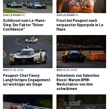
24H LE MANS
1 M.
24H LE MANS
1 M.
Schlüssel zum Le-Mans-
Frust bei Peugeot nach
Sieg: Der Faktor "Driver
verpasster Hyperpole in Le
Confidence"
Mans
WEC
19.06.2025
WEC
18.06.2025
Peugeot-Chef Favey:
Geheimnis von Valentino
Langfristiges Engagement
Rossi: Warum BMW-
ist wichtiger als Siege
Werksfahrer von ihm
schwärmen