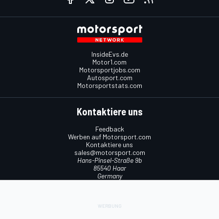
InsideEvs.de
Motor1.com
Motorsportjobs.com
Autosport.com
Motorsportstats.com
Kontaktiere uns
Feedback
Werben auf Motorsport.com
Kontaktiere uns
sales@motorsport.com
Hans-Pinsel-Straße 9b
85540 Haar
Germany
Nutzungsbedingungen
Cookie-Richtlinien
Datenschutzrichtlinie
Utiq verwalten
© 2026
Motorsport Network
Alle Rechte vorbehalten.