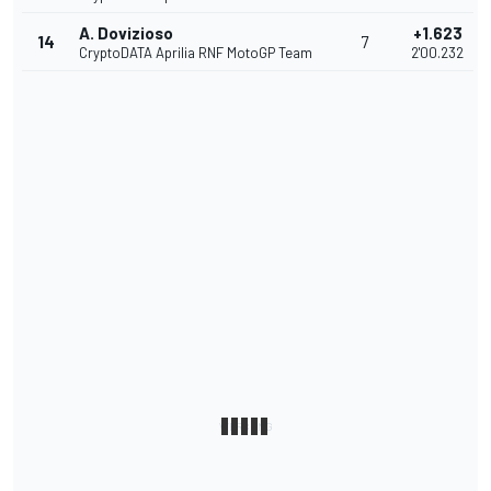
A. Dovizioso
+1.623
14
7
CryptoDATA Aprilia RNF MotoGP Team
2'00.232