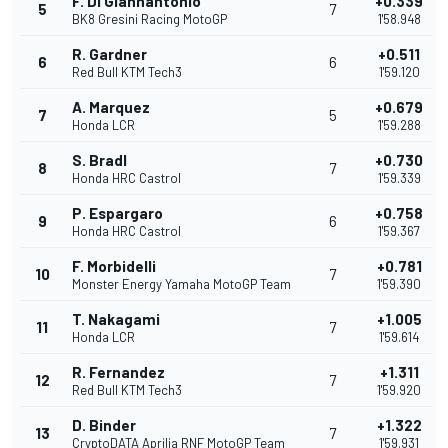
F. Di Giannantonio
+0.339
5
7
BK8 Gresini Racing MotoGP
1'58.948
R. Gardner
+0.511
6
6
Red Bull KTM Tech3
1'59.120
A. Marquez
+0.679
7
5
Honda LCR
1'59.288
S. Bradl
+0.730
8
7
Honda HRC Castrol
1'59.339
P. Espargaro
+0.758
9
6
Honda HRC Castrol
1'59.367
F. Morbidelli
+0.781
10
7
Monster Energy Yamaha MotoGP Team
1'59.390
T. Nakagami
+1.005
11
7
Honda LCR
1'59.614
R. Fernandez
+1.311
12
7
Red Bull KTM Tech3
1'59.920
D. Binder
+1.322
13
7
CryptoDATA Aprilia RNF MotoGP Team
1'59.931