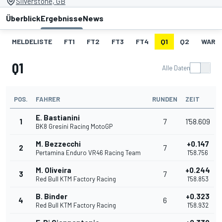
Silverstone, GB
Überblick
Ergebnisse
News
MELDELISTE
FT1
FT2
FT3
FT4
Q1
Q2
WARM
Q1
Alle Daten
POS.
FAHRER
RUNDEN
ZEIT
E. Bastianini
1
7
1'58.609
BK8 Gresini Racing MotoGP
M. Bezzecchi
+0.147
2
7
Pertamina Enduro VR46 Racing Team
1'58.756
M. Oliveira
+0.244
3
7
Red Bull KTM Factory Racing
1'58.853
B. Binder
+0.323
4
6
Red Bull KTM Factory Racing
1'58.932