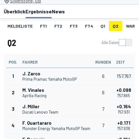
Silverstone, GB
Überblick
Ergebnisse
News
MELDELISTE
FT1
FT2
FT3
FT4
Q1
Q2
WARM
Q2
Alle Daten
POS.
FAHRER
RUNDEN
ZEIT
J. Zarco
1
6
1'57.767
Prima Pramac Yamaha MotoGP
M. Vinales
+0.098
2
6
Aprilia Racing
1'57.865
J. Miller
+0.164
3
7
Ducati Lenovo Team
1'57.931
F. Quartararo
+0.171
4
7
Monster Energy Yamaha MotoGP Team
1'57.938