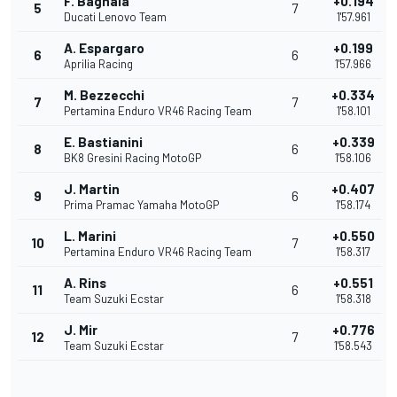
F. Bagnaia
+0.194
5
7
Ducati Lenovo Team
1'57.961
A. Espargaro
+0.199
6
6
Aprilia Racing
1'57.966
M. Bezzecchi
+0.334
7
7
Pertamina Enduro VR46 Racing Team
1'58.101
E. Bastianini
+0.339
8
6
BK8 Gresini Racing MotoGP
1'58.106
J. Martin
+0.407
9
6
Prima Pramac Yamaha MotoGP
1'58.174
L. Marini
+0.550
10
7
Pertamina Enduro VR46 Racing Team
1'58.317
A. Rins
+0.551
11
6
Team Suzuki Ecstar
1'58.318
J. Mir
+0.776
12
7
Team Suzuki Ecstar
1'58.543