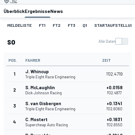
, NZ
Überblick
Ergebnisse
News
MELDELISTE
FT1
FT2
FT3
Q1
STARTAUFSTELLUNG
so
Alle Daten
POS.
FAHRER
ZEIT
J. Whincup
1
1'02.4719
Triple Eight Race Engineering
S. McLaughlin
+0.0158
2
Dick Johnson Racing
1'02.4877
S. van Gisbergen
+0.1341
3
Triple Eight Race Engineering
1'02.6060
C. Mostert
+0.1831
4
Supercheap Auto Racing
1'02.6550