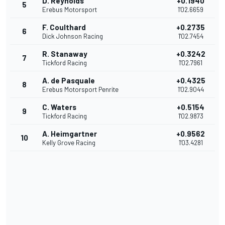
D. Reynolds
+0.1940
5
Erebus Motorsport
1'02.6659
F. Coulthard
+0.2735
6
Dick Johnson Racing
1'02.7454
R. Stanaway
+0.3242
7
Tickford Racing
1'02.7961
A. de Pasquale
+0.4325
8
Erebus Motorsport Penrite
1'02.9044
C. Waters
+0.5154
9
Tickford Racing
1'02.9873
A. Heimgartner
+0.9562
10
Kelly Grove Racing
1'03.4281