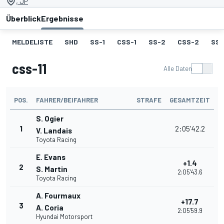
, JP
Überblick
Ergebnisse
MELDELISTE
SHD
SS-1
CSS-1
SS-2
CSS-2
SS-
css-11
Alle Daten
POS.
FAHRER/BEIFAHRER
STRAFE
GESAMTZEIT
S. Ogier
1
2:05'42.2
V. Landais
Toyota Racing
E. Evans
+1.4
2
S. Martin
2:05'43.6
Toyota Racing
A. Fourmaux
+17.7
3
A. Coria
2:05'59.9
Hyundai Motorsport