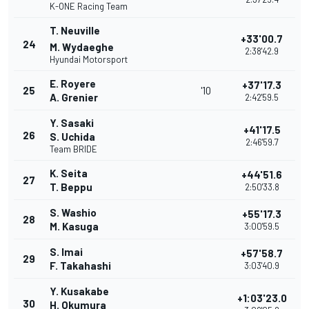
K-ONE Racing Team
T. Neuville
+33'00.7
24
M. Wydaeghe
2:38'42.9
Hyundai Motorsport
E. Royere
+37'17.3
25
'10
A. Grenier
2:42'59.5
Y. Sasaki
+41'17.5
26
S. Uchida
2:46'59.7
Team BRIDE
K. Seita
+44'51.6
27
T. Beppu
2:50'33.8
S. Washio
+55'17.3
28
M. Kasuga
3:00'59.5
S. Imai
+57'58.7
29
F. Takahashi
3:03'40.9
Y. Kusakabe
+1:03'23.0
30
H. Okumura