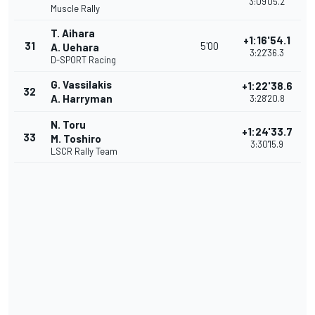
3:09'05.2
Muscle Rally
T. Aihara
+1:16'54.1
31
5'00
A. Uehara
3:22'36.3
D-SPORT Racing
G. Vassilakis
+1:22'38.6
32
A. Harryman
3:28'20.8
N. Toru
+1:24'33.7
33
M. Toshiro
3:30'15.9
LSCR Rally Team