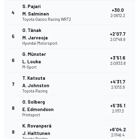
S. Pajari
+30.0
4
M. Salminen
2:06'12.2
Toyota Gazoo Racing WRT2
O. Tänak
+2'07.7
5
M. Jarveoja
2:07'49.9
Hyundai Motorsport
G. Münster
+3'51.6
6
L. Louka
2:09'33.8
M-Sport
T. Katsuta
+4'31.7
7
A. Johnston
2:10'13.9
Toyota Racing
O. Solberg
+5'35.1
8
E. Edmondson
2:11'17.3
Printsport
K. Rovanperä
+6'04.2
9
J. Halttunen
2:11'46.4
Toyota Racing