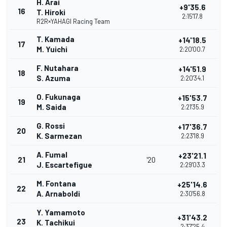
H. Arai
+9'35.6
16
T. Hiroki
2:15'17.8
R2R×YAHAGI Racing Team
T. Kamada
+14'18.5
17
M. Yuichi
2:20'00.7
F. Nutahara
+14'51.9
18
S. Azuma
2:20'34.1
O. Fukunaga
+15'53.7
19
M. Saida
2:21'35.9
G. Rossi
+17'36.7
20
K. Sarmezan
2:23'18.9
A. Fumal
+23'21.1
21
'20
J. Escartefigue
2:29'03.3
M. Fontana
+25'14.6
22
A. Arnaboldi
2:30'56.8
Y. Yamamoto
+31'43.2
23
K. Tachikui
2:37'25.4