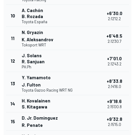
A. Cachón
+6'30.0
10
B. Rozada
2:12'12.2
Toyota España
N. Gryazin
+6'48.5
11
K. Aleksandrov
2:12'30.7
Toksport WRT
J. Solans
+7'01.0
12
R. Sanjuan
2:12'43.2
PH.Ph
Y. Yamamoto
+8'33.8
13
J. Fulton
2:14'16.0
Toyota Gazoo Racing WRT NG
H. Kovalainen
+9'18.6
14
S. Kitagawa
2:15'00.8
D. Jr. Dominguez
+9'32.8
15
2:15'15.0
R. Penate