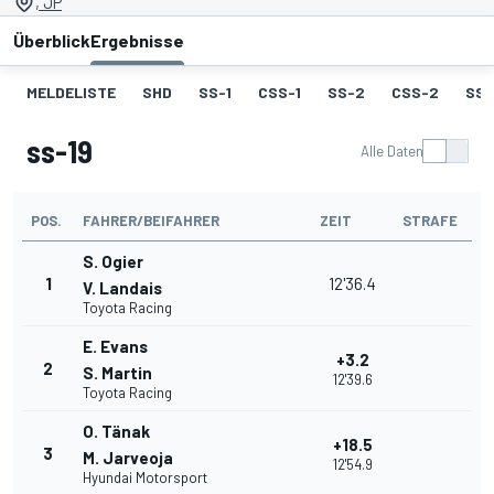
, JP
Überblick
Ergebnisse
MELDELISTE
SHD
SS-1
CSS-1
SS-2
CSS-2
SS-
ss-19
Alle Daten
POS.
FAHRER/BEIFAHRER
ZEIT
STRAFE
S. Ogier
1
12'36.4
V. Landais
Toyota Racing
E. Evans
+3.2
2
S. Martin
12'39.6
Toyota Racing
O. Tänak
+18.5
3
M. Jarveoja
12'54.9
Hyundai Motorsport