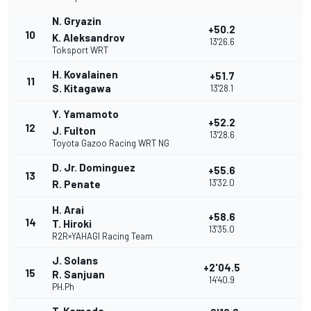
N. Gryazin
+50.2
10
K. Aleksandrov
13'26.6
Toksport WRT
H. Kovalainen
+51.7
11
S. Kitagawa
13'28.1
Y. Yamamoto
+52.2
12
J. Fulton
13'28.6
Toyota Gazoo Racing WRT NG
D. Jr. Dominguez
+55.6
13
13'32.0
R. Penate
H. Arai
+58.6
14
T. Hiroki
13'35.0
R2R×YAHAGI Racing Team
J. Solans
+2'04.5
15
R. Sanjuan
14'40.9
PH.Ph