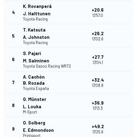
K. Rovanperä
+20.6
4
J. Halttunen
12'57.0
Toyota Racing
T. Katsuta
+26.2
5
A. Johnston
13'02.6
Toyota Racing
S. Pajari
+27.7
6
M. Salminen
13'04.1
Toyota Gazoo Racing WRT2
A. Cachón
+32.4
7
B. Rozada
13'08.8
Toyota España
G. Münster
+36.9
8
L. Louka
13'13.3
M-Sport
O. Solberg
+49.2
9
E. Edmondson
13'25.6
Printsport