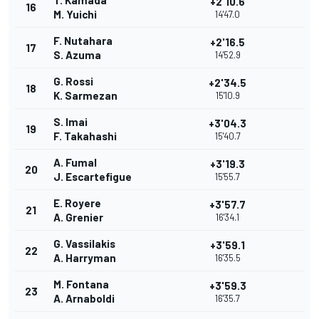
T. Kamada
+2'10.6
16
M. Yuichi
14'47.0
F. Nutahara
+2'16.5
17
S. Azuma
14'52.9
G. Rossi
+2'34.5
18
K. Sarmezan
15'10.9
S. Imai
+3'04.3
19
F. Takahashi
15'40.7
A. Fumal
+3'19.3
20
J. Escartefigue
15'55.7
E. Royere
+3'57.7
21
A. Grenier
16'34.1
G. Vassilakis
+3'59.1
22
A. Harryman
16'35.5
M. Fontana
+3'59.3
23
A. Arnaboldi
16'35.7