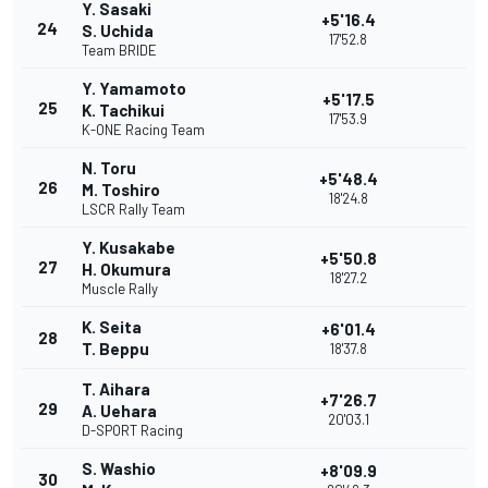
Y. Sasaki
+5'16.4
24
S. Uchida
17'52.8
Team BRIDE
Y. Yamamoto
+5'17.5
25
K. Tachikui
17'53.9
K-ONE Racing Team
N. Toru
+5'48.4
26
M. Toshiro
18'24.8
LSCR Rally Team
Y. Kusakabe
+5'50.8
27
H. Okumura
18'27.2
Muscle Rally
K. Seita
+6'01.4
28
T. Beppu
18'37.8
T. Aihara
+7'26.7
29
A. Uehara
20'03.1
D-SPORT Racing
S. Washio
+8'09.9
30