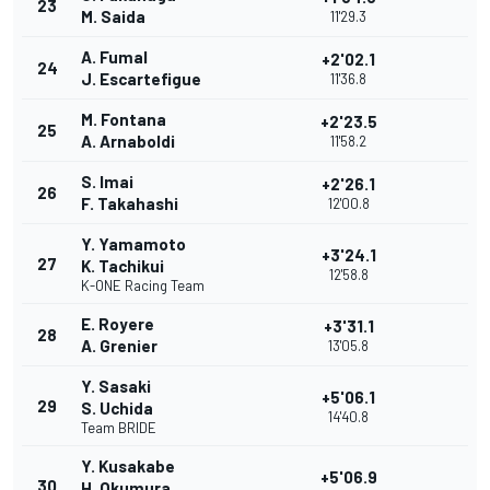
23
M. Saida
11'29.3
A. Fumal
+2'02.1
24
J. Escartefigue
11'36.8
M. Fontana
+2'23.5
25
A. Arnaboldi
11'58.2
S. Imai
+2'26.1
26
F. Takahashi
12'00.8
Y. Yamamoto
+3'24.1
27
K. Tachikui
12'58.8
K-ONE Racing Team
E. Royere
+3'31.1
28
A. Grenier
13'05.8
Y. Sasaki
+5'06.1
29
S. Uchida
14'40.8
Team BRIDE
Y. Kusakabe
+5'06.9
30
H. Okumura