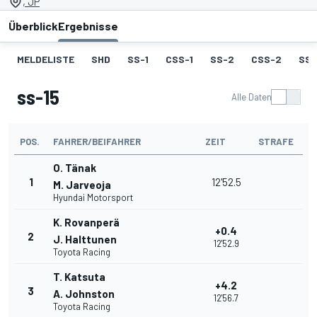
, JP
Überblick
Ergebnisse
MELDELISTE
SHD
SS-1
CSS-1
SS-2
CSS-2
SS-
ss-15
Alle Daten
POS.
FAHRER/BEIFAHRER
ZEIT
STRAFE
O. Tänak
1
12'52.5
M. Jarveoja
Hyundai Motorsport
K. Rovanperä
+0.4
2
J. Halttunen
12'52.9
Toyota Racing
T. Katsuta
+4.2
3
A. Johnston
12'56.7
Toyota Racing