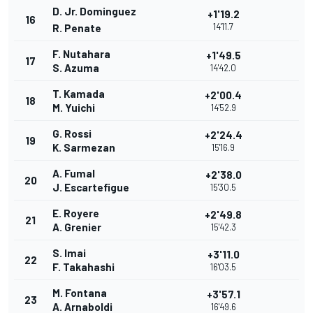
D. Jr. Dominguez
+1'19.2
16
14'11.7
R. Penate
F. Nutahara
+1'49.5
17
S. Azuma
14'42.0
T. Kamada
+2'00.4
18
M. Yuichi
14'52.9
G. Rossi
+2'24.4
19
K. Sarmezan
15'16.9
A. Fumal
+2'38.0
20
J. Escartefigue
15'30.5
E. Royere
+2'49.8
21
A. Grenier
15'42.3
S. Imai
+3'11.0
22
F. Takahashi
16'03.5
M. Fontana
+3'57.1
23
A. Arnaboldi
16'49.6