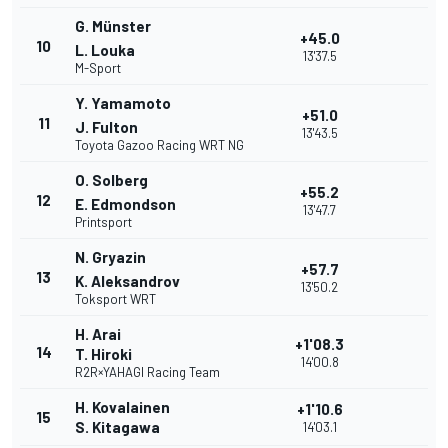
G. Münster
+45.0
10
L. Louka
13'37.5
M-Sport
Y. Yamamoto
+51.0
11
J. Fulton
13'43.5
Toyota Gazoo Racing WRT NG
O. Solberg
+55.2
12
E. Edmondson
13'47.7
Printsport
N. Gryazin
+57.7
13
K. Aleksandrov
13'50.2
Toksport WRT
H. Arai
+1'08.3
14
T. Hiroki
14'00.8
R2R×YAHAGI Racing Team
H. Kovalainen
+1'10.6
15
S. Kitagawa
14'03.1