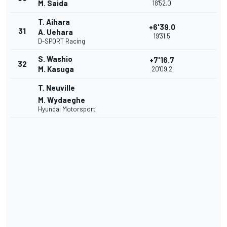
M. Saida
18'52.0
T. Aihara
+6'39.0
31
A. Uehara
19'31.5
D-SPORT Racing
S. Washio
+7'16.7
32
M. Kasuga
20'09.2
T. Neuville
M. Wydaeghe
Hyundai Motorsport