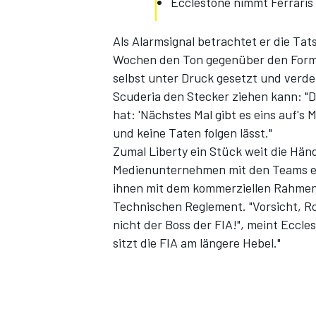
Ecclestone nimmt Ferraris
Als Alarmsignal betrachtet er die Ta
Wochen den Ton gegenüber den Formel
selbst unter Druck gesetzt und verdeut
Scuderia den Stecker ziehen kann: "D
hat: 'Nächstes Mal gibt es eins auf's 
und keine Taten folgen lässt."
Zumal Liberty ein Stück weit die Hä
SPORTWAGEN
Medienunternehmen mit den Teams e
ihnen mit dem kommerziellen Rahmen
Technischen Reglement. "Vorsicht, Ro
nicht der Boss der FIA!", meint Eccle
sitzt die FIA am längere Hebel."