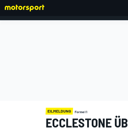
FORMEL 1
EILMELDUNG
Formel 1
ECCLESTONE ÜB