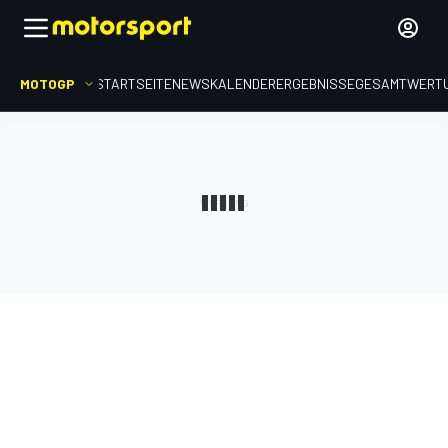
MOTOGP
STARTSEITE
NEWS
KALENDER
ERGEBNISSE
GESAMTWERT