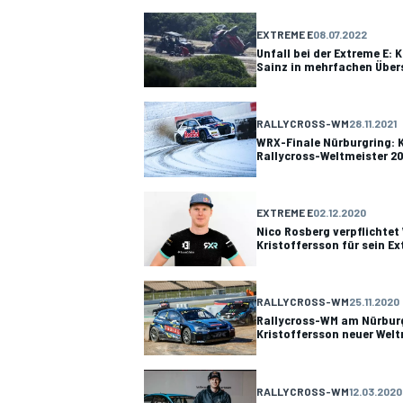
EXTREME E
08.07.2022
Unfall bei der Extreme E: 
Sainz in mehrfachen Über
DTM
RALLYCROSS-WM
28.11.2021
WRX-Finale Nürburgring: K
Rallycross-Weltmeister 20
EXTREME E
02.12.2020
Nico Rosberg verpflicht
Kristoffersson für sein 
RALLYCROSS-WM
25.11.2020
Rallycross-WM am Nürbur
Kristoffersson neuer Welt
RALLYCROSS-WM
12.03.2020