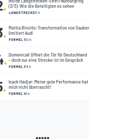
2
.
Inside Langstrecken-Streit Nürburgring
(3/3): Wie die Beteiligten es sehen
LANGSTRECKE
5 h
3
.
Mattia Binotto: Transformation von Sauber
limitiert Audi
FORMEL 1
14 h
4
.
Domenicali öffnet die Tür für Deutschland
- doch nur eine Strecke ist im Gespräch
FORMEL 1
13 h
5
.
Isack Hadjar: Meine gute Performance hat
mich nicht überrascht!
FORMEL 1
6 h