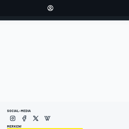
verwalten
Artikel kommentieren
EINLOGGEN
EDITION
DEUTSCHLAND
SOCIAL-MEDIA
MERKEN!