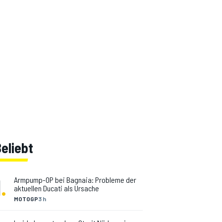
eliebt
1
.
Armpump-OP bei Bagnaia: Probleme der
aktuellen Ducati als Ursache
MOTOGP
3 h