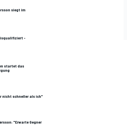
rsson siegt im
squalifiziert -
n startet das
digung
 nicht schneller als ich"
ersson: "Erwarte Gegner