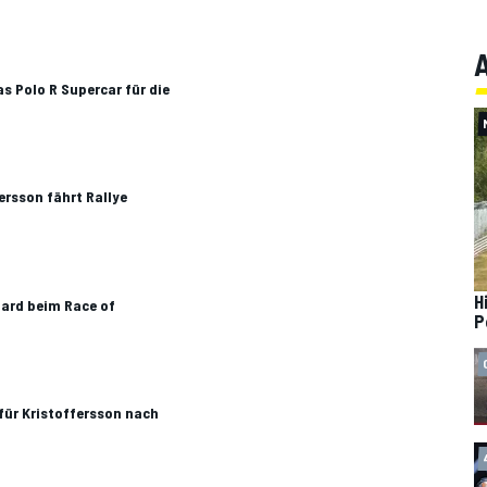
A
s Polo R Supercar für die
rsson fährt Rallye
H
ard beim Race of
P
für Kristoffersson nach