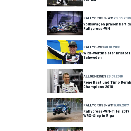
RALLYCROSS-WM
20.03.2018
Volkswagen präsentiert da
Rallycross-WM
RALLYE-WM
30.01.2018
WRX-Weltmeister Kristoffe
Schweden
ALLGEMEINES
26.01.2018
Rene Rast und Timo Bernh
Champions 2018
RALLYCROSS-WM
17.09.2017
Rallycross-WM-Titel 2017 
WRX-Sieg in Riga