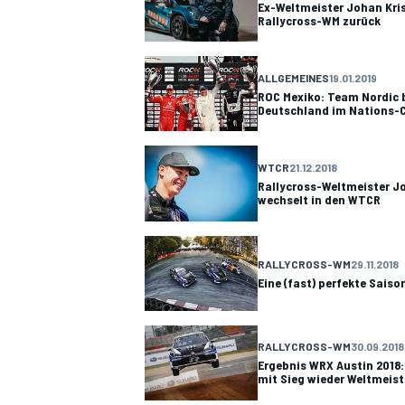
Ex-Weltmeister Johan Kris
Rallycross-WM zurück
ALLGEMEINES
19.01.2019
ROC Mexiko: Team Nordic
Deutschland im Nations-
WTCR
21.12.2018
Rallycross-Weltmeister J
wechselt in den WTCR
RALLYCROSS-WM
29.11.2018
Eine (fast) perfekte Saiso
RALLYCROSS-WM
30.09.2018
Ergebnis WRX Austin 2018
mit Sieg wieder Weltmeist