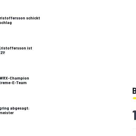
Kristoffersson schickt
schlag
ristoffersson ist
21!
et WRX-Champion
Extreme-E-Team
B
gring abgesagt:
meister