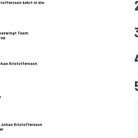
toffersson kehrt in die
 bezwingt Team
Cup
ohan Kristoffersson
n
: Johan Kristoffersson
er