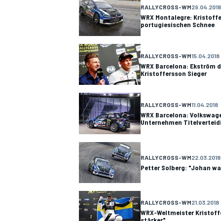
RALLYCROSS-WM
29.04.2018
WRX Montalegre: Kristoffe
portugiesischen Schnee
RALLYCROSS-WM
15.04.2018
WRX Barcelona: Ekström di
Kristoffersson Sieger
RALLYCROSS-WM
11.04.2018
WRX Barcelona: Volkswage
Unternehmen Titelvertei
RALLYCROSS-WM
22.03.2018
Petter Solberg: "Johan war
RALLYCROSS-WM
21.03.2018
WRX-Weltmeister Kristoff
stärker"