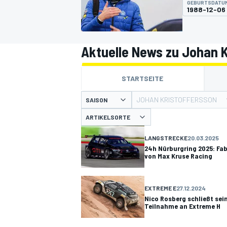
GEBURTSDATU
1988-12-06
Aktuelle News zu Johan K
STARTSEITE
MOTOGP
JOHAN KRISTOFFERSSON
SAISON
ARTIKELSORTE
LANGSTRECKE
20.03.2025
24h Nürburgring 2025: Fab
von Max Kruse Racing
EXTREME E
27.12.2024
Nico Rosberg schließt se
Teilnahme an Extreme H