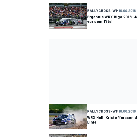
RALLYCROSS-WM
16.09.2018
Ergebnis WRX Riga 2018: J
vor dem Titel
SPORTWAGEN
RALLYCROSS-WM
10.06.2018
WRX Hell: Kristoffersson 
Linie