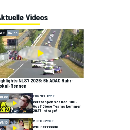
ktuelle Videos
NLS
04:33
ighlights NLS7 2026: 6h ADAC Ruhr-
okal-Rennen
FORMEL 1
22 T.
00:00
Verstappen vor Red Bull-
Aus? Diese Teams kommen
2027 infrage!
MOTOGP
28 T.
45:10
Will Bezzecchi