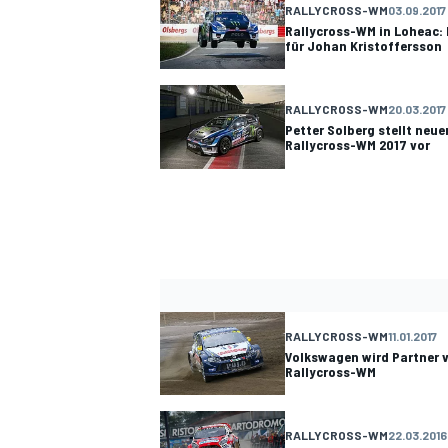
RALLYCROSS-WM
03.09.2017
Rallycross-WM in Loheac:
für Johan Kristoffersson
RALLYCROSS-WM
20.03.2017
Petter Solberg stellt neue
Rallycross-WM 2017 vor
RALLYCROSS-WM
11.01.2017
Volkswagen wird Partner v
Rallycross-WM
RALLYCROSS-WM
22.03.2016