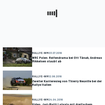
RALLYE-WM
03.07.2016
WRC Polen: Reifendrama bei Ott Tänak, Andreas
Mikkelsen staubt ab
RALLYE-WM
12.06.2016
Zweiter Karrieresieg von Thierry Neuville bei der
Rallye Italien
RALLYE-WM
24.04.2016
Video: Jari-Matti Latvala mit dreifachem