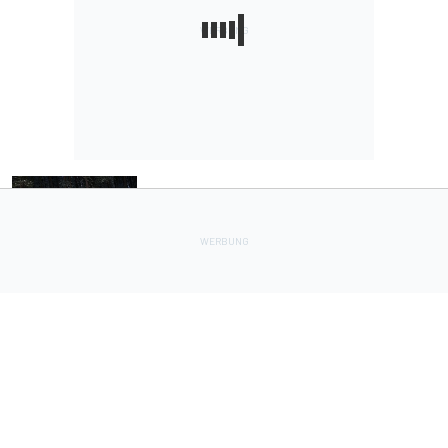
RALLYE-WM
14.02.2016
WRC-Rallye Schweden: Zweiter Sieg des Jahres
für Sebastien Ogier
RALLYE-WM
24.01.2016
Weltmeister Sebastien Ogier gewinnt Rallye
Monte Carlo für Volkswagen
RALLYE-WM
13.11.2015
Rallye Wales: Sebastien Ogier verteidigt
Führung vor Kris Meeke