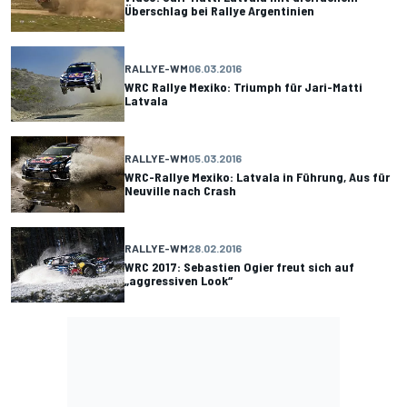
Überschlag bei Rallye Argentinien
RALLYE-WM
06.03.2016
WRC Rallye Mexiko: Triumph für Jari-Matti
Latvala
RALLYE-WM
05.03.2016
WRC-Rallye Mexiko: Latvala in Führung, Aus für
Neuville nach Crash
RALLYE-WM
28.02.2016
WRC 2017: Sebastien Ogier freut sich auf
„aggressiven Look“