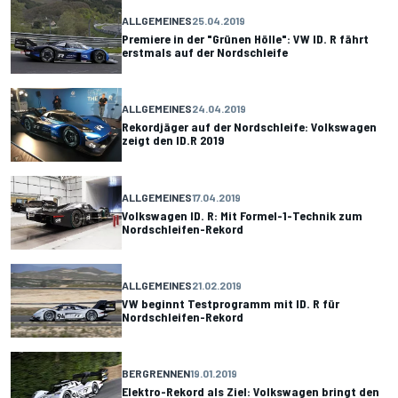
ALLGEMEINES
25.04.2019
Premiere in der "Grünen Hölle": VW ID. R fährt
erstmals auf der Nordschleife
ALLGEMEINES
24.04.2019
Rekordjäger auf der Nordschleife: Volkswagen
zeigt den ID.R 2019
ALLGEMEINES
17.04.2019
Volkswagen ID. R: Mit Formel-1-Technik zum
Nordschleifen-Rekord
ALLGEMEINES
21.02.2019
VW beginnt Testprogramm mit ID. R für
Nordschleifen-Rekord
BERGRENNEN
19.01.2019
Elektro-Rekord als Ziel: Volkswagen bringt den