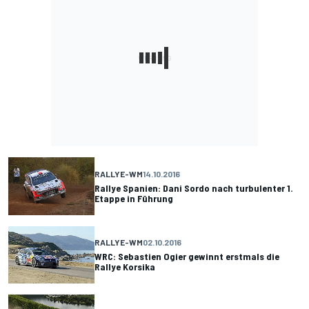
RALLYE-WM
14.10.2016
Rallye Spanien: Dani Sordo nach turbulenter 1.
Etappe in Führung
RALLYE-WM
02.10.2016
WRC: Sebastien Ogier gewinnt erstmals die
Rallye Korsika