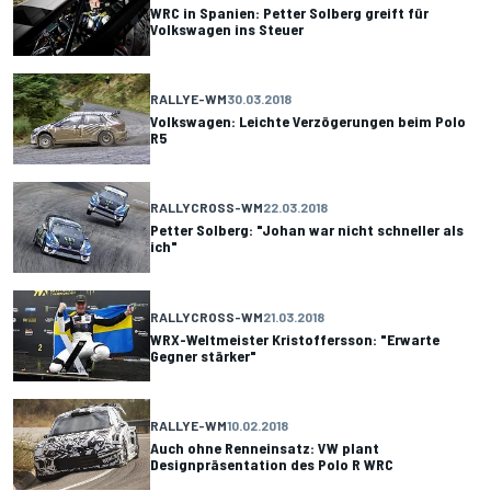
WRC in Spanien: Petter Solberg greift für
Volkswagen ins Steuer
RALLYE-WM
30.03.2018
Volkswagen: Leichte Verzögerungen beim Polo
R5
RALLYCROSS-WM
22.03.2018
Petter Solberg: "Johan war nicht schneller als
ich"
RALLYCROSS-WM
21.03.2018
WRX-Weltmeister Kristoffersson: "Erwarte
Gegner stärker"
RALLYE-WM
10.02.2018
Auch ohne Renneinsatz: VW plant
Designpräsentation des Polo R WRC