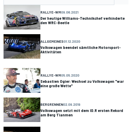
RALLYE-WM
09.06.2021
Der heutige Williams-Technikchef verhinderte
den WRC-Beetle
ALLGEMEINES
01.12.2020
Volkswagen beendet sämtliche Motorsport-
Aktivitäten
RALLYE-WM
05.05.2020
Sebastien Ogier: Wechsel zu Volkswagen "war
eine große Wette"
BERGRENNEN
02.09.2019
Volkswagen setzt mit dem ID.R ersten Rekord
am Berg Tianmen