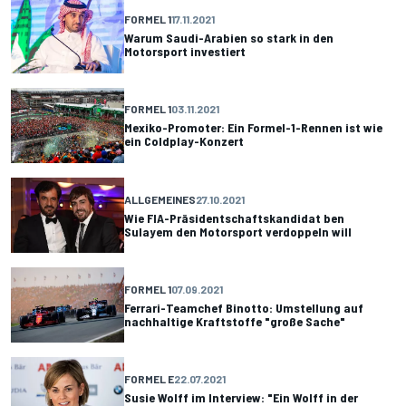
FORMEL 1
17.11.2021
Warum Saudi-Arabien so stark in den
Motorsport investiert
FORMEL 1
03.11.2021
Mexiko-Promoter: Ein Formel-1-Rennen ist wie
ein Coldplay-Konzert
ALLGEMEINES
27.10.2021
Wie FIA-Präsidentschaftskandidat ben
Sulayem den Motorsport verdoppeln will
FORMEL 1
07.09.2021
Ferrari-Teamchef Binotto: Umstellung auf
nachhaltige Kraftstoffe "große Sache"
FORMEL E
22.07.2021
Susie Wolff im Interview: "Ein Wolff in der