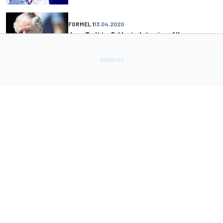
FORMEL 1
13.04.2020
Jean Todt im Exklusiv-Interview: Alles muss
neu bewertet werden!
Lade Deine Apps herunter
Soziale Netzwerke
InsideEvs.de
Motor1.com
Motorsportjobs.com