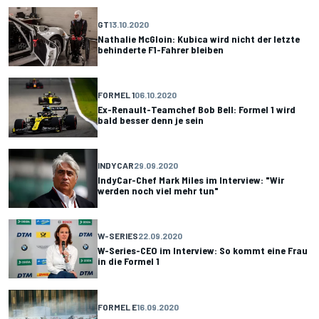
GT
13.10.2020
Nathalie McGloin: Kubica wird nicht der letzte
behinderte F1-Fahrer bleiben
FORMEL 1
06.10.2020
Ex-Renault-Teamchef Bob Bell: Formel 1 wird
bald besser denn je sein
INDYCAR
29.09.2020
IndyCar-Chef Mark Miles im Interview: "Wir
werden noch viel mehr tun"
W-SERIES
22.09.2020
W-Series-CEO im Interview: So kommt eine Frau
in die Formel 1
FORMEL E
16.09.2020