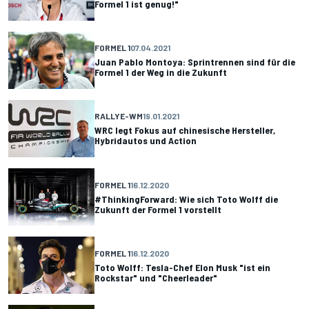
Formel 1 ist genug!"
FORMEL 1
07.04.2021
Juan Pablo Montoya: Sprintrennen sind für die
Formel 1 der Weg in die Zukunft
RALLYE-WM
19.01.2021
WRC legt Fokus auf chinesische Hersteller,
Hybridautos und Action
FORMEL 1
16.12.2020
#ThinkingForward: Wie sich Toto Wolff die
Zukunft der Formel 1 vorstellt
FORMEL 1
16.12.2020
Toto Wolff: Tesla-Chef Elon Musk "ist ein
Rockstar" und "Cheerleader"