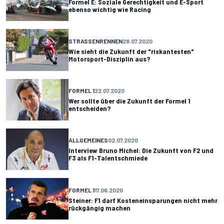
Formel E: Soziale Gerechtigkeit und E-Sport
ebenso wichtig wie Racing
STRASSENRENNEN
28.07.2020
Wie sieht die Zukunft der "riskantesten"
Motorsport-Disziplin aus?
FORMEL 1
22.07.2020
Wer sollte über die Zukunft der Formel 1
entscheiden?
ALLGEMEINES
02.07.2020
Interview Bruno Michel: Die Zukunft von F2 und
F3 als F1-Talentschmiede
FORMEL 1
17.06.2020
Steiner: F1 darf Kosteneinsparungen nicht mehr
rückgängig machen