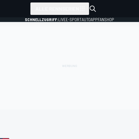
ALLE RENNSERIEN
SCHNELLZUGRIFF:
LIVE
E-SPORT
AUTO
APP
FANSHOP