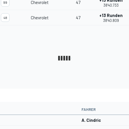
+13 Runden
Chevrolet
47
99
38'40.733
+13 Runden
Chevrolet
47
48
38'40.809
FAHRER
A. Cindric