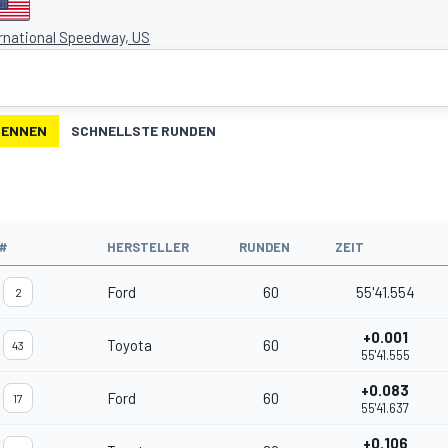
rnational Speedway, US
RENNEN
SCHNELLSTE RUNDEN
#
HERSTELLER
RUNDEN
ZEIT
Ford
60
55'41.554
2
+0.001
Toyota
60
43
55'41.555
+0.083
Ford
60
17
55'41.637
+0.106