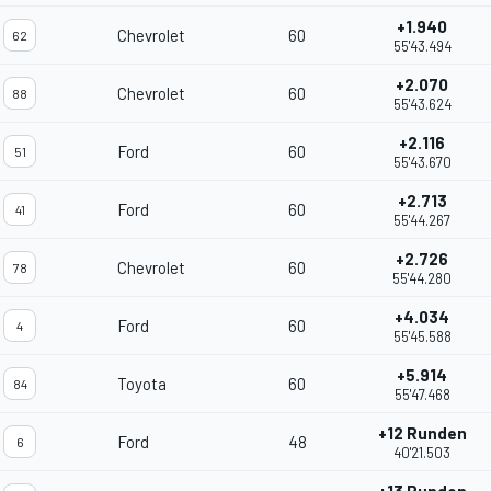
+1.940
Chevrolet
60
62
55'43.494
+2.070
Chevrolet
60
88
55'43.624
+2.116
Ford
60
51
55'43.670
+2.713
Ford
60
41
55'44.267
+2.726
Chevrolet
60
78
55'44.280
+4.034
Ford
60
4
55'45.588
+5.914
Toyota
60
84
55'47.468
+12 Runden
Ford
48
6
40'21.503