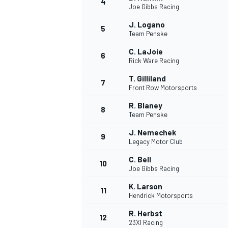
4
Joe Gibbs Racing
J. Logano
5
Team Penske
C. LaJoie
6
Rick Ware Racing
DTM
T. Gilliland
7
Front Row Motorsports
R. Blaney
8
Team Penske
J. Nemechek
9
Legacy Motor Club
C. Bell
10
Joe Gibbs Racing
K. Larson
11
Hendrick Motorsports
R. Herbst
12
23XI Racing