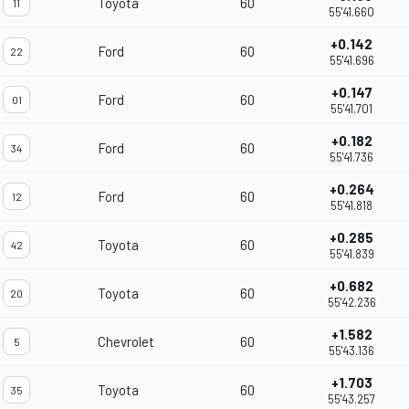
Toyota
60
11
55'41.660
+0.142
Ford
60
22
55'41.696
+0.147
Ford
60
01
55'41.701
+0.182
Ford
60
34
55'41.736
+0.264
Ford
60
12
55'41.818
+0.285
Toyota
60
42
55'41.839
+0.682
Toyota
60
20
55'42.236
+1.582
Chevrolet
60
5
55'43.136
+1.703
Toyota
60
35
55'43.257