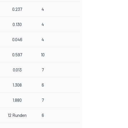
0.237
4
0.130
4
0.046
4
0.597
10
0.013
7
1.308
6
1.880
7
12 Runden
6