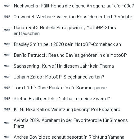
Nachwuchs: Fällt Honda die eigene Arroganz auf die Füße?
MGP
Crewchief-Wechsel: Valentino Rossi dementiert Gerüchte
MGP
Ducati RoC: Michele Pirro gewinnt, MotoGP-Stars
MGP
enttäuschen
Bradley Smith peilt 2020 sein MotoGP-Comeback an
MGP
Danilo Petrucci: Rea und Davies gehören in die MotoGP
MGP
Sachsenring: Kurve 11 in diesem Jahr kein Thema
MGP
Johann Zarco: MotoGP-Siegchance vertan?
MGP
Tom Lüthi: Ohne Punkte in die Sommerpause
MGP
Stefan Bradl gesteht: "Ich hatte meine Zweifel"
MGP
KTM: Mika Kallios Verletzung besorgt Pol Espargaro
MGP
Avintia 2019: Abraham in der Favoritenrolle für Simeons
MGP
Platz
Andrea Dovizioso schaut besorgt in Richtung Yamaha
MGP