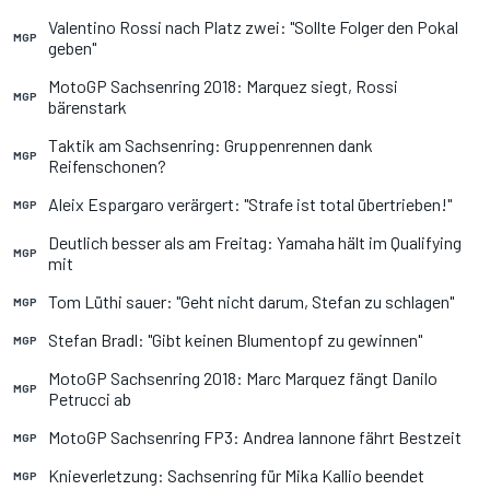
Valentino Rossi nach Platz zwei: "Sollte Folger den Pokal
MGP
geben"
MotoGP Sachsenring 2018: Marquez siegt, Rossi
MGP
bärenstark
Taktik am Sachsenring: Gruppenrennen dank
MGP
Reifenschonen?
Aleix Espargaro verärgert: "Strafe ist total übertrieben!"
MGP
Deutlich besser als am Freitag: Yamaha hält im Qualifying
MGP
mit
Tom Lüthi sauer: "Geht nicht darum, Stefan zu schlagen"
MGP
Stefan Bradl: "Gibt keinen Blumentopf zu gewinnen"
MGP
MotoGP Sachsenring 2018: Marc Marquez fängt Danilo
MGP
Petrucci ab
MotoGP Sachsenring FP3: Andrea Iannone fährt Bestzeit
MGP
Knieverletzung: Sachsenring für Mika Kallio beendet
MGP