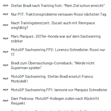
Stefan Bradl nach Training froh: "Mein Ziel schon erreicht"
MGP
Nur P17: Traktionsprobleme versauen Rossi nächsten Tag
MGP
Nach Trainingsbestzeit: Ducati auch mit Rennpace
MGP
siegfähig?
Marc Marquez: 2017er-Honda war auf dem Sachsenring
MGP
stärker
MotoGP Sachsenring FP2: Lorenzo Schnellster, Rossi nur
MGP
17.
Bradl zum Überraschungs-Comeback: "Werde nicht
MGP
Superman spielen"
MotoGP Sachsenring: Stefan Bradl ersetzt Franco
MGP
Morbidelli!
MotoGP Sachsenring FP1: Iannone vor Marquez Schnellster
MGP
Dani Pedrosa: MotoGP-Kollegen zollen nach Rücktritt
MGP
Respekt