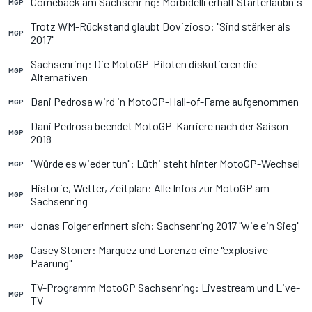
Comeback am Sachsenring: Morbidelli erhält Starterlaubnis
MGP
Trotz WM-Rückstand glaubt Dovizioso: "Sind stärker als
MGP
2017"
Sachsenring: Die MotoGP-Piloten diskutieren die
MGP
Alternativen
Dani Pedrosa wird in MotoGP-Hall-of-Fame aufgenommen
MGP
Dani Pedrosa beendet MotoGP-Karriere nach der Saison
MGP
2018
"Würde es wieder tun": Lüthi steht hinter MotoGP-Wechsel
MGP
Historie, Wetter, Zeitplan: Alle Infos zur MotoGP am
MGP
Sachsenring
Jonas Folger erinnert sich: Sachsenring 2017 "wie ein Sieg"
MGP
Casey Stoner: Marquez und Lorenzo eine "explosive
MGP
Paarung"
TV-Programm MotoGP Sachsenring: Livestream und Live-
MGP
TV