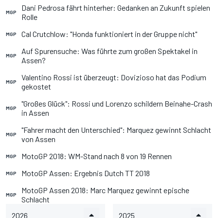
Dani Pedrosa fährt hinterher: Gedanken an Zukunft spielen
MGP
Rolle
Cal Crutchlow: "Honda funktioniert in der Gruppe nicht"
MGP
Auf Spurensuche: Was führte zum großen Spektakel in
MGP
Assen?
Valentino Rossi ist überzeugt: Dovizioso hat das Podium
MGP
gekostet
"Großes Glück": Rossi und Lorenzo schildern Beinahe-Crash
MGP
in Assen
"Fahrer macht den Unterschied": Marquez gewinnt Schlacht
MGP
von Assen
MotoGP 2018: WM-Stand nach 8 von 19 Rennen
MGP
MotoGP Assen: Ergebnis Dutch TT 2018
MGP
MotoGP Assen 2018: Marc Marquez gewinnt epische
MGP
Schlacht
2026
2025