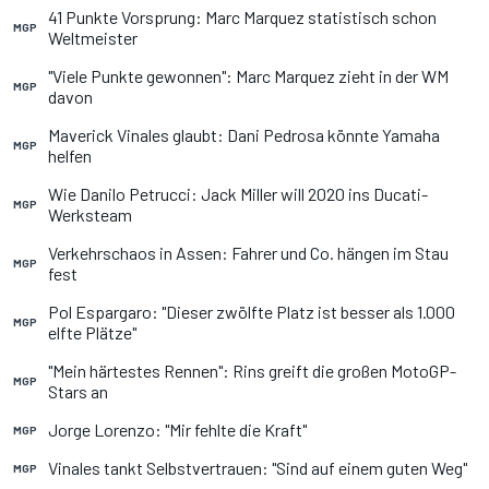
41 Punkte Vorsprung: Marc Marquez statistisch schon
MGP
Weltmeister
"Viele Punkte gewonnen": Marc Marquez zieht in der WM
MGP
davon
Maverick Vinales glaubt: Dani Pedrosa könnte Yamaha
MGP
helfen
Wie Danilo Petrucci: Jack Miller will 2020 ins Ducati-
MGP
Werksteam
Verkehrschaos in Assen: Fahrer und Co. hängen im Stau
MGP
fest
Pol Espargaro: "Dieser zwölfte Platz ist besser als 1.000
MGP
elfte Plätze"
"Mein härtestes Rennen": Rins greift die großen MotoGP-
MGP
Stars an
Jorge Lorenzo: "Mir fehlte die Kraft"
MGP
Vinales tankt Selbstvertrauen: "Sind auf einem guten Weg"
MGP