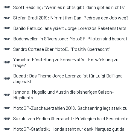
Scott Redding: "Wenn es nichts gibt, dann gibt es nichts"
MGP
Stefan Bradl 2019: Nimmt ihm Dani Pedrosa den Job weg?
MGP
Danilo Petrucci analysiert Jorge Lorenzos Raketenstarts
MGP
Bodenwellen in Silverstone: MotoGP-Piloten sind besorgt
MGP
Sandro Cortese über MotoE: "Positiv überrascht"
MGP
Yamaha: Einstellung zu konservativ - Entwicklung zu
MGP
träge?
Ducati: Das Thema Jorge Lorenzo ist für Luigi Dall'Igna
MGP
abgehakt
Iannone: Mugello und Austin die bisherigen Saison-
MGP
Highlights
MotoGP-Zuschauerzahlen 2018: Sachsenring legt stark zu
MGP
Suzuki von Podien überrascht: Privilegien bald Geschichte
MGP
MotoGP-Statistik: Honda steht nur dank Marquez gut da
MGP