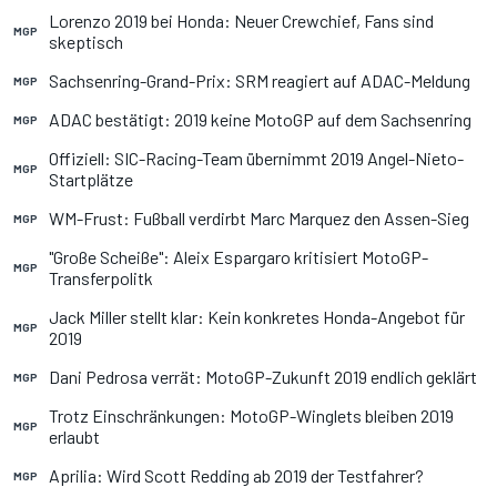
Lorenzo 2019 bei Honda: Neuer Crewchief, Fans sind
MGP
skeptisch
Sachsenring-Grand-Prix: SRM reagiert auf ADAC-Meldung
MGP
ADAC bestätigt: 2019 keine MotoGP auf dem Sachsenring
MGP
Offiziell: SIC-Racing-Team übernimmt 2019 Angel-Nieto-
MGP
Startplätze
WM-Frust: Fußball verdirbt Marc Marquez den Assen-Sieg
MGP
"Große Scheiße": Aleix Espargaro kritisiert MotoGP-
MGP
Transferpolitk
Jack Miller stellt klar: Kein konkretes Honda-Angebot für
MGP
2019
Dani Pedrosa verrät: MotoGP-Zukunft 2019 endlich geklärt
MGP
Trotz Einschränkungen: MotoGP-Winglets bleiben 2019
MGP
erlaubt
Aprilia: Wird Scott Redding ab 2019 der Testfahrer?
MGP