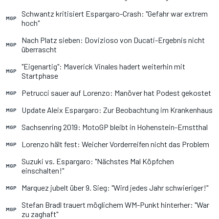
Schwantz kritisiert Espargaro-Crash: "Gefahr war extrem
MGP
hoch"
Nach Platz sieben: Dovizioso von Ducati-Ergebnis nicht
MGP
überrascht
"Eigenartig": Maverick Vinales hadert weiterhin mit
MGP
Startphase
Petrucci sauer auf Lorenzo: Manöver hat Podest gekostet
MGP
Update Aleix Espargaro: Zur Beobachtung im Krankenhaus
MGP
Sachsenring 2019: MotoGP bleibt in Hohenstein-Ernstthal
MGP
Lorenzo hält fest: Weicher Vorderreifen nicht das Problem
MGP
Suzuki vs. Espargaro: "Nächstes Mal Köpfchen
MGP
einschalten!"
Marquez jubelt über 9. Sieg: "Wird jedes Jahr schwieriger!"
MGP
Stefan Bradl trauert möglichem WM-Punkt hinterher: "War
MGP
zu zaghaft"