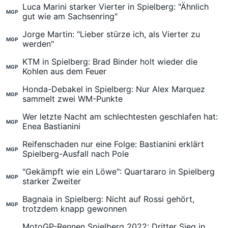
Luca Marini starker Vierter in Spielberg: "Ähnlich
MGP
gut wie am Sachsenring"
Jorge Martin: "Lieber stürze ich, als Vierter zu
MGP
werden"
KTM in Spielberg: Brad Binder holt wieder die
MGP
Kohlen aus dem Feuer
Honda-Debakel in Spielberg: Nur Alex Marquez
MGP
sammelt zwei WM-Punkte
Wer letzte Nacht am schlechtesten geschlafen hat:
MGP
Enea Bastianini
Reifenschaden nur eine Folge: Bastianini erklärt
MGP
Spielberg-Ausfall nach Pole
"Gekämpft wie ein Löwe": Quartararo in Spielberg
MGP
starker Zweiter
Bagnaia in Spielberg: Nicht auf Rossi gehört,
MGP
trotzdem knapp gewonnen
MotoGP-Rennen Spielberg 2022: Dritter Sieg in