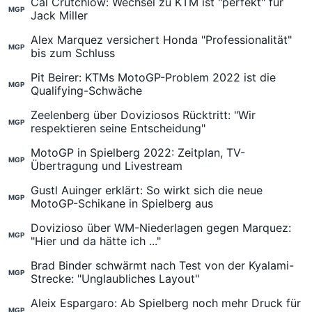
Cal Crutchlow: Wechsel zu KTM ist "perfekt" für
MGP
Jack Miller
Alex Marquez versichert Honda "Professionalität"
MGP
bis zum Schluss
Pit Beirer: KTMs MotoGP-Problem 2022 ist die
MGP
Qualifying-Schwäche
Zeelenberg über Doviziosos Rücktritt: "Wir
MGP
respektieren seine Entscheidung"
MotoGP in Spielberg 2022: Zeitplan, TV-
MGP
Übertragung und Livestream
Gustl Auinger erklärt: So wirkt sich die neue
MGP
MotoGP-Schikane in Spielberg aus
Dovizioso über WM-Niederlagen gegen Marquez:
MGP
"Hier und da hätte ich ..."
Brad Binder schwärmt nach Test von der Kyalami-
MGP
Strecke: "Unglaubliches Layout"
Aleix Espargaro: Ab Spielberg noch mehr Druck für
MGP