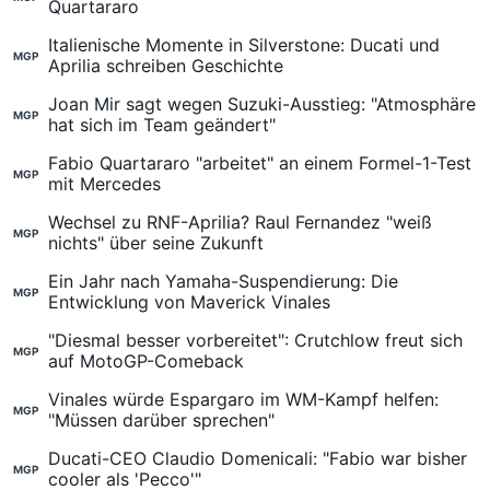
Quartararo
Italienische Momente in Silverstone: Ducati und
MGP
Aprilia schreiben Geschichte
Joan Mir sagt wegen Suzuki-Ausstieg: "Atmosphäre
MGP
hat sich im Team geändert"
Fabio Quartararo "arbeitet" an einem Formel-1-Test
MGP
mit Mercedes
Wechsel zu RNF-Aprilia? Raul Fernandez "weiß
MGP
nichts" über seine Zukunft
Ein Jahr nach Yamaha-Suspendierung: Die
MGP
Entwicklung von Maverick Vinales
"Diesmal besser vorbereitet": Crutchlow freut sich
MGP
auf MotoGP-Comeback
Vinales würde Espargaro im WM-Kampf helfen:
MGP
"Müssen darüber sprechen"
Ducati-CEO Claudio Domenicali: "Fabio war bisher
MGP
cooler als 'Pecco'"