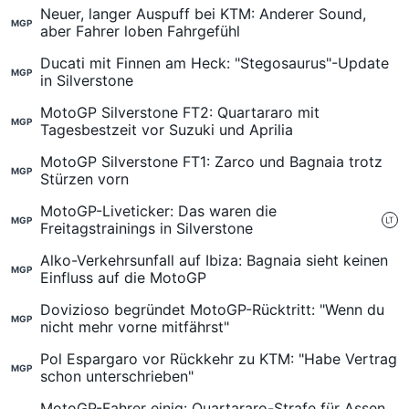
Neuer, langer Auspuff bei KTM: Anderer Sound,
MGP
aber Fahrer loben Fahrgefühl
Ducati mit Finnen am Heck: "Stegosaurus"-Update
MGP
in Silverstone
MotoGP Silverstone FT2: Quartararo mit
MGP
Tagesbestzeit vor Suzuki und Aprilia
MotoGP Silverstone FT1: Zarco und Bagnaia trotz
MGP
Stürzen vorn
MotoGP-Liveticker: Das waren die
MGP
Freitagstrainings in Silverstone
Alko-Verkehrsunfall auf Ibiza: Bagnaia sieht keinen
MGP
Einfluss auf die MotoGP
Dovizioso begründet MotoGP-Rücktritt: "Wenn du
MGP
nicht mehr vorne mitfährst"
Pol Espargaro vor Rückkehr zu KTM: "Habe Vertrag
MGP
schon unterschrieben"
MotoGP-Fahrer einig: Quartararo-Strafe für Assen