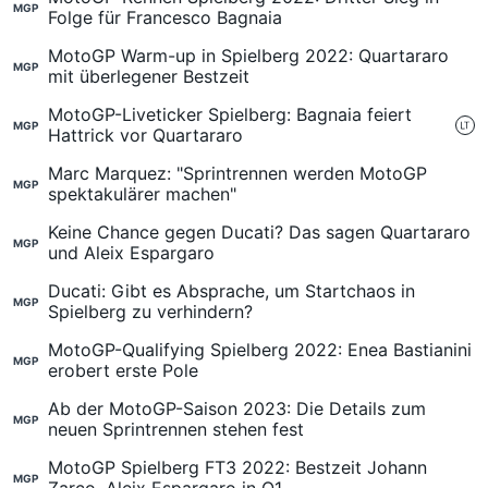
MGP
Folge für Francesco Bagnaia
MotoGP Warm-up in Spielberg 2022: Quartararo
MGP
mit überlegener Bestzeit
MotoGP-Liveticker Spielberg: Bagnaia feiert
MGP
Hattrick vor Quartararo
Marc Marquez: "Sprintrennen werden MotoGP
MGP
spektakulärer machen"
Keine Chance gegen Ducati? Das sagen Quartararo
MGP
und Aleix Espargaro
Ducati: Gibt es Absprache, um Startchaos in
MGP
Spielberg zu verhindern?
MotoGP-Qualifying Spielberg 2022: Enea Bastianini
MGP
erobert erste Pole
Ab der MotoGP-Saison 2023: Die Details zum
MGP
neuen Sprintrennen stehen fest
MotoGP Spielberg FT3 2022: Bestzeit Johann
MGP