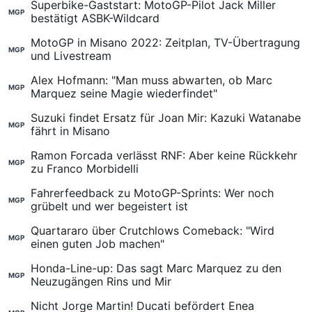
Superbike-Gaststart: MotoGP-Pilot Jack Miller
MGP
bestätigt ASBK-Wildcard
MotoGP in Misano 2022: Zeitplan, TV-Übertragung
MGP
und Livestream
Alex Hofmann: "Man muss abwarten, ob Marc
MGP
Marquez seine Magie wiederfindet"
Suzuki findet Ersatz für Joan Mir: Kazuki Watanabe
MGP
fährt in Misano
Ramon Forcada verlässt RNF: Aber keine Rückkehr
MGP
zu Franco Morbidelli
Fahrerfeedback zu MotoGP-Sprints: Wer noch
MGP
grübelt und wer begeistert ist
Quartararo über Crutchlows Comeback: "Wird
MGP
einen guten Job machen"
Honda-Line-up: Das sagt Marc Marquez zu den
MGP
Neuzugängen Rins und Mir
Nicht Jorge Martin! Ducati befördert Enea