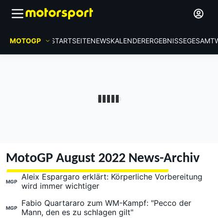
MOTOGP
STARTSEITE
NEWS
KALENDER
ERGEBNISSE
GESAMT
MotoGP August 2022 News-Archiv
Aleix Espargaro erklärt: Körperliche Vorbereitung
MGP
wird immer wichtiger
Fabio Quartararo zum WM-Kampf: "Pecco der
MGP
Mann, den es zu schlagen gilt"