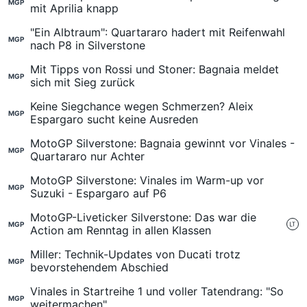
MGP
mit Aprilia knapp
"Ein Albtraum": Quartararo hadert mit Reifenwahl
MGP
nach P8 in Silverstone
Mit Tipps von Rossi und Stoner: Bagnaia meldet
MGP
sich mit Sieg zurück
Keine Siegchance wegen Schmerzen? Aleix
MGP
Espargaro sucht keine Ausreden
MotoGP Silverstone: Bagnaia gewinnt vor Vinales -
MGP
Quartararo nur Achter
MotoGP Silverstone: Vinales im Warm-up vor
MGP
Suzuki - Espargaro auf P6
MotoGP-Liveticker Silverstone: Das war die
MGP
Action am Renntag in allen Klassen
Miller: Technik-Updates von Ducati trotz
MGP
bevorstehendem Abschied
Vinales in Startreihe 1 und voller Tatendrang: "So
MGP
weitermachen"