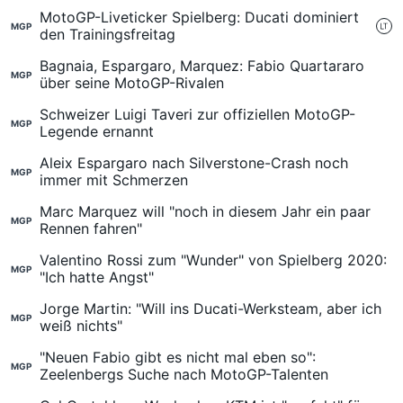
MotoGP-Liveticker Spielberg: Ducati dominiert
MGP
den Trainingsfreitag
Bagnaia, Espargaro, Marquez: Fabio Quartararo
MGP
über seine MotoGP-Rivalen
Schweizer Luigi Taveri zur offiziellen MotoGP-
MGP
Legende ernannt
Aleix Espargaro nach Silverstone-Crash noch
MGP
immer mit Schmerzen
Marc Marquez will "noch in diesem Jahr ein paar
MGP
Rennen fahren"
Valentino Rossi zum "Wunder" von Spielberg 2020:
MGP
"Ich hatte Angst"
Jorge Martin: "Will ins Ducati-Werksteam, aber ich
MGP
weiß nichts"
"Neuen Fabio gibt es nicht mal eben so":
MGP
Zeelenbergs Suche nach MotoGP-Talenten