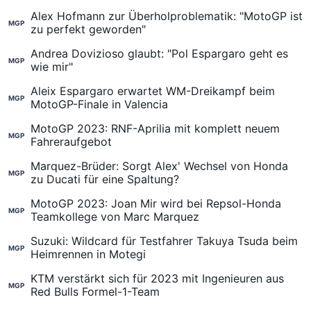
Alex Hofmann zur Überholproblematik: "MotoGP ist
MGP
zu perfekt geworden"
Andrea Dovizioso glaubt: "Pol Espargaro geht es
MGP
wie mir"
Aleix Espargaro erwartet WM-Dreikampf beim
MGP
MotoGP-Finale in Valencia
MotoGP 2023: RNF-Aprilia mit komplett neuem
MGP
Fahreraufgebot
Marquez-Brüder: Sorgt Alex' Wechsel von Honda
MGP
zu Ducati für eine Spaltung?
MotoGP 2023: Joan Mir wird bei Repsol-Honda
MGP
Teamkollege von Marc Marquez
Suzuki: Wildcard für Testfahrer Takuya Tsuda beim
MGP
Heimrennen in Motegi
KTM verstärkt sich für 2023 mit Ingenieuren aus
MGP
Red Bulls Formel-1-Team