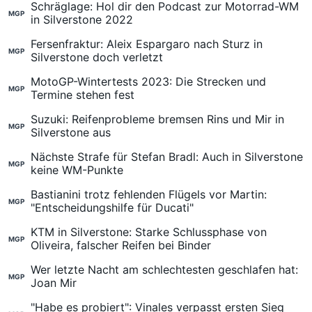
Schräglage: Hol dir den Podcast zur Motorrad-WM
MGP
in Silverstone 2022
Fersenfraktur: Aleix Espargaro nach Sturz in
MGP
Silverstone doch verletzt
MotoGP-Wintertests 2023: Die Strecken und
MGP
Termine stehen fest
Suzuki: Reifenprobleme bremsen Rins und Mir in
MGP
Silverstone aus
Nächste Strafe für Stefan Bradl: Auch in Silverstone
MGP
keine WM-Punkte
Bastianini trotz fehlenden Flügels vor Martin:
MGP
"Entscheidungshilfe für Ducati"
KTM in Silverstone: Starke Schlussphase von
MGP
Oliveira, falscher Reifen bei Binder
Wer letzte Nacht am schlechtesten geschlafen hat:
MGP
Joan Mir
"Habe es probiert": Vinales verpasst ersten Sieg