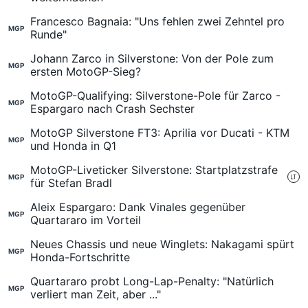
Francesco Bagnaia: "Uns fehlen zwei Zehntel pro
MGP
Runde"
Johann Zarco in Silverstone: Von der Pole zum
MGP
ersten MotoGP-Sieg?
MotoGP-Qualifying: Silverstone-Pole für Zarco -
MGP
Espargaro nach Crash Sechster
MotoGP Silverstone FT3: Aprilia vor Ducati - KTM
MGP
und Honda in Q1
MotoGP-Liveticker Silverstone: Startplatzstrafe
MGP
für Stefan Bradl
Aleix Espargaro: Dank Vinales gegenüber
MGP
Quartararo im Vorteil
Neues Chassis und neue Winglets: Nakagami spürt
MGP
Honda-Fortschritte
Quartararo probt Long-Lap-Penalty: "Natürlich
MGP
verliert man Zeit, aber ..."