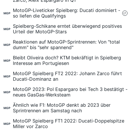
Zarco, Aleix Espargaro in Q1
MotoGP-Liveticker Spielberg: Ducati dominiert -
MGP
so liefen die Qualifyings
Spielberg-Schikane erntet überwiegend positives
MGP
Urteil der MotoGP-Stars
Reaktionen auf MotoGP-Sprintrennen: Von "total
MGP
dumm" bis "sehr spannend"
Bleibt Oliveira doch? KTM bekräftigt in Spielberg
MGP
Interesse am Portugiesen
MotoGP Spielberg FT2 2022: Johann Zarco führt
MGP
Ducati-Dominanz an
MotoGP 2023: Pol Espargaro bei Tech 3 bestätigt -
MGP
neues GasGas-Werksteam
Ähnlich wie F1: MotoGP denkt ab 2023 über
MGP
Sprintrennen am Samstag nach
MotoGP Spielberg FT1 2022: Ducati-Doppelspitze
MGP
Miller vor Zarco