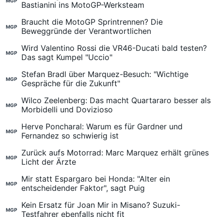
MGP
Bastianini ins MotoGP-Werksteam
Braucht die MotoGP Sprintrennen? Die
MGP
Beweggründe der Verantwortlichen
Wird Valentino Rossi die VR46-Ducati bald testen?
MGP
Das sagt Kumpel "Uccio"
Stefan Bradl über Marquez-Besuch: "Wichtige
MGP
Gespräche für die Zukunft"
Wilco Zeelenberg: Das macht Quartararo besser als
MGP
Morbidelli und Dovizioso
Herve Poncharal: Warum es für Gardner und
MGP
Fernandez so schwierig ist
Zurück aufs Motorrad: Marc Marquez erhält grünes
MGP
Licht der Ärzte
Mir statt Espargaro bei Honda: "Alter ein
MGP
entscheidender Faktor", sagt Puig
Kein Ersatz für Joan Mir in Misano? Suzuki-
MGP
Testfahrer ebenfalls nicht fit