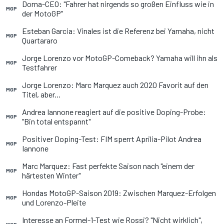
Dorna-CEO: "Fahrer hat nirgends so großen Einfluss wie in
MGP
der MotoGP"
Esteban Garcia: Vinales ist die Referenz bei Yamaha, nicht
MGP
Quartararo
Jorge Lorenzo vor MotoGP-Comeback? Yamaha will ihn als
MGP
Testfahrer
Jorge Lorenzo: Marc Marquez auch 2020 Favorit auf den
MGP
Titel, aber...
Andrea Iannone reagiert auf die positive Doping-Probe:
MGP
"Bin total entspannt"
Positiver Doping-Test: FIM sperrt Aprilia-Pilot Andrea
MGP
Iannone
Marc Marquez: Fast perfekte Saison nach "einem der
MGP
härtesten Winter"
Hondas MotoGP-Saison 2019: Zwischen Marquez-Erfolgen
MGP
und Lorenzo-Pleite
Interesse an Formel-1-Test wie Rossi? "Nicht wirklich",