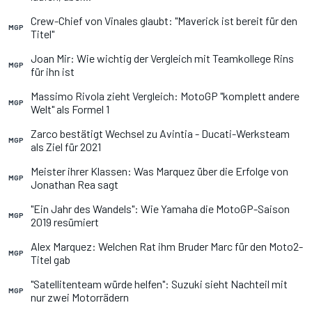
Crew-Chief von Vinales glaubt: "Maverick ist bereit für den
MGP
Titel"
Joan Mir: Wie wichtig der Vergleich mit Teamkollege Rins
MGP
für ihn ist
Massimo Rivola zieht Vergleich: MotoGP "komplett andere
MGP
Welt" als Formel 1
Zarco bestätigt Wechsel zu Avintia - Ducati-Werksteam
MGP
als Ziel für 2021
Meister ihrer Klassen: Was Marquez über die Erfolge von
MGP
Jonathan Rea sagt
"Ein Jahr des Wandels": Wie Yamaha die MotoGP-Saison
MGP
2019 resümiert
Alex Marquez: Welchen Rat ihm Bruder Marc für den Moto2-
MGP
Titel gab
"Satellitenteam würde helfen": Suzuki sieht Nachteil mit
MGP
nur zwei Motorrädern