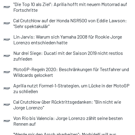
"Die Top 10 als Ziel": Aprilia hofft mit neuem Motorrad auf
MGP
Fortschritte
Cal Crutchlow auf der Honda NSR500 von Eddie Lawson:
MGP
"Sehr spektakulär"
Lin Jarvis: Warum sich Yamaha 2008 für Rookie Jorge
MGP
Lorenzo entschieden hatte
Nur drei Siege: Ducati mit der Saison 2019 nicht restlos
MGP
zufrieden
MotoGP-Regeln 2020: Beschränkungen für Testfahrer und
MGP
Wildcards gelockert
Aprilia nutzt Formel-1-Strategien, um Lücke in der MotoGP
MGP
zu schließen
Cal Crutchlow über Rücktrittsgedanken: "Bin nicht wie
MGP
Jorge Lorenzo"
Von Rio bis Valencia: Jorge Lorenzo zählt seine besten
MGP
Rennen auf
"Werde mir den Arsch abarbeiten": Morbidelli will aus