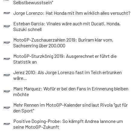
Selbstbewusstsein"
Jorge Lorenzo: Hat Honda mit ihm wirklich alles versucht?
MGP
Esteban Garcia: Vinales wäre auch mit Ducati, Honda,
MGP
Suzuki schnell
MotoGP-Zuschauerzahlen 2019: Buriram klar vorn,
MGP
Sachsenring über 200.000
MotoGP-Sturzkönig 2019: Ausgerechnet er führt die
MGP
Statistik an
Jerez 2010: Als Jorge Lorenzo fast im Teich ertrunken
MGP
wäre...
Marc Marquez: Wofür er bei den Fans in Erinnerung bleiben
MGP
möchte
Mehr Rennen im MotoGP-Kalender sind laut Rivola "gut für
MGP
den Sport"
Positive Doping-Probe: So kämpft Andrea Iannone um
MGP
seine MotoGP-Zukunft