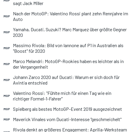
MGP
sagt Jack Miller
Nach der MotoGP: Valentino Rossi plant zehn Rennjahre im
MGP
Auto
Yamaha, Ducati, Suzuki? Marc Marquez über größte Gegner
MGP
2020
Massimo Rivola: Bild von Iannone auf P1 in Australien als
MGP
"Boost" für 2020
Marco Melandri: MotoGP-Rookies haben es leichter als in
MGP
der Vergangenheit
Johann Zarco 2020 auf Ducati: Warum er sich doch für
MGP
Avintia entschied
Valentino Rossi: "Fühlte mich für einen Tag wie ein
MGP
richtiger Formel-1-Fahrer"
Spielberg als bestes MotoGP-Event 2019 ausgezeichnet
MGP
Maverick Vinales vom Ducati-Interesse "geschmeichelt"
MGP
Rivola denkt an größeres Engagement: Aprilia-Werksteam