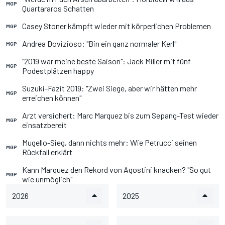
MGP
Quartararos Schatten
Casey Stoner kämpft wieder mit körperlichen Problemen
MGP
Andrea Dovizioso: "Bin ein ganz normaler Kerl"
MGP
"2019 war meine beste Saison": Jack Miller mit fünf
MGP
Podestplätzen happy
Suzuki-Fazit 2019: "Zwei Siege, aber wir hätten mehr
MGP
erreichen können"
Arzt versichert: Marc Marquez bis zum Sepang-Test wieder
MGP
einsatzbereit
Mugello-Sieg, dann nichts mehr: Wie Petrucci seinen
MGP
Rückfall erklärt
Kann Marquez den Rekord von Agostini knacken? "So gut
MGP
wie unmöglich"
2026
2025