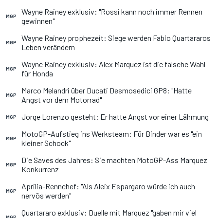
Wayne Rainey exklusiv: "Rossi kann noch immer Rennen
MGP
gewinnen"
Wayne Rainey prophezeit: Siege werden Fabio Quartararos
MGP
Leben verändern
Wayne Rainey exklusiv: Alex Marquez ist die falsche Wahl
MGP
für Honda
Marco Melandri über Ducati Desmosedici GP8: "Hatte
MGP
Angst vor dem Motorrad"
Jorge Lorenzo gesteht: Er hatte Angst vor einer Lähmung
MGP
MotoGP-Aufstieg ins Werksteam: Für Binder war es "ein
MGP
kleiner Schock"
Die Saves des Jahres: Sie machten MotoGP-Ass Marquez
MGP
Konkurrenz
Aprilia-Rennchef: "Als Aleix Espargaro würde ich auch
MGP
nervös werden"
Quartararo exklusiv: Duelle mit Marquez "gaben mir viel
MGP