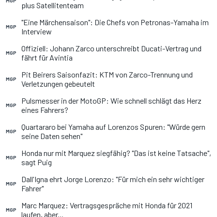
MGP
plus Satellitenteam
"Eine Märchensaison": Die Chefs von Petronas-Yamaha im
MGP
Interview
Offiziell: Johann Zarco unterschreibt Ducati-Vertrag und
MGP
fährt für Avintia
Pit Beirers Saisonfazit: KTM von Zarco-Trennung und
MGP
Verletzungen gebeutelt
Pulsmesser in der MotoGP: Wie schnell schlägt das Herz
MGP
eines Fahrers?
Quartararo bei Yamaha auf Lorenzos Spuren: "Würde gern
MGP
seine Daten sehen"
Honda nur mit Marquez siegfähig? "Das ist keine Tatsache",
MGP
sagt Puig
Dall'Igna ehrt Jorge Lorenzo: "Für mich ein sehr wichtiger
MGP
Fahrer"
Marc Marquez: Vertragsgespräche mit Honda für 2021
MGP
laufen, aber...