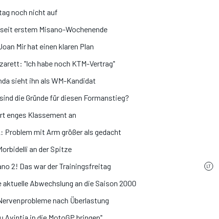
tag noch nicht auf
 seit erstem Misano-Wochenende
Joan Mir hat einen klaren Plan
arett: "Ich habe noch KTM-Vertrag"
nda sieht ihn als WM-Kandidat
 sind die Gründe für diesen Formanstieg?
rt enges Klassement an
2: Problem mit Arm größer als gedacht
rbidelli an der Spitze
no 2! Das war der Trainingsfreitag
ie aktuelle Abwechslung an die Saison 2000
t: Nervenprobleme nach Überlastung
u Avintia in die MotoGP bringen"