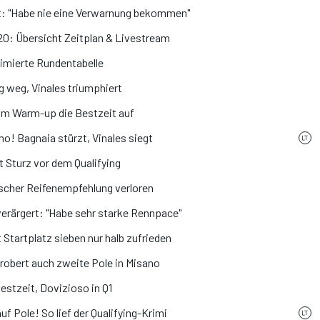
ht: "Habe nie eine Verwarnung bekommen"
0: Übersicht Zeitplan & Livestream
mierte Rundentabelle
g weg, Vinales triumphiert
 im Warm-up die Bestzeit auf
o! Bagnaia stürzt, Vinales siegt
t Sturz vor dem Qualifying
lscher Reifenempfehlung verloren
erärgert: "Habe sehr starke Rennpace"
 Startplatz sieben nur halb zufrieden
robert auch zweite Pole in Misano
stzeit, Dovizioso in Q1
f Pole! So lief der Qualifying-Krimi