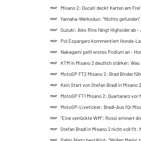
Misano 2: Ducati deckt Karten am Frei
MGP
Yamaha-Werksduo: "Nichts gefunden"
MGP
Suzuki: Alex Rins fängt Highsider ab - 
MGP
Pol Espargaro kommentiert Honda-Laz
MGP
Nakagami peilt erstes Podium an - Ho
MGP
KTM in Misano 2 deutlich stärker: Was
MGP
MotoGP FT2 Misano 2: Brad Binder füh
MGP
Kein Start von Stefan Bradl in Misano 
MGP
MotoGP FT1 Misano 2: Quartararo vor Mo
MGP
MotoGP-Liveticker: Bradl-Aus für Misa
MGP
"Eine verrückte WM": Rossi erinnert d
MGP
Stefan Bradl in Misano 2 nicht voll fi
MGP
Pablo Nieto bestätigt: "Wollen Marini z
MGP