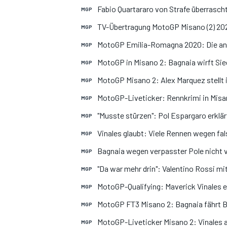
Fabio Quartararo von Strafe überrasc
MGP
TV-Übertragung MotoGP Misano (2) 202
MGP
MotoGP Emilia-Romagna 2020: Die ani
MGP
MotoGP in Misano 2: Bagnaia wirft Sie
MGP
MotoGP Misano 2: Alex Marquez stellt
MGP
MotoGP-Liveticker: Rennkrimi in Misan
MGP
"Musste stürzen": Pol Espargaro erklär
MGP
Vinales glaubt: Viele Rennen wegen fa
MGP
Bagnaia wegen verpasster Pole nicht v
MGP
"Da war mehr drin": Valentino Rossi mit
MGP
MotoGP-Qualifying: Maverick Vinales e
MGP
MotoGP FT3 Misano 2: Bagnaia fährt Be
MGP
MotoGP-Liveticker Misano 2: Vinales au
MGP