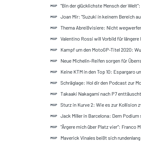
"Bin der glücklichste Mensch der Welt"
MGP
Joan Mir: "Suzuki in keinem Bereich au
MGP
Thema Abreißvisiere: Nicht wegwerfen
MGP
Valentino Rossi will Vorbild für längere
MGP
Kampf um den MotoGP-Titel 2020: Wur
MGP
Neue Michelin-Reifen sorgen für Überr
MOTOGP
MGP
Keine KTM in den Top 10: Espargaro und
MGP
Schräglage: Hol dir den Podcast zur M
MGP
Takaaki Nakagami nach P7 enttäuscht
MGP
Sturz in Kurve 2: Wie es zur Kollisio
MGP
Jack Miller in Barcelona: Dem Podium 
MGP
"Ärgere mich über Platz vier": Franco M
MGP
Maverick Vinales beißt sich rundenlang
MGP