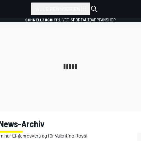
ALLE RENNSERIEN
SCHNELLZUGRIFF:
LIVE
E-SPORT
AUTO
APP
FANSHOP
News-Archiv
m nur Einjahresvertrag für Valentino Rossi