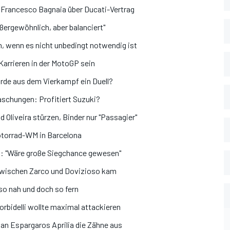
: Francesco Bagnaia über Ducati-Vertrag
ßergewöhnlich, aber balanciert"
, wenn es nicht unbedingt notwendig ist
 Karrieren in der MotoGP sein
de aus dem Vierkampf ein Duell?
aschungen: Profitiert Suzuki?
 Oliveira stürzen, Binder nur "Passagier"
otorrad-WM in Barcelona
: "Wäre große Siegchance gewesen"
n zwischen Zarco und Dovizioso kam
so nah und doch so fern
orbidelli wollte maximal attackieren
 an Espargaros Aprilia die Zähne aus