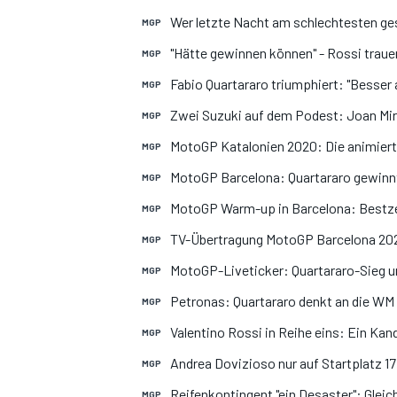
Wer letzte Nacht am schlechtesten ges
MGP
"Hätte gewinnen können" - Rossi trauer
MGP
Fabio Quartararo triumphiert: "Besser a
MGP
DTM
Zwei Suzuki auf dem Podest: Joan Mir f
MGP
MotoGP Katalonien 2020: Die animiert
MGP
MotoGP Barcelona: Quartararo gewinnt,
MGP
MotoGP Warm-up in Barcelona: Bestzei
MGP
TV-Übertragung MotoGP Barcelona 202
MGP
MotoGP-Liveticker: Quartararo-Sieg u
MGP
Petronas: Quartararo denkt an die WM 
MGP
Valentino Rossi in Reihe eins: Ein Kand
MGP
Andrea Dovizioso nur auf Startplatz 17:
MGP
Reifenkontingent "ein Desaster": Gleic
MGP