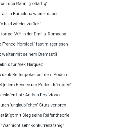
ür Luca Marini großartig"
radl in Barcelona wieder dabei
n bald wieder zurück"
Motorrad-WM in der Emilia-Romagna
e Franco Morbidelli fast mitgerissen
ft weiter mit seinem Bremsstil
ebnis für Alex Marquez
ro dank Reifenpoker auf dem Podium
bei jedem Rennen um Podest kämpfen"
schlafen hat: Andrea Dovizioso
rch "unglaublichen" Sturz verloren
stätigt mit Sieg seine Reifentheorie
 "War nicht sehr konkurrenzfähig"