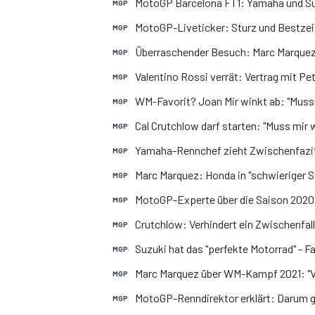
MotoGP Barcelona FT1: Yamaha und Suz
MGP
MotoGP-Liveticker: Sturz und Bestzeit 
MGP
Überraschender Besuch: Marc Marquez
MGP
Valentino Rossi verrät: Vertrag mit P
MGP
WM-Favorit? Joan Mir winkt ab: "Mus
MGP
Cal Crutchlow darf starten: "Muss mir 
MGP
Yamaha-Rennchef zieht Zwischenfazit
MGP
SPORTWAGEN
Marc Marquez: Honda in "schwieriger Sit
MGP
MotoGP-Experte über die Saison 2020: 
MGP
Crutchlow: Verhindert ein Zwischenfal
MGP
Suzuki hat das "perfekte Motorrad" - F
MGP
Marc Marquez über WM-Kampf 2021: "Vo
MGP
MotoGP-Renndirektor erklärt: Darum g
MGP