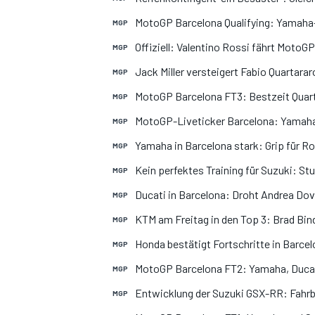
MotoGP Barcelona Qualifying: Yamaha-T
MGP
Offiziell: Valentino Rossi fährt Moto
MGP
Jack Miller versteigert Fabio Quartara
MGP
MotoGP Barcelona FT3: Bestzeit Quart
MGP
MotoGP-Liveticker Barcelona: Yamaha-
MGP
Yamaha in Barcelona stark: Grip für Ro
MGP
Kein perfektes Training für Suzuki: St
MGP
Ducati in Barcelona: Droht Andrea Dov
MGP
KTM am Freitag in den Top 3: Brad Bin
MGP
Honda bestätigt Fortschritte in Barcel
MGP
MotoGP Barcelona FT2: Yamaha, Ducat
MGP
Entwicklung der Suzuki GSX-RR: Fahrba
MGP