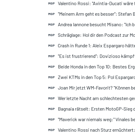
Valentino Rossi: "Avintia-Ducati wäre f
MGP
"Meinem Arm geht es besser": Stefan B
MGP
Andrea Iannone besucht Misano: "Ich bi
MGP
Schräglage: Hol dir den Podcast zur 
MGP
Crash in Runde 1: Aleix Espargaro hätt
MGP
"Es ist frustrierend": Dovizioso kämp
MGP
Beide Honda in den Top 10: Bestes Erg
MGP
Zwei KTMs in den Top 5: Pol Esparga
MGP
Joan Mir jetzt WM-Favorit? "Können 
MGP
Wer letzte Nacht am schlechtesten ge
MGP
Bagnaia rätselt: Ersten MotoGP-Sieg du
MGP
"Maverick war niemals weg:" Vinales be
MGP
Valentino Rossi nach Sturz ernüchtert:
MGP