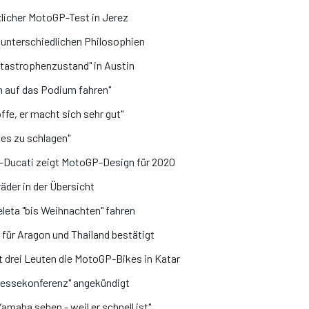
licher MotoGP-Test in Jerez
unterschiedlichen Philosophien
astrophenzustand" in Austin
n auf das Podium fahren"
ffe, er macht sich sehr gut"
 es zu schlagen"
-Ducati zeigt MotoGP-Design für 2020
der in der Übersicht
leta "bis Weihnachten" fahren
ür Aragon und Thailand bestätigt
 drei Leuten die MotoGP-Bikes in Katar
Pressekonferenz" angekündigt
amaha sehen - weil er schnell ist"