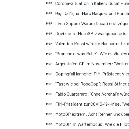
Corona-Situation in Italien: Ducati- u
MGP
Gigi Dall'Igna: Marc Marquez und Hond
MGP
Livio Suppo: Warum Ducati erst zögert
MGP
Dovizioso: MotoGP-Zwangspause ist m
MGP
Valentino Rossi wird im Hausarrest zu
MGP
"Brauche etwas Ruhe": Wie es Vinales
MGP
Argentinien-GP im November: "Wollten
MGP
Dopingfall Iannone: FIM-Präsident Vie
MGP
"Fast wie bei RoboCop": Rossi öffnet
MGP
Fabio Quartararo: "Ohne Adrenalin würd
MGP
FIM-Präsident zur COVID-19-Krise: "We
MGP
MotoGP extrem: Acht Rennen und über
MGP
MotoGP im Wartemodus: Wie die Pilot
MGP