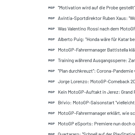
"Motivation wird auf die Probe gestellt
MGP
Avintia-Sportdirektor Ruben Xaus: "W
MGP
Was Valentino Rossi nach dem MotoGP
MGP
DTM
Alberto Puig: "Honda wäre für Katar be
MGP
MotoGP-Fahrermanager Battistella klärt 
MGP
Training während Ausgangssperre: Zar
MGP
"Plan durchkreuzt": Corona-Pandemie 
MGP
Jorge Lorenzo: MotoGP-Comeback 20
MGP
Kein MotoGP-Auftakt in Jerez: Grand 
MGP
Brivio: MotoGP-Saisonstart "vielleicht
MGP
MotoGP-Fahrermanager erklärt, wie schw
MGP
MotoGP eSports: Premiere nun doch o
MGP
Quartararo: "Schnell auf der PlayStation
MGP