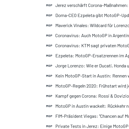
Jerez verschärft Corona-Maßnahmen: T
MGP
Dorna-CEO Ezpeleta gibt MotoGP-Updat
MGP
Maverick Vinales: Wildcard für Lorenzo
MGP
Coronavirus: Auch MotoGP in Argentin
MGP
Coronavirus: KTM sagt privaten MotoG
MGP
Ezpeleta: MotoGP-Ersatzrennen im Ap
MGP
Jorge Lorenzo: Wie er Ducati, Honda 
MGP
Kein MotoGP-Start in Austin: Rennen 
MGP
MotoGP-Regeln 2020: Frühstart wird j
MGP
Kampf gegen Corona: Rossi & Dovizi
MGP
MotoGP in Austin wackelt: Rückkehr n
MGP
FIM-Präsident Viegas: "Chancen auf M
MGP
Private Tests in Jerez: Einige Moto
MGP