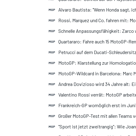
Alvaro Bautista: "Wenn Honda sagt, ic
MGP
Rossi, Marquez und Co. fahren mit: M
MGP
Schnelle Anpassungsfähigkeit: Zarco w
MGP
Quartararo: Fahre auch 15 MotoGP-Re
MGP
Petrucci auf dem Ducati-Schleudersitz
MGP
MotoGP: Klarstellung zur Homologati
MGP
MotoGP-Wildcard in Barcelona: Marc M
MGP
Andrea Dovizioso wird 34 Jahre alt: Ein
MGP
Valentino Rossi verrät: MotoGP arbeit
MGP
Frankreich-GP womöglich erst im Juni
MGP
Großer MotoGP-Test mit allen Teams 
MGP
"Sport ist jetzt zweitrangig": Wie Joa
MGP