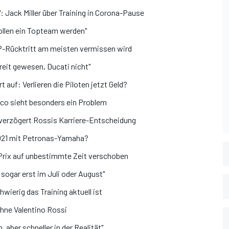
": Jack Miller über Training in Corona-Pause
ollen ein Topteam werden"
-Rücktritt am meisten vermissen wird
reit gewesen, Ducati nicht"
auf: Verlieren die Piloten jetzt Geld?
co sieht besonders ein Problem
verzögert Rossis Karriere-Entscheidung
21 mit Petronas-Yamaha?
Prix auf unbestimmte Zeit verschoben
 sogar erst im Juli oder August"
ierig das Training aktuell ist
hne Valentino Rossi
, aber schneller in der Realität"