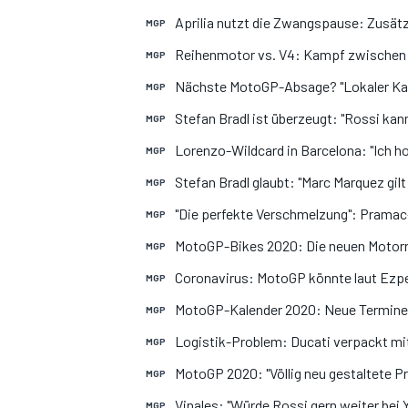
Aprilia nutzt die Zwangspause: Zusätz
MGP
Reihenmotor vs. V4: Kampf zwischen 
MGP
Nächste MotoGP-Absage? "Lokaler Kat
MGP
Stefan Bradl ist überzeugt: "Rossi kan
MGP
Lorenzo-Wildcard in Barcelona: "Ich ho
MGP
Stefan Bradl glaubt: "Marc Marquez gilt
MGP
"Die perfekte Verschmelzung": Pramac
MGP
MotoGP-Bikes 2020: Die neuen Motorrä
MGP
Coronavirus: MotoGP könnte laut Ezpe
MGP
MotoGP-Kalender 2020: Neue Termine f
MGP
Logistik-Problem: Ducati verpackt mit
MGP
MotoGP 2020: "Völlig neu gestaltete 
MGP
Vinales: "Würde Rossi gern weiter bei Y
MGP