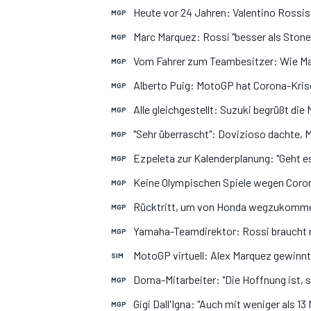
Heute vor 24 Jahren: Valentino Rossi
MGP
Marc Marquez: Rossi "besser als Stone
MGP
Vom Fahrer zum Teambesitzer: Wie Max
MGP
Alberto Puig: MotoGP hat Corona-Krise
MGP
Alle gleichgestellt: Suzuki begrüßt die
MGP
"Sehr überrascht": Dovizioso dachte,
MOTOGP
MGP
Ezpeleta zur Kalenderplanung: "Geht es 
MGP
Keine Olympischen Spiele wegen Coron
MGP
Rücktritt, um von Honda wegzukommen
MGP
Yamaha-Teamdirektor: Rossi braucht n
MGP
MotoGP virtuell: Alex Marquez gewin
SIM
Dorna-Mitarbeiter: "Die Hoffnung ist, 
MGP
Gigi Dall'Igna: "Auch mit weniger als 
MGP