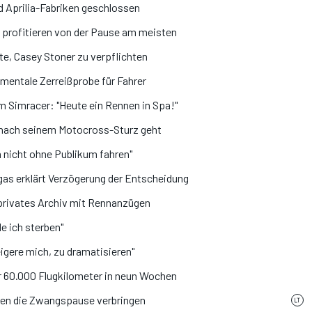
nd Aprilia-Fabriken geschlossen
a profitieren von der Pause am meisten
e, Casey Stoner zu verpflichten
entale Zerreißprobe für Fahrer
m Simracer: "Heute ein Rennen in Spa!"
 nach seinem Motocross-Sturz geht
 nicht ohne Publikum fahren"
gas erklärt Verzögerung der Entscheidung
 privates Archiv mit Rennanzügen
e ich sterben"
igere mich, zu dramatisieren"
 60.000 Flugkilometer in neun Wochen
en die Zwangspause verbringen