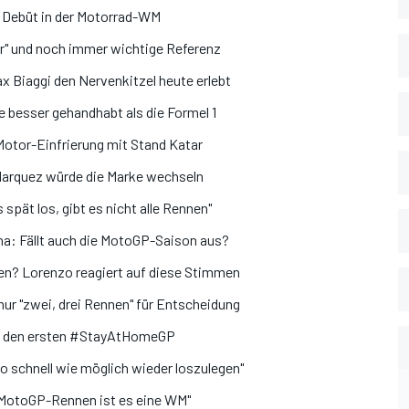
s Debüt in der Motorrad-WM
r" und noch immer wichtige Referenz
 Biaggi den Nervenkitzel heute erlebt
 besser gehandhabt als die Formel 1
 Motor-Einfrierung mit Stand Katar
 Marquez würde die Marke wechseln
spät los, gibt es nicht alle Rennen"
a: Fällt auch die MotoGP-Saison aus?
? Lorenzo reagiert auf diese Stimmen
ur "zwei, drei Rennen" für Entscheidung
nt den ersten #StayAtHomeGP
so schnell wie möglich wieder loszulegen"
13 MotoGP-Rennen ist es eine WM"