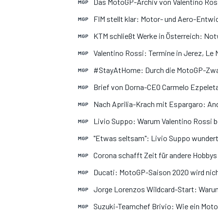
Das MotoGP-Archiv von Valentino Rossi
MGP
FIM stellt klar: Motor- und Aero-Entwi
MGP
KTM schließt Werke in Österreich: N
MGP
Valentino Rossi: Termine in Jerez, Le 
MGP
#StayAtHome: Durch die MotoGP-Zwa
MGP
Brief von Dorna-CEO Carmelo Ezpeleta:
MGP
Nach Aprilia-Krach mit Espargaro: And
MGP
SPORTWAGEN
Livio Suppo: Warum Valentino Rossi be
MGP
"Etwas seltsam": Livio Suppo wunder
MGP
Corona schafft Zeit für andere Hobbys:
MGP
Ducati: MotoGP-Saison 2020 wird nicht
MGP
Jorge Lorenzos Wildcard-Start: Warum 
MGP
Suzuki-Teamchef Brivio: Wie ein Moto
MGP