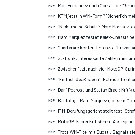
Raul Fernandez nach Operation: "Gelbe
MGP
KTM jetzt in WM-Form? "Sicherlich mei
MGP
"Nicht meine Schuld": Marc Marquez k
MGP
Marc Marquez testet Kalex-Chassis b
MGP
Quartararo kontert Lorenzo: "Er war l
MGP
Statistik: Interessante Zahlen rund u
MGP
Zwischenfazit nach vier MotoGP-Sprin
MGP
"Einfach Spaß haben": Petrucci freut 
MGP
Dani Pedrosa und Stefan Bradl: Kritik 
MGP
Bestätigt: Marc Marquez gibt sein M
MGP
FIM-Berufungsgericht stellt fest: Straf
MGP
MotoGP-Fahrer kritisieren: Auslegung
MGP
Trotz WM-Titel mit Ducati: Bagnaia sie
MGP