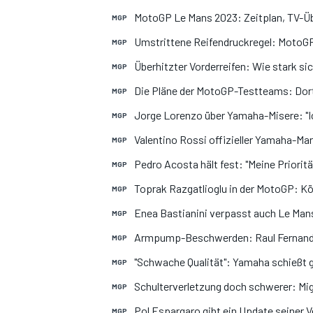
MotoGP Le Mans 2023: Zeitplan, TV-Ü
MGP
Umstrittene Reifendruckregel: MotoGP
MGP
Überhitzter Vorderreifen: Wie stark s
MGP
Die Pläne der MotoGP-Testteams: Dort
MGP
Jorge Lorenzo über Yamaha-Misere: "Ic
MGP
Valentino Rossi offizieller Yamaha-M
MGP
Pedro Acosta hält fest: "Meine Priorit
MGP
Toprak Razgatlioglu in der MotoGP: Kö
MGP
Enea Bastianini verpasst auch Le Mans:
MGP
Armpump-Beschwerden: Raul Fernande
MGP
"Schwache Qualität": Yamaha schießt
MGP
Schulterverletzung doch schwerer: Mig
MGP
Pol Espargaro gibt ein Update seiner
MGP