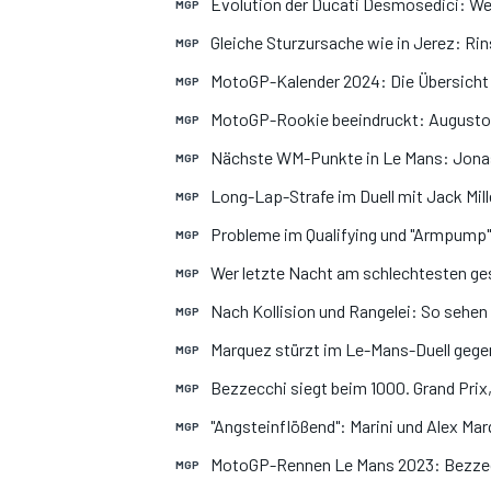
Evolution der Ducati Desmosedici: We
MGP
Gleiche Sturzursache wie in Jerez: R
MGP
MotoGP-Kalender 2024: Die Übersicht
MGP
MotoGP-Rookie beeindruckt: Augusto F
MGP
Nächste WM-Punkte in Le Mans: Jonas 
MGP
Long-Lap-Strafe im Duell mit Jack Mille
MGP
Probleme im Qualifying und "Armpump"
MGP
SPORTWAGEN
Wer letzte Nacht am schlechtesten ge
MGP
Nach Kollision und Rangelei: So sehen 
MGP
Marquez stürzt im Le-Mans-Duell gegen 
MGP
Bezzecchi siegt beim 1000. Grand Prix,
MGP
"Angsteinflößend": Marini und Alex Mar
MGP
MotoGP-Rennen Le Mans 2023: Bezzecc
MGP