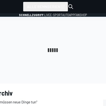
ALLE RENNSERIEN
SCHNELLZUGRIFF:
LIVE
E-SPORT
AUTO
APP
FANSHOP
rchiv
r müssen neue Dinge tun"