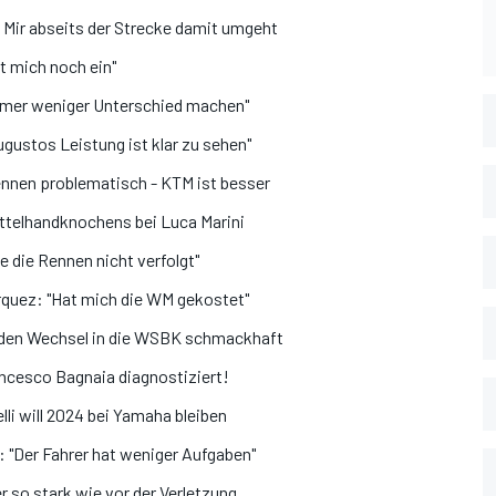
 Mir abseits der Strecke damit umgeht
t mich noch ein"
mmer weniger Unterschied machen"
gustos Leistung ist klar zu sehen"
ennen problematisch - KTM ist besser
ttelhandknochens bei Luca Marini
 die Rennen nicht verfolgt"
rquez: "Hat mich die WM gekostet"
 den Wechsel in die WSBK schmackhaft
ncesco Bagnaia diagnostiziert!
lli will 2024 bei Yamaha bleiben
 "Der Fahrer hat weniger Aufgaben"
 so stark wie vor der Verletzung