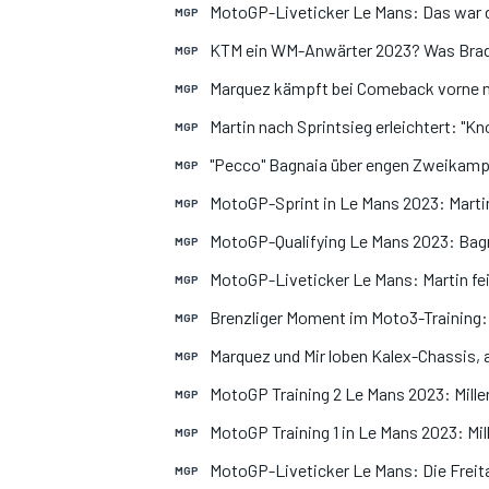
MotoGP-Liveticker Le Mans: Das war de
MGP
KTM ein WM-Anwärter 2023? Was Brad
MGP
Marquez kämpft bei Comeback vorne mi
MGP
Martin nach Sprintsieg erleichtert: "Kn
MGP
"Pecco" Bagnaia über engen Zweikampf 
MGP
MotoGP-Sprint in Le Mans 2023: Marti
MGP
MotoGP-Qualifying Le Mans 2023: Bag
MGP
MotoGP-Liveticker Le Mans: Martin feie
MGP
Brenzliger Moment im Moto3-Training: V
MGP
Marquez und Mir loben Kalex-Chassis, 
MGP
MotoGP Training 2 Le Mans 2023: Miller 
MGP
MotoGP Training 1 in Le Mans 2023: Mil
MGP
MotoGP-Liveticker Le Mans: Die Freit
MGP