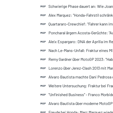
Schwierige Phase dauert an: Wie Joan
MGP
Alex Marquez: "Honda-Fahrstil schränk
MGP
Quartararo-Crewchief: "Fahrer kann i
MGP
DTM
Poncharal ärgern Acosta-Gerüchte: "Au
MGP
Aleix Espargaro: DNA der Aprilia im R
MGP
Nach Le-Mans-Unfall: Fraktur eines Mi
MGP
Remy Gardner über MotoGP 2023: "Habe
MGP
Lorenzo über Jerez-Clash 2013 mit Ma
MGP
Alvaro Bautista machte Dani Pedrosa
MGP
Weitere Untersuchung: Fraktur bei Fra
MGP
"Unfinished Business" - Franco Morbide
MGP
Alvaro Bautista über moderne MotoGP:
MGP
Freude bei Honda: Marc Marquez wieder
MGP