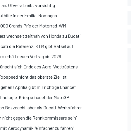
n, Oliveira bleibt vorsichtig
luthilfe in der Emilia-Romagna
 1000 Grands Prix der Motorrad-WM
ez wechselt zeitnah von Honda zu Ducati
ati die Referenz, KTM gibt Rätsel auf
ro erhält neuen Vertrag bis 2026
 wünscht sich Ende des Aero-Wettrüstens
pspeed nicht das oberste Ziel ist
gehen! Aprilia gibt mir richtige Chance"
Technologie-Krieg schadet der MotoGP
on Bezzecchi, aber als Ducati-Werksfahrer
en nicht gegen die Rennkommissare sein"
 mit Aerodynamik "einfacher zu fahren"