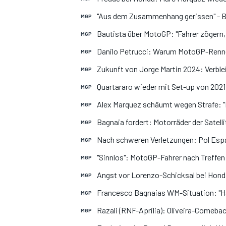
"Aus dem Zusammenhang gerissen" - Ba
MGP
Bautista über MotoGP: "Fahrer zögern, 
MGP
Danilo Petrucci: Warum MotoGP-Renne
MGP
Zukunft von Jorge Martin 2024: Verble
MGP
Quartararo wieder mit Set-up von 2021
MGP
Alex Marquez schäumt wegen Strafe: 
MGP
Bagnaia fordert: Motorräder der Satell
MGP
Nach schweren Verletzungen: Pol Esp
MGP
"Sinnlos": MotoGP-Fahrer nach Treffe
MGP
Angst vor Lorenzo-Schicksal bei Honda
MGP
Francesco Bagnaias WM-Situation: "Hab
MGP
Razali (RNF-Aprilia): Oliveira-Comebac
MGP