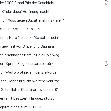
r 1.000 Grand Prix der Geschichte
 Binder dabei Hoffnung macht
t: "Muss gegen Ducati mehr riskieren"
oten im Kopf ist geplatzt"
mit Marc Marquez: "So soll es sein"
n gewinnt vor Binder und Bagnaia
naia schnappt Marquez die Pole weg
rt Sprint-Sieg, Quartararo stürzt
IP-Auto plötzlich in der Zielkurve
aber "Honda braucht weitere Schritte"
Schnellster, Quartararo wieder in Q1
ler fährt Bestzeit, Marquez stürzt
agstrainings zum 1000. GP