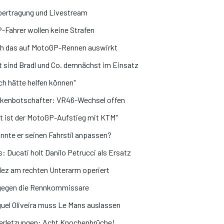
bertragung und Livestream
-Fahrer wollen keine Strafen
ich das auf MotoGP-Rennen auswirkt
 sind Bradl und Co. demnächst im Einsatz
h hätte helfen können"
arkenbotschafter: VR46-Wechsel offen
ät ist der MotoGP-Aufstieg mit KTM"
nnte er seinen Fahrstil anpassen?
 Ducati holt Danilo Petrucci als Ersatz
z am rechten Unterarm operiert
 gegen die Rennkommissare
uel Oliveira muss Le Mans auslassen
 Verletzungen: Acht Knochenbrüche!