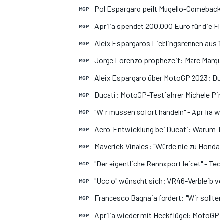
Pol Espargaro peilt Mugello-Comeback a
MGP
Aprilia spendet 200.000 Euro für die F
MGP
Aleix Espargaros Lieblingsrennen aus
MGP
Jorge Lorenzo prophezeit: Marc Marqu
MGP
Aleix Espargaro über MotoGP 2023: Duc
MGP
Ducati: MotoGP-Testfahrer Michele Pir
MOTOGP
MGP
"Wir müssen sofort handeln" - Aprilia
MGP
Aero-Entwicklung bei Ducati: Warum To
MGP
Maverick Vinales: "Würde nie zu Honda 
MGP
"Der eigentliche Rennsport leidet" - 
MGP
"Uccio" wünscht sich: VR46-Verbleib v
MGP
Francesco Bagnaia fordert: "Wir sollt
MGP
Aprilia wieder mit Heckflügel: MotoGP
MGP