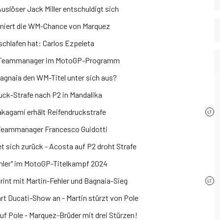
slöser Jack Miller entschuldigt sich
imiert die WM-Chance von Marquez
chlafen hat: Carlos Ezpeleta
uer Teammanager im MotoGP-Programm
agnaia den WM-Titel unter sich aus?
uck-Strafe nach P2 in Mandalika
kagami erhält Reifendruckstrafe
n Teammanager Francesco Guidotti
 sich zurück - Acosta auf P2 droht Strafe
Fehler" im MotoGP-Titelkampf 2024
int mit Martin-Fehler und Bagnaia-Sieg
t Ducati-Show an - Martin stürzt von Pole
uf Pole - Marquez-Brüder mit drei Stürzen!