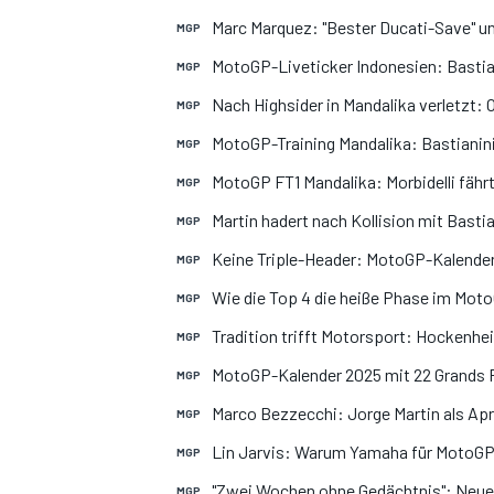
Marc Marquez: "Bester Ducati-Save" un
MGP
MotoGP-Liveticker Indonesien: Bastia
MGP
Nach Highsider in Mandalika verletzt: 
MGP
DTM
MotoGP-Training Mandalika: Bastianini
MGP
MotoGP FT1 Mandalika: Morbidelli fährt
MGP
Martin hadert nach Kollision mit Basti
MGP
Keine Triple-Header: MotoGP-Kalende
MGP
Wie die Top 4 die heiße Phase im Mot
MGP
Tradition trifft Motorsport: Hockenhe
MGP
MotoGP-Kalender 2025 mit 22 Grands P
MGP
Marco Bezzecchi: Jorge Martin als Apri
MGP
Lin Jarvis: Warum Yamaha für MotoGP
MGP
"Zwei Wochen ohne Gedächtnis": Neue 
MGP