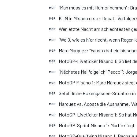
"Man muss es mit Humor nehmen": Bra
MGP
KTM in Misano erster Ducati-Verfolger
MGP
Wer letzte Nacht am schlechtesten ge
MGP
"Weiß, wie es hier riecht, wenn Regen
MGP
Marc Marquez: "Fausto hat ein bissch
MGP
MotoGP-Liveticker Misano 1: So lief d
MGP
"Nächstes Mal folge ich 'Pecco'": Jor
MGP
MotoGP Misano 1: Marc Marquez siegt e
MGP
Gefährliche Boxengassen-Situation in 
MGP
Marquez vs. Acosta die Ausnahme: Wa
MGP
MotoGP-Liveticker Misano 1: So hat Ma
MGP
MotoGP-Sprint Misano 1: Martin siegt 
MGP
MotoGP-Qualifying Misano 1: Bagnaia auf
MGP