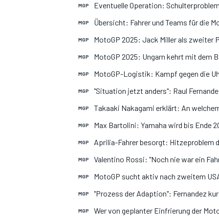
Eventuelle Operation: Schulterproblem
MGP
Übersicht: Fahrer und Teams für die 
MGP
MotoGP 2025: Jack Miller als zweiter
MGP
MotoGP 2025: Ungarn kehrt mit dem Ba
MGP
MotoGP-Logistik: Kampf gegen die Uhr
MGP
"Situation jetzt anders": Raul Fernande
MGP
Takaaki Nakagami erklärt: An welchem
MGP
Max Bartolini: Yamaha wird bis Ende 
MGP
Aprilia-Fahrer besorgt: Hitzeproblem 
MGP
Valentino Rossi: "Noch nie war ein Fa
MGP
MotoGP sucht aktiv nach zweitem USA-
MGP
"Prozess der Adaption": Fernandez ku
MGP
Wer von geplanter Einfrierung der Mo
MGP