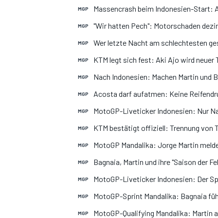
Massencrash beim Indonesien-Start: Au
MGP
"Wir hatten Pech": Motorschaden dez
MGP
Wer letzte Nacht am schlechtesten ges
MGP
KTM legt sich fest: Aki Ajo wird ne
MGP
Nach Indonesien: Machen Martin und B
MGP
Acosta darf aufatmen: Keine Reifendr
MOTOGP
MGP
MotoGP-Liveticker Indonesien: Nur Na
MGP
KTM bestätigt offiziell: Trennung vo
MGP
MotoGP Mandalika: Jorge Martin meldet
MGP
Bagnaia, Martin und ihre "Saison der 
MGP
MotoGP-Liveticker Indonesien: Der Spr
MGP
MotoGP-Sprint Mandalika: Bagnaia führ
MGP
MotoGP-Qualifying Mandalika: Martin a
MGP