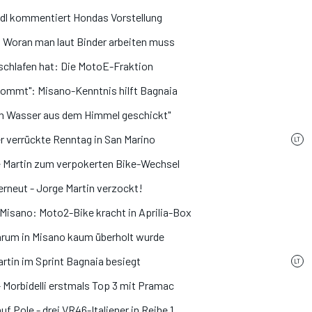
dl kommentiert Hondas Vorstellung
: Woran man laut Binder arbeiten muss
schlafen hat: Die MotoE-Fraktion
 kommt": Misano-Kenntnis hilft Bagnaia
en Wasser aus dem Himmel geschickt"
er verrückte Renntag in San Marino
ge Martin zum verpokerten Bike-Wechsel
rneut - Jorge Martin verzockt!
Misano: Moto2-Bike kracht in Aprilia-Box
rum in Misano kaum überholt wurde
rtin im Sprint Bagnaia besiegt
- Morbidelli erstmals Top 3 mit Pramac
 Pole - drei VR46-Italiener in Reihe 1