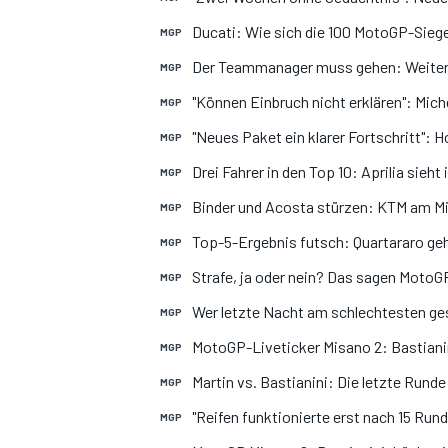
Ducati: Wie sich die 100 MotoGP-Siege
MGP
Der Teammanager muss gehen: Weiter
MGP
"Können Einbruch nicht erklären": Miche
MGP
"Neues Paket ein klarer Fortschritt":
MGP
Drei Fahrer in den Top 10: Aprilia sieht
MGP
Binder und Acosta stürzen: KTM am 
MGP
Top-5-Ergebnis futsch: Quartararo geht
MGP
Strafe, ja oder nein? Das sagen MotoGP
MGP
Wer letzte Nacht am schlechtesten ge
MGP
MotoGP-Liveticker Misano 2: Bastianini
MGP
Martin vs. Bastianini: Die letzte Runde
MGP
"Reifen funktionierte erst nach 15 Rund
MGP