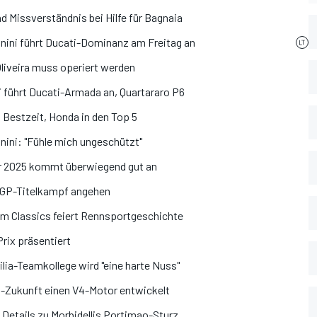
d Missverständnis bei Hilfe für Bagnaia
nini führt Ducati-Dominanz am Freitag an
Oliveira muss operiert werden
 führt Ducati-Armada an, Quartararo P6
 Bestzeit, Honda in den Top 5
anini: "Fühle mich ungeschützt"
r 2025 kommt überwiegend gut an
oGP-Titelkampf angehen
im Classics feiert Rennsportgeschichte
rix präsentiert
lia-Teamkollege wird "eine harte Nuss"
-Zukunft einen V4-Motor entwickelt
Details zu Morbidellis Portimao-Sturz