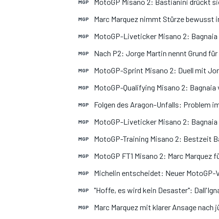
MotoGP Misano 2: Bastianini drückt sic
MGP
Marc Marquez nimmt Stürze bewusst in
MGP
MotoGP-Liveticker Misano 2: Bagnaia 
MGP
Nach P2: Jorge Martin nennt Grund für
MGP
MotoGP-Sprint Misano 2: Duell mit Jor
MGP
MotoGP-Qualifying Misano 2: Bagnaia v
MGP
Folgen des Aragon-Unfalls: Problem im
MGP
SPORTWAGEN
MotoGP-Liveticker Misano 2: Bagnaia m
MGP
MotoGP-Training Misano 2: Bestzeit Ba
MGP
MotoGP FT1 Misano 2: Marc Marquez fü
MGP
Michelin entscheidet: Neuer MotoGP-V
MGP
"Hoffe, es wird kein Desaster": Dall'I
MGP
Marc Marquez mit klarer Ansage nach
MGP