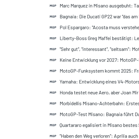
Marc Marquez in Misano ausgebuht: Tard
MGP
Bagnaia: Die Ducati GP22 war "das am 
MGP
Pol Espargaro: "Acosta muss verstehen
MGP
Liberty-Boss Greg Maffei bestätigt: 
MGP
"Sehr gut", "interessant", "seltsam": 
MGP
Keine Entwicklung vor 2027: MotoGP-
MGP
MotoGP-Funksystem kommt 2025: Fran
MGP
Yamaha: Entwicklung eines V4-Motors 
MGP
Honda testet neue Aero, aber Joan Mir 
MGP
Morbidellis Misano-Achterbahn: Erstes
MGP
MotoGP-Test Misano: Bagnaia führt Du
MGP
Quartararo egalisiert in Misano bestes 
MGP
"Haben den Weg verloren": Aprilia auch
MGP