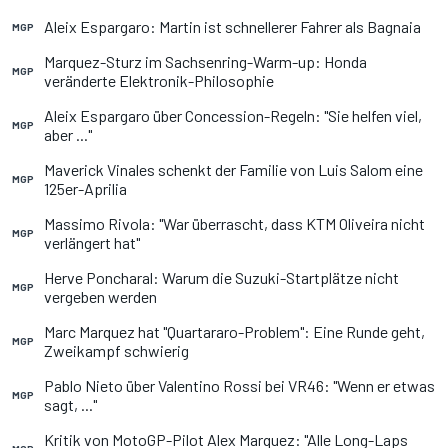
Aleix Espargaro: Martin ist schnellerer Fahrer als Bagnaia
MGP
Marquez-Sturz im Sachsenring-Warm-up: Honda
MGP
veränderte Elektronik-Philosophie
Aleix Espargaro über Concession-Regeln: "Sie helfen viel,
MGP
aber ..."
Maverick Vinales schenkt der Familie von Luis Salom eine
MGP
125er-Aprilia
Massimo Rivola: "War überrascht, dass KTM Oliveira nicht
MGP
verlängert hat"
Herve Poncharal: Warum die Suzuki-Startplätze nicht
MGP
vergeben werden
Marc Marquez hat "Quartararo-Problem": Eine Runde geht,
MGP
Zweikampf schwierig
Pablo Nieto über Valentino Rossi bei VR46: "Wenn er etwas
MGP
sagt, ..."
Kritik von MotoGP-Pilot Alex Marquez: "Alle Long-Laps