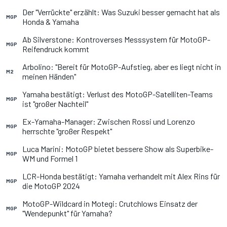
Der "Verrückte" erzählt: Was Suzuki besser gemacht hat als
MGP
Honda & Yamaha
Ab Silverstone: Kontroverses Messsystem für MotoGP-
MGP
Reifendruck kommt
Arbolino: "Bereit für MotoGP-Aufstieg, aber es liegt nicht in
M2
meinen Händen"
Yamaha bestätigt: Verlust des MotoGP-Satelliten-Teams
MGP
ist "großer Nachteil"
Ex-Yamaha-Manager: Zwischen Rossi und Lorenzo
MGP
herrschte "großer Respekt"
Luca Marini: MotoGP bietet bessere Show als Superbike-
MGP
WM und Formel 1
LCR-Honda bestätigt: Yamaha verhandelt mit Alex Rins für
MGP
die MotoGP 2024
MotoGP-Wildcard in Motegi: Crutchlows Einsatz der
MGP
"Wendepunkt" für Yamaha?