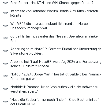
Brad Binder: Hat KTM eine WM-Chance gegen Ducati?
MGP
Interesse von Yamaha: Warum Honda Alex Rins verlieren
MGP
könnte
Wie VR46 die Interessenskonflikte rund um Marco
MGP
Bezzecchi managen will
Jorge Martin muss unter das Messer: Operation am linken
MGP
Bein
Änderung beim MotoGP-Format: Ducati hat Umsetzung ab
MGP
Silverstone blockiert
Arbolino hofft auf MotoGP-Aufstieg 2024 und Fortsetzung
MGP
seines Duells mit Acosta
MotoGP 2024: Jorge Martin bestätigt Verbleib bei Pramac-
MGP
Ducati so gut wie
Morbidelli: Yamaha-Krise "von außen vielleicht schwer zu
MGP
verstehen, aber .."
"Muss die Zauberformel noch finden": Enea Bastianini auf
MGP
der Ducati GP23