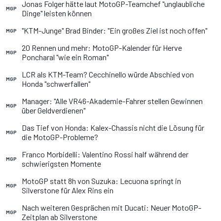
Jonas Folger hätte laut MotoGP-Teamchef "unglaubliche
MGP
Dinge" leisten können
"KTM-Junge" Brad Binder: "Ein großes Ziel ist noch offen"
MGP
20 Rennen und mehr: MotoGP-Kalender für Herve
MGP
Poncharal "wie ein Roman"
LCR als KTM-Team? Cecchinello würde Abschied von
MGP
Honda "schwerfallen"
Manager: "Alle VR46-Akademie-Fahrer stellen Gewinnen
MGP
über Geldverdienen"
Das Tief von Honda: Kalex-Chassis nicht die Lösung für
MGP
die MotoGP-Probleme?
Franco Morbidelli: Valentino Rossi half während der
MGP
schwierigsten Momente
MotoGP statt 8h von Suzuka: Lecuona springt in
MGP
Silverstone für Alex Rins ein
Nach weiteren Gesprächen mit Ducati: Neuer MotoGP-
MGP
Zeitplan ab Silverstone