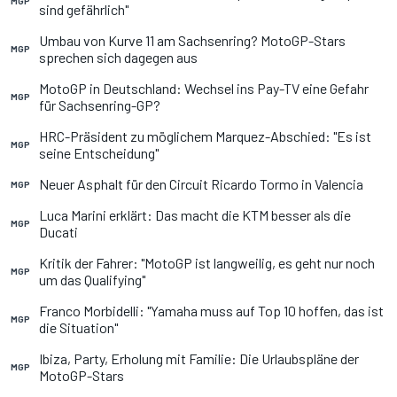
MGP
sind gefährlich"
Umbau von Kurve 11 am Sachsenring? MotoGP-Stars
MGP
sprechen sich dagegen aus
MotoGP in Deutschland: Wechsel ins Pay-TV eine Gefahr
MGP
für Sachsenring-GP?
HRC-Präsident zu möglichem Marquez-Abschied: "Es ist
MGP
seine Entscheidung"
Neuer Asphalt für den Circuit Ricardo Tormo in Valencia
MGP
Luca Marini erklärt: Das macht die KTM besser als die
MGP
Ducati
Kritik der Fahrer: "MotoGP ist langweilig, es geht nur noch
MGP
um das Qualifying"
Franco Morbidelli: "Yamaha muss auf Top 10 hoffen, das ist
MGP
die Situation"
Ibiza, Party, Erholung mit Familie: Die Urlaubspläne der
MGP
MotoGP-Stars