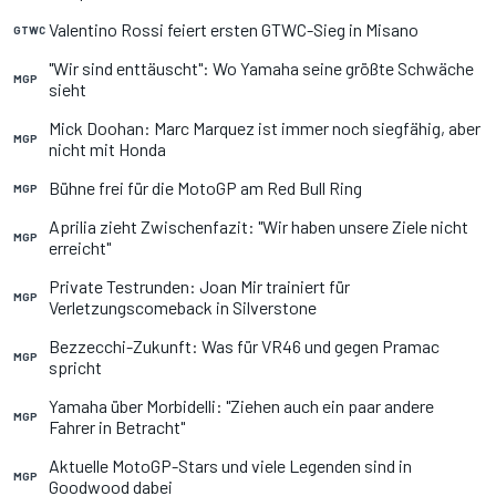
Valentino Rossi feiert ersten GTWC-Sieg in Misano
GTWC
"Wir sind enttäuscht": Wo Yamaha seine größte Schwäche
MGP
sieht
Mick Doohan: Marc Marquez ist immer noch siegfähig, aber
MGP
nicht mit Honda
Bühne frei für die MotoGP am Red Bull Ring
MGP
Aprilia zieht Zwischenfazit: "Wir haben unsere Ziele nicht
MGP
erreicht"
Private Testrunden: Joan Mir trainiert für
MGP
Verletzungscomeback in Silverstone
Bezzecchi-Zukunft: Was für VR46 und gegen Pramac
MGP
spricht
Yamaha über Morbidelli: "Ziehen auch ein paar andere
MGP
Fahrer in Betracht"
Aktuelle MotoGP-Stars und viele Legenden sind in
MGP
Goodwood dabei