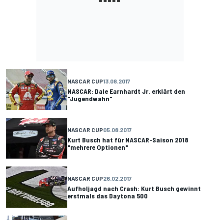
NASCAR CUP
13.08.2017
NASCAR: Dale Earnhardt Jr. erklärt den
"Jugendwahn"
NASCAR CUP
05.08.2017
Kurt Busch hat für NASCAR-Saison 2018
"mehrere Optionen"
NASCAR CUP
26.02.2017
Aufholjagd nach Crash: Kurt Busch gewinnt
erstmals das Daytona 500