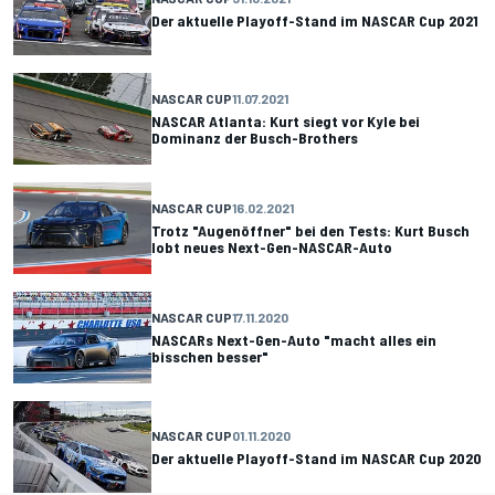
Der aktuelle Playoff-Stand im NASCAR Cup 2021
NASCAR CUP
11.07.2021
NASCAR Atlanta: Kurt siegt vor Kyle bei
Dominanz der Busch-Brothers
NASCAR CUP
16.02.2021
Trotz "Augenöffner" bei den Tests: Kurt Busch
lobt neues Next-Gen-NASCAR-Auto
NASCAR CUP
17.11.2020
NASCARs Next-Gen-Auto "macht alles ein
bisschen besser"
NASCAR CUP
01.11.2020
Der aktuelle Playoff-Stand im NASCAR Cup 2020