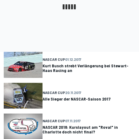
NASCAR CUP
01.12.2017
Kurt Busch strebt Verlängerung bei Stewart-
Haas Racing an
NASCAR CUP
20.11.2017
Alle Sieger der NASCAR-Saison 2017
NASCAR CUP
07.11.2017
NASCAR 2018: Kurslayout am "Roval" in
Charlotte doch nicht final?