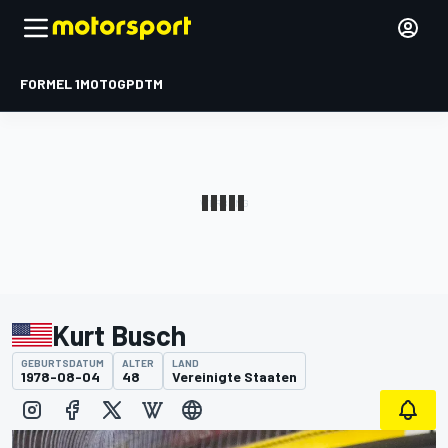
FORMEL 1
MOTOGP
DTM
Kurt Busch
GEBURTSDATUM
ALTER
LAND
1978-08-04
48
Vereinigte Staaten