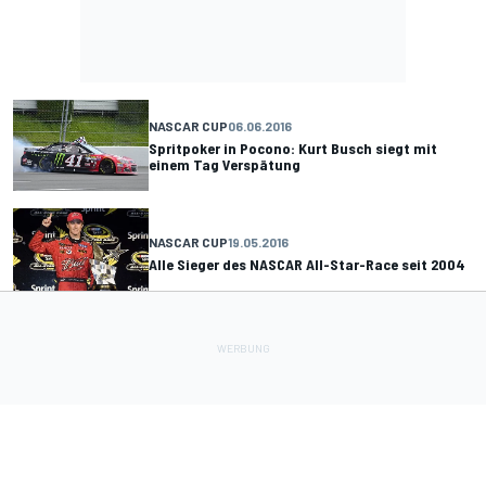
NASCAR CUP
06.06.2016
Spritpoker in Pocono: Kurt Busch siegt mit
einem Tag Verspätung
NASCAR CUP
19.05.2016
Alle Sieger des NASCAR All-Star-Race seit 2004
NASCAR CUP
01.05.2016
NASCAR in Talladega: Spektakuläre Videos vom
irren „Demolition Derby“!
NASCAR CUP
17.04.2016
NASCAR in Bristol: Triumph für Carl Edwards