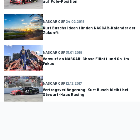
auf Pole-Position
NASCAR CUP
24.02.2018
Kurt Buschs Ideen für den NASCAR-Kalender der
Zukunft
NASCAR CUP
31.01.2018
Vorwurf an NASCAR: Chase Elliott und Co. im
Fokus
NASCAR CUP
12.12.2017
Vertragsverlängerung: Kurt Busch bleibt bei
Stewart-Haas Racing