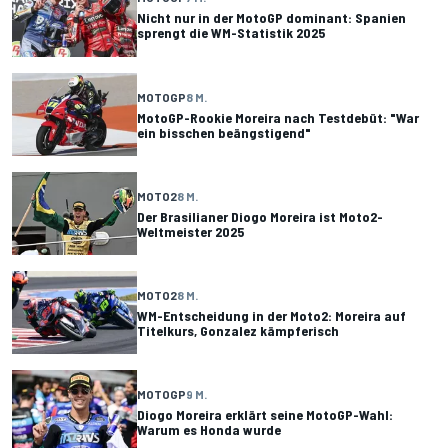
Nicht nur in der MotoGP dominant: Spanien
sprengt die WM-Statistik 2025
MOTOGP
8 M.
MotoGP-Rookie Moreira nach Testdebüt: "War
ein bisschen beängstigend"
MOTO2
8 M.
Der Brasilianer Diogo Moreira ist Moto2-
Weltmeister 2025
MOTO2
8 M.
WM-Entscheidung in der Moto2: Moreira auf
Titelkurs, Gonzalez kämpferisch
MOTOGP
9 M.
Diogo Moreira erklärt seine MotoGP-Wahl:
Warum es Honda wurde