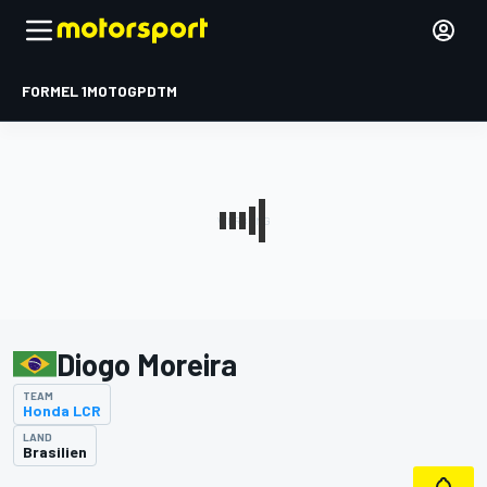
FORMEL 1
MOTOGP
DTM
Diogo Moreira
TEAM
Honda LCR
LAND
Brasilien