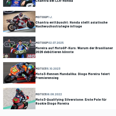
Chantra bei LCR-Honda
MOTOGP
1 J.
Chantra enttäuscht: Honda stellt asiatische
Nachwuchsstrategie infrage
MOTOGP
02.07.2025
Moreira auf MotoGP-Kurs: Warum der Brasilianer
2026 debütieren könnte
MOTO3
15.10.2023
Moto3-Rennen Mandalika: Diogo Moreira feiert
Premierensieg
MOTO3
06.08.2022
Moto3-Qualifying Silverstone: Erste Pole für
Rookie Diogo Moreira