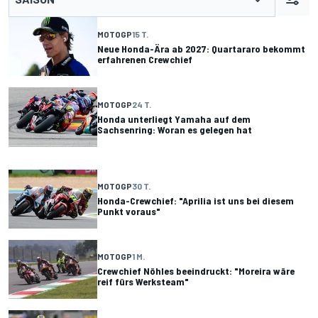
MOTOGP
15 T.
Neue Honda-Ära ab 2027: Quartararo bekommt
erfahrenen Crewchief
MOTOGP
24 T.
Honda unterliegt Yamaha auf dem
Sachsenring: Woran es gelegen hat
MOTOGP
30 T.
Honda-Crewchief: "Aprilia ist uns bei diesem
Punkt voraus"
MOTOGP
1 M.
Crewchief Nöhles beeindruckt: "Moreira wäre
reif fürs Werksteam"