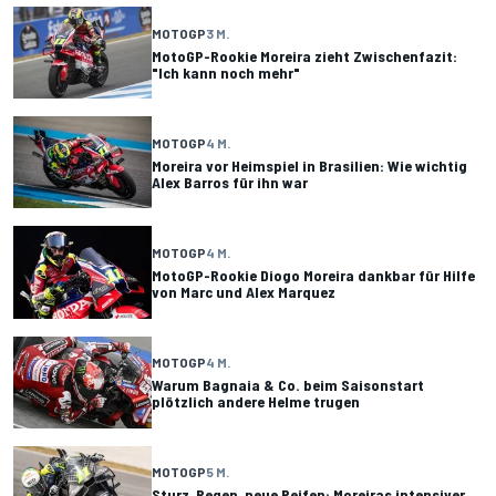
MOTOGP
3 M.
MotoGP-Rookie Moreira zieht Zwischenfazit:
"Ich kann noch mehr"
MOTOGP
4 M.
Moreira vor Heimspiel in Brasilien: Wie wichtig
Alex Barros für ihn war
MOTOGP
4 M.
MotoGP-Rookie Diogo Moreira dankbar für Hilfe
von Marc und Alex Marquez
MOTOGP
4 M.
Warum Bagnaia & Co. beim Saisonstart
plötzlich andere Helme trugen
MOTOGP
5 M.
Sturz, Regen, neue Reifen: Moreiras intensiver