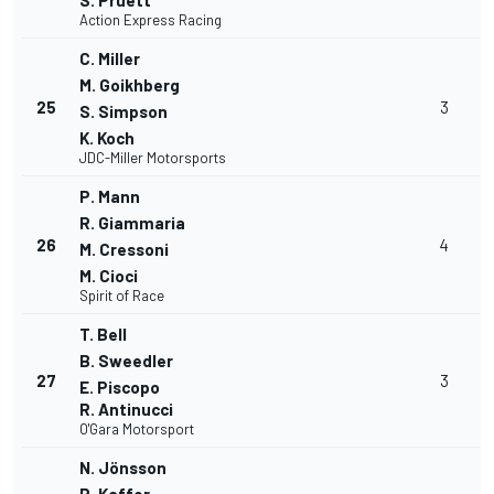
S. Pruett
Action Express Racing
C. Miller
M. Goikhberg
25
3
S. Simpson
K. Koch
JDC-Miller Motorsports
P. Mann
R. Giammaria
26
4
M. Cressoni
M. Cioci
Spirit of Race
T. Bell
B. Sweedler
27
3
E. Piscopo
R. Antinucci
O'Gara Motorsport
N. Jönsson