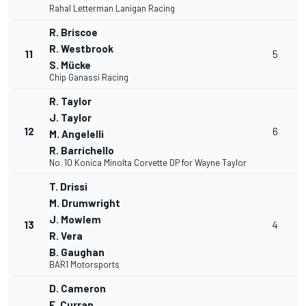
Rahal Letterman Lanigan Racing
R. Briscoe
R. Westbrook
11
5
S. Mücke
Chip Ganassi Racing
R. Taylor
J. Taylor
12
6
M. Angelelli
R. Barrichello
No. 10 Konica Minolta Corvette DP for Wayne Taylor
T. Drissi
M. Drumwright
J. Mowlem
13
4
R. Vera
B. Gaughan
BAR1 Motorsports
D. Cameron
E. Curran