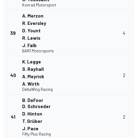
Konrad Motorsport
A. Merzon
R. Eversley
D. Yount
39
4
R. Lewis
J. Falb
BAR1 Motorsports
K. Legge
S. Rayhall
40
2
A. Meyrick
A. Wirth
DeltaWing Racing
B. DeFoor
D. Schroeder
D. Hinton
41
2
T. Grüber
J. Pace
Fifty Plus Racing