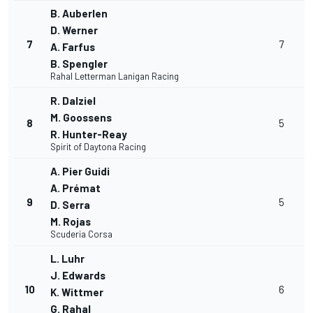
B. Auberlen
D. Werner
7
7
A. Farfus
B. Spengler
Rahal Letterman Lanigan Racing
R. Dalziel
M. Goossens
8
5
R. Hunter-Reay
Spirit of Daytona Racing
A. Pier Guidi
A. Prémat
9
5
D. Serra
M. Rojas
Scuderia Corsa
L. Luhr
J. Edwards
10
6
K. Wittmer
G. Rahal