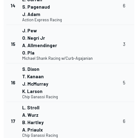
14
6
S. Pagenaud
J. Adam
Action Express Racing
J. Pew
O. Negri Jr
15
3
A. Allmendinger
O. Pla
Michael Shank Racing w/Curb-Agajanian
S. Dixon
T. Kanaan
16
5
J. McMurray
K. Larson
Chip Ganassi Racing
L. Stroll
A. Wurz
17
6
B. Hartley
A. Priaulx
Chip Ganassi Racing