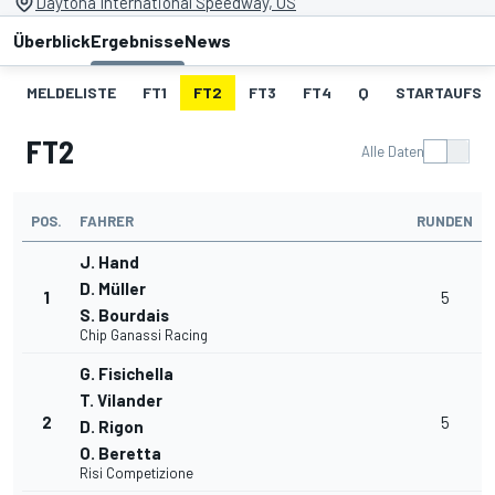
Daytona International Speedway, US
Überblick
Ergebnisse
News
MELDELISTE
FT1
FT2
FT3
FT4
Q
STARTAUFST
FT2
Alle Daten
POS.
FAHRER
RUNDEN
J. Hand
D. Müller
1
5
S. Bourdais
Chip Ganassi Racing
G. Fisichella
T. Vilander
2
5
D. Rigon
O. Beretta
Risi Competizione