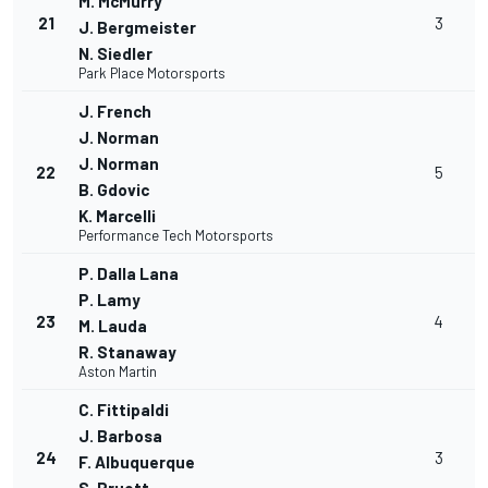
M. McMurry
21
3
J. Bergmeister
N. Siedler
Park Place Motorsports
J. French
J. Norman
J. Norman
22
5
B. Gdovic
K. Marcelli
Performance Tech Motorsports
P. Dalla Lana
P. Lamy
23
4
M. Lauda
R. Stanaway
Aston Martin
C. Fittipaldi
J. Barbosa
24
3
F. Albuquerque