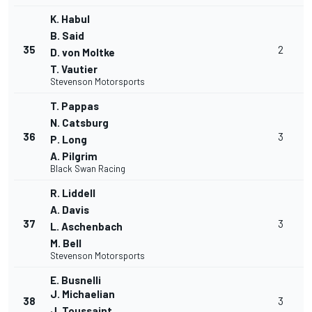
K. Habul
B. Said
35
2
D. von Moltke
T. Vautier
Stevenson Motorsports
T. Pappas
N. Catsburg
36
3
P. Long
A. Pilgrim
Black Swan Racing
R. Liddell
A. Davis
37
3
L. Aschenbach
M. Bell
Stevenson Motorsports
E. Busnelli
J. Michaelian
38
3
J. Toussaint