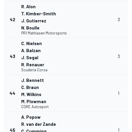
R. Alon
T. Kimber-Smith
42
3
J. Gutierrez
N. Boulle
PR1 Mathiasen Motorsports
C. Nielsen
A. Balzan
43
3
J. Segal
R. Renauer
Scuderia Corsa
J. Bennett
C. Braun
44
1
M. Wilkins
M. Plowman
CORE Autosport
A. Popow
R. van der Zande
45
1
C. Cumming