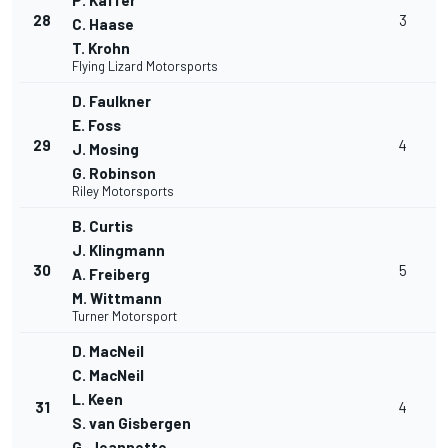
P. Kaffer
28
3
C. Haase
T. Krohn
Flying Lizard Motorsports
D. Faulkner
E. Foss
29
4
J. Mosing
G. Robinson
Riley Motorsports
B. Curtis
J. Klingmann
30
5
A. Freiberg
M. Wittmann
Turner Motorsport
D. MacNeil
C. MacNeil
L. Keen
31
4
S. van Gisbergen
G. Jeannette