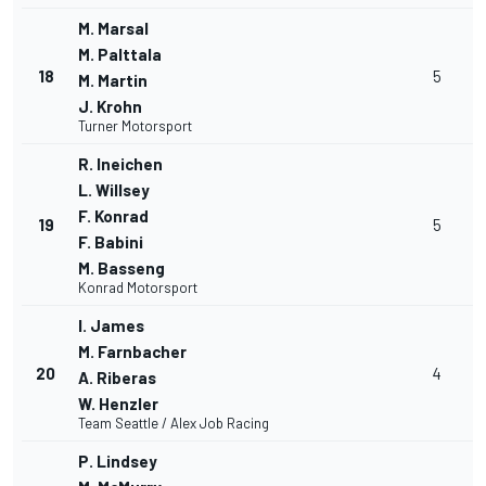
M. Marsal
M. Palttala
18
5
M. Martin
J. Krohn
Turner Motorsport
R. Ineichen
L. Willsey
F. Konrad
19
5
F. Babini
M. Basseng
Konrad Motorsport
I. James
M. Farnbacher
20
4
A. Riberas
W. Henzler
Team Seattle / Alex Job Racing
P. Lindsey