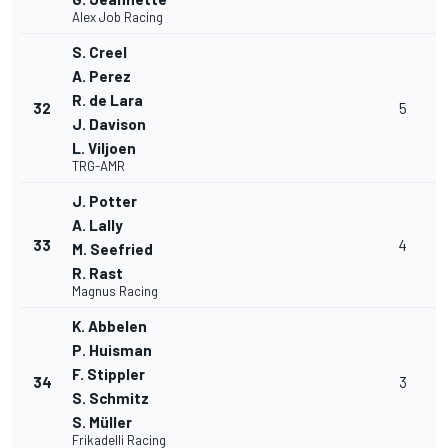
Alex Job Racing
S. Creel
A. Perez
R. de Lara
32
5
J. Davison
L. Viljoen
TRG-AMR
J. Potter
A. Lally
33
4
M. Seefried
R. Rast
Magnus Racing
K. Abbelen
P. Huisman
F. Stippler
34
3
S. Schmitz
S. Müller
Frikadelli Racing