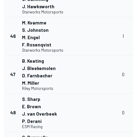
J. Hawksworth
Starworks Motorsports
M. Kvamme
S. Johnston
46
1
M. Engel
F. Rosenqvist
Starworks Motorsports
B. Keating
J. Bleekemolen
47
0
D. Farnbacher
M. Miller
Riley Motorsports
S. Sharp
E. Brown
48
0
J. van Overbeek
P. Derani
ESM Racing