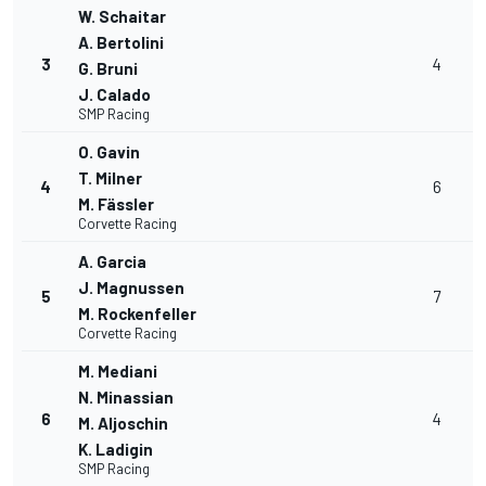
W. Schaitar
A. Bertolini
3
4
G. Bruni
J. Calado
SMP Racing
O. Gavin
T. Milner
4
6
M. Fässler
Corvette Racing
A. Garcia
J. Magnussen
5
7
M. Rockenfeller
Corvette Racing
M. Mediani
N. Minassian
6
4
M. Aljoschin
K. Ladigin
SMP Racing