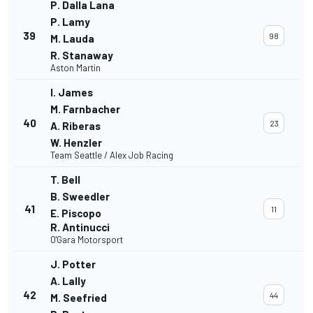
P. Dalla Lana
P. Lamy
39
98
M. Lauda
R. Stanaway
Aston Martin
I. James
M. Farnbacher
40
23
A. Riberas
W. Henzler
Team Seattle / Alex Job Racing
T. Bell
B. Sweedler
41
11
E. Piscopo
R. Antinucci
O'Gara Motorsport
J. Potter
A. Lally
42
44
M. Seefried