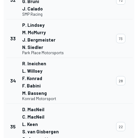
32
72
G. Bruni
J. Calado
SMP Racing
P. Lindsey
M. McMurry
33
73
J. Bergmeister
N. Siedler
Park Place Motorsports
R. Ineichen
L. Willsey
F. Konrad
34
28
F. Babini
M. Basseng
Konrad Motorsport
D. MacNeil
C. MacNeil
L. Keen
35
22
S. van Gisbergen