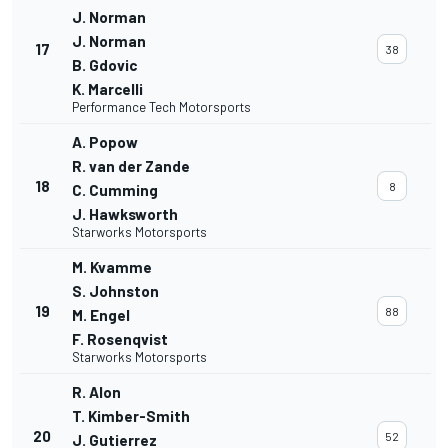
J. Norman
J. Norman
17
38
B. Gdovic
K. Marcelli
Performance Tech Motorsports
A. Popow
R. van der Zande
18
8
C. Cumming
J. Hawksworth
Starworks Motorsports
M. Kvamme
S. Johnston
19
88
M. Engel
F. Rosenqvist
Starworks Motorsports
R. Alon
T. Kimber-Smith
20
52
J. Gutierrez