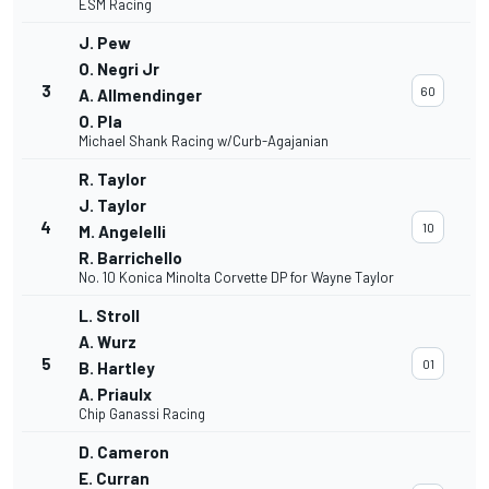
ESM Racing
J. Pew
O. Negri Jr
3
60
A. Allmendinger
O. Pla
Michael Shank Racing w/Curb-Agajanian
R. Taylor
J. Taylor
4
10
M. Angelelli
R. Barrichello
No. 10 Konica Minolta Corvette DP for Wayne Taylor
L. Stroll
A. Wurz
5
01
B. Hartley
A. Priaulx
Chip Ganassi Racing
D. Cameron
E. Curran