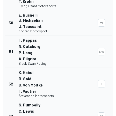
T. Krohn
Flying Lizard Motorsports
E. Busnelli
J. Michaelian
50
21
J. Toussaint
Konrad Motorsport
T. Pappas
N. Catsburg
51
540
P. Long
A. Pilgrim
Black Swan Racing
K. Habul
B. Said
52
9
D. von Moltke
T. Vautier
Stevenson Motorsports
S. Pumpelly
C. Lewis