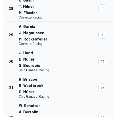
O. Gavin
T. Milner
28
4
M. Fässler
Corvette Racing
A. Garcia
J. Magnussen
29
3
M. Rockenfeller
Corvette Racing
J. Hand
D. Müller
30
66
S. Bourdais
Chip Ganassi Racing
R. Briscoe
R. Westbrook
31
67
S. Mücke
Chip Ganassi Racing
W. Schaitar
A. Bertolini