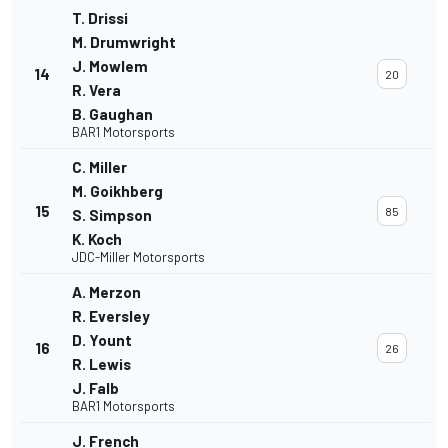
T. Drissi
M. Drumwright
J. Mowlem
14
20
R. Vera
B. Gaughan
BAR1 Motorsports
C. Miller
M. Goikhberg
15
85
S. Simpson
K. Koch
JDC-Miller Motorsports
A. Merzon
R. Eversley
D. Yount
16
26
R. Lewis
J. Falb
BAR1 Motorsports
J. French