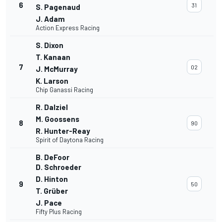
6
31
S. Pagenaud
J. Adam
Action Express Racing
S. Dixon
T. Kanaan
7
02
J. McMurray
K. Larson
Chip Ganassi Racing
R. Dalziel
M. Goossens
8
90
R. Hunter-Reay
Spirit of Daytona Racing
B. DeFoor
D. Schroeder
D. Hinton
9
50
T. Grüber
J. Pace
Fifty Plus Racing