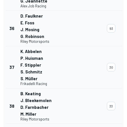
G. Jeannette
Alex Job Racing
D. Faulkner
E. Foss
36
93
J. Mosing
G. Robinson
Riley Motorsports
K. Abbelen
P. Huisman
F. Stippler
37
30
S. Schmitz
S. Müller
Frikadelli Racing
B. Keating
J. Bleekemolen
38
33
D. Farnbacher
M. Miller
Riley Motorsports