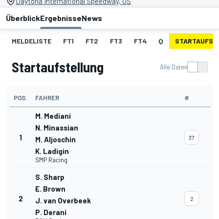
Daytona International Speedway, US
Überblick
Ergebnisse
News
MELDELISTE
FT1
FT2
FT3
FT4
Q
STARTAUFST
Startaufstellung
Alle Daten
POS.
FAHRER
#
M. Mediani
N. Minassian
1
37
M. Aljoschin
K. Ladigin
SMP Racing
S. Sharp
E. Brown
2
2
J. van Overbeek
P. Derani