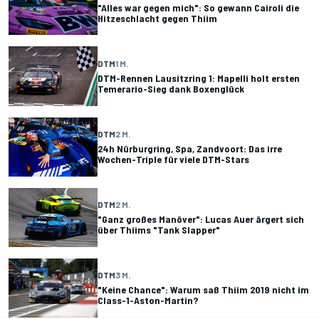
"Alles war gegen mich": So gewann Cairoli die
Hitzeschlacht gegen Thiim
DTM
1 M.
DTM-Rennen Lausitzring 1: Mapelli holt ersten
Temerario-Sieg dank Boxenglück
DTM
2 M.
24h Nürburgring, Spa, Zandvoort: Das irre
Wochen-Triple für viele DTM-Stars
DTM
2 M.
"Ganz großes Manöver": Lucas Auer ärgert sich
über Thiims "Tank Slapper"
DTM
3 M.
"Keine Chance": Warum saß Thiim 2019 nicht im
Class-1-Aston-Martin?