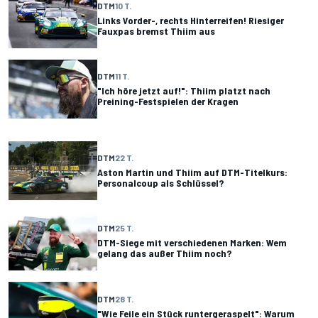
DTM
10 T.
Links Vorder-, rechts Hinterreifen! Riesiger
Fauxpas bremst Thiim aus
DTM
11 T.
"Ich höre jetzt auf!": Thiim platzt nach
Preining-Festspielen der Kragen
DTM
22 T.
Aston Martin und Thiim auf DTM-Titelkurs:
Personalcoup als Schlüssel?
DTM
25 T.
DTM-Siege mit verschiedenen Marken: Wem
gelang das außer Thiim noch?
DTM
28 T.
"Wie Feile ein Stück runtergeraspelt": Warum