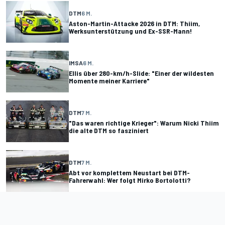
DTM
6 M.
Aston-Martin-Attacke 2026 in DTM: Thiim,
Werksunterstützung und Ex-SSR-Mann!
IMSA
6 M.
Ellis über 280-km/h-Slide: "Einer der wildesten
Momente meiner Karriere"
DTM
7 M.
"Das waren richtige Krieger": Warum Nicki Thiim
die alte DTM so fasziniert
DTM
7 M.
Abt vor komplettem Neustart bei DTM-
Fahrerwahl: Wer folgt Mirko Bortolotti?