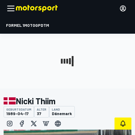
FORMEL 1
MOTOGP
DTM
Nicki Thiim
GEBURTSDATUM
ALTER
LAND
1989-04-17
37
Dänemark