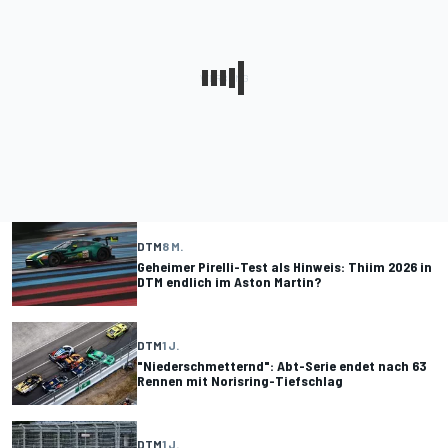
DTM
8 M.
Geheimer Pirelli-Test als Hinweis: Thiim 2026 in
DTM endlich im Aston Martin?
DTM
1 J.
"Niederschmetternd": Abt-Serie endet nach 63
Rennen mit Norisring-Tiefschlag
DTM
1 J.