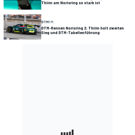
Thiim am Norisring so stark ist
DTM
1 M.
DTM-Rennen Norisring 2: Thiim holt zweiten
Sieg und DTM-Tabellenführung