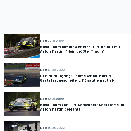
DTM
22.11.2022
Nicki Thiim nimmt weiteren DTM-Anlauf mit
Aston Martin: "Mein größter Traum"
DTM
19.08.2022
DTM Nürburgring: Thiims Aston-Martin-
Gaststart gescheitert, T3 sagt erneut ab
DTM
12.07.2022
Nicki Thiim vor DTM-Comeback: Gaststarts im
Aston Martin geplant!
DTM
15.06.2022