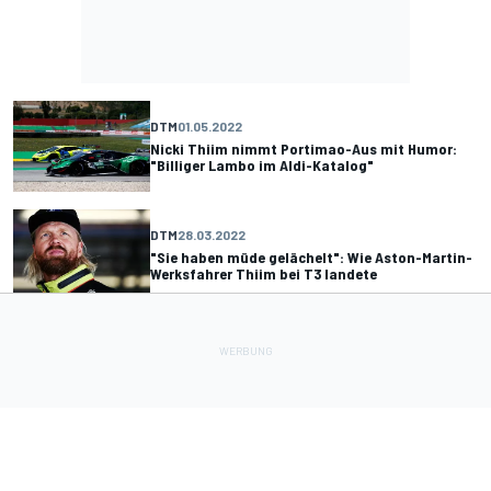
DTM
01.05.2022
Nicki Thiim nimmt Portimao-Aus mit Humor:
"Billiger Lambo im Aldi-Katalog"
DTM
28.03.2022
"Sie haben müde gelächelt": Wie Aston-Martin-
Werksfahrer Thiim bei T3 landete
DTM
18.03.2022
Kein Aston Martin 2022 in DTM am Start: Wieso
der Vantage-Einsatz scheiterte
NLS
22.09.2021
Aston Martin in der SP9: Werkseinsatz mit