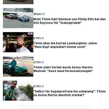
IMSA
5 M.
Nicki Thiim hält Manöver von Philip Ellis bei den
24h Daytona für "inakzeptabel"
DTM
5 M.
Thiim über die harten Lamborghini-Jahre:
"Mein Kopf explodiert immer noch"
DTM
5 M.
Thiim sieht Vorteil durch Aston-Martin-
Wechsel: "Ganz neue Voraussetzungen"
DTM
5 M.
"Selbst für Superprofi wie ihn schwierig": Thiim
im Aston Martin deutlich stärker?