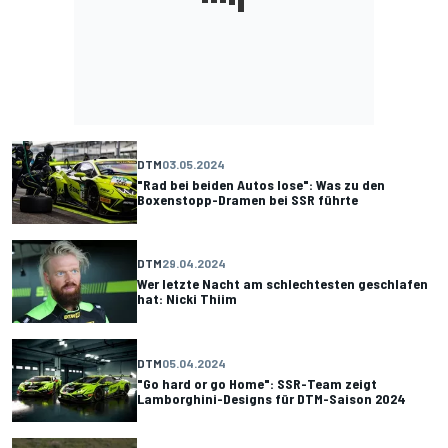
DTM
03.05.2024
"Rad bei beiden Autos lose": Was zu den
Boxenstopp-Dramen bei SSR führte
DTM
29.04.2024
Wer letzte Nacht am schlechtesten geschlafen
hat: Nicki Thiim
DTM
05.04.2024
"Go hard or go Home": SSR-Team zeigt
Lamborghini-Designs für DTM-Saison 2024