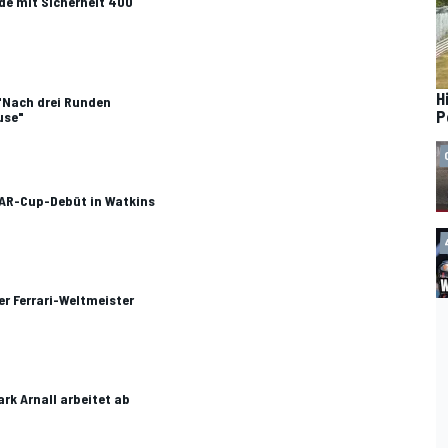
de mit Sicherheit 400
H
"Nach drei Runden
P
use"
AR-Cup-Debüt in Watkins
er Ferrari-Weltmeister
rk Arnall arbeitet ab