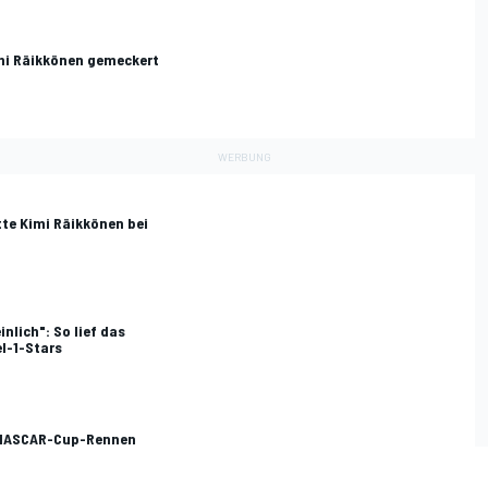
mi Räikkönen gemeckert
tte Kimi Räikkönen bei
nlich": So lief das
l-1-Stars
 NASCAR-Cup-Rennen