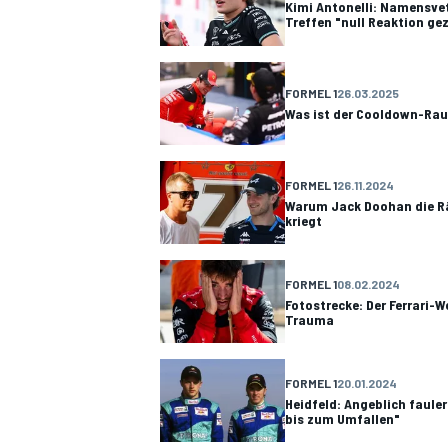
Kimi Antonelli: Namensvet
Treffen "null Reaktion ge
FORMEL 1
26.03.2025
Was ist der Cooldown-Raum
FORMEL 1
26.11.2024
Warum Jack Doohan die 
kriegt
FORMEL 1
08.02.2024
Fotostrecke: Der Ferrari-
Trauma
FORMEL 1
20.01.2024
Heidfeld: Angeblich fauler
bis zum Umfallen"