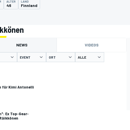
M
ALTER
LAND
46
Finnland
ikkönen
NEWS
VIDEOS
EVENT
ORT
für Kimi Antonelli
n": Ex Top-Gear-
 Räikkönen