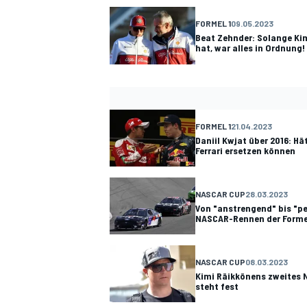
FORMEL 1
09.05.2023
Beat Zehnder: Solange Ki
hat, war alles in Ordnung!
FORMEL 1
21.04.2023
Daniil Kwjat über 2016: Hä
Ferrari ersetzen können
SPORTWAGEN
NASCAR CUP
28.03.2023
Von "anstrengend" bis "pei
NASCAR-Rennen der Forme
NASCAR CUP
08.03.2023
Kimi Räikkönens zweites
steht fest