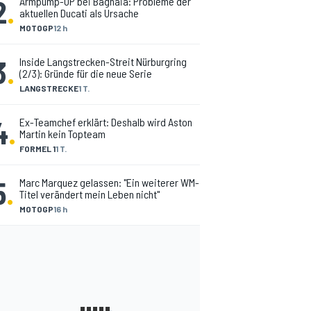
2
.
Armpump-OP bei Bagnaia: Probleme der
aktuellen Ducati als Ursache
MOTOGP
12 h
3
.
Inside Langstrecken-Streit Nürburgring
(2/3): Gründe für die neue Serie
LANGSTRECKE
1 T.
4
.
Ex-Teamchef erklärt: Deshalb wird Aston
Martin kein Topteam
FORMEL 1
1 T.
5
.
Marc Marquez gelassen: "Ein weiterer WM-
Titel verändert mein Leben nicht"
MOTOGP
16 h