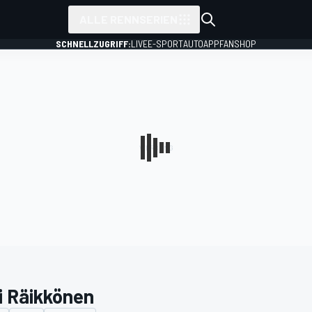
ALLE RENNSERIEN
SCHNELLZUGRIFF:
LIVE
E-SPORT
AUTO
APP
FANSHOP
i Räikkönen