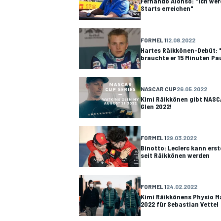
Fernando Alonso: "Ich wer
Starts erreichen"
FORMEL 1
12.08.2022
Hartes Räikkönen-Debüt: 
brauchte er 15 Minuten Pa
NASCAR CUP
26.05.2022
Kimi Räikkönen gibt NASC
Glen 2022!
FORMEL 1
29.03.2022
Binotto: Leclerc kann erst
seit Räikkönen werden
FORMEL 1
24.02.2022
Kimi Räikkönens Physio Ma
2022 für Sebastian Vettel