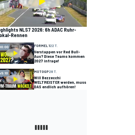
ighlights NLS7 2026: 6h ADAC Ruhr-
okal-Rennen
FORMEL 1
22 T.
00:00
Verstappen vor Red Bull-
Aus? Diese Teams kommen
2027 infrage!
MOTOGP
28 T.
45:10
Will Bezzecchi
WELTMEISTER werden, muss
DAS endlich aufhören!