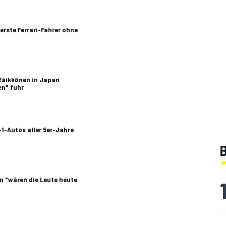
erste Ferrari-Fahrer ohne
 Räikkönen in Japan
en" fuhr
-1-Autos aller 5er-Jahre
B
en "wären die Leute heute