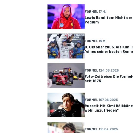
FORMEL 1
7 M.
Lewis Hamilton: Nicht der 
Podium
DTM
FORMEL 1
9 M.
9. Oktober 2005: Als Kimi
"eines seiner besten Renn
FORMEL 1
24.06.2025
Foto-Zeitreise: Die Formel
seit 1975
FORMEL 1
07.06.2025
Russell: Mit Kimi Räikkön
wohl unzufrieden"
FORMEL 1
10.04.2025