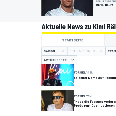
GEBURTSDATU
1979-10-17
Aktuelle News zu Kimi Rä
STARTSEITE
MOTOGP
KIMI RÄIKKÖNEN
SAISON
TEAM
ARTIKELSORTE
FORMEL 1
4 M.
Falscher Name auf Podium 
FORMEL 1
7 M.
"Habe die Fassung verlore
Produzent über lustlosen