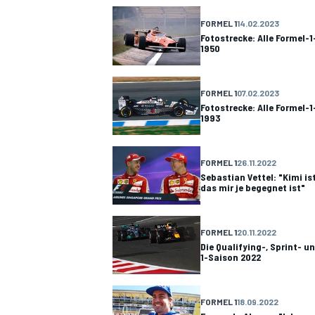
FORMEL 1
14.02.2023
Fotostrecke: Alle Formel-1
1950
FORMEL 1
07.02.2023
Fotostrecke: Alle Formel-
1993
FORMEL 1
26.11.2022
Sebastian Vettel: "Kimi is
das mir je begegnet ist"
FORMEL 1
20.11.2022
Die Qualifying-, Sprint- u
1-Saison 2022
FORMEL 1
18.09.2022