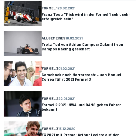
FORMEL 1
28.02.2021
Franz Tost: "Mick wird in der Formel 1 sehr, sehr
erfolgreich sein"
ALLGEMEINES
16.02.2021
Trotz Tod von Adrian Campos: Zukunft von
Campos Racing gesichert
FORMEL 3
01.02.2021
Comeback nach Horrorcrash: Juan Manuel
Correa fährt 2021 Formel 3
FORMEL 2
22.01.2021
Formel 2 2021: HWA und DAMS geben Fahrer
bekannt
FORMEL 3
15.12.2020
F3 2021 mit Prema: Arthur Leclerc auf den