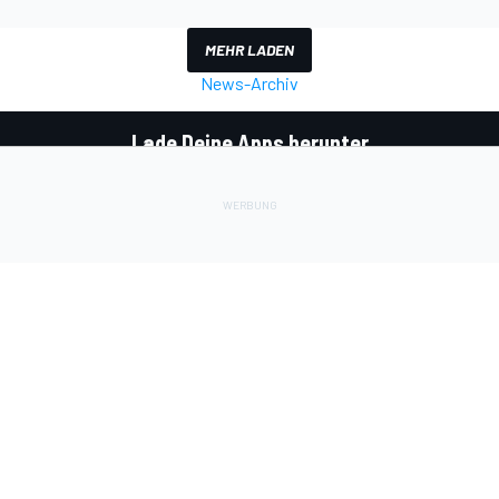
MEHR LADEN
News-Archiv
Lade Deine Apps herunter
Soziale Netzwerke
InsideEvs.de
Motor1.com
Motorsportjobs.com
Autosport.com