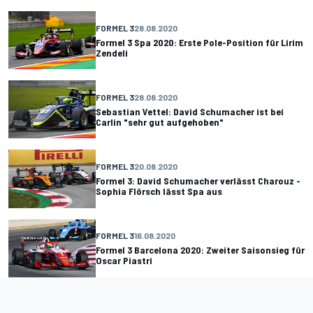
FORMEL 3
28.08.2020
Formel 3 Spa 2020: Erste Pole-Position für Lirim
Zendeli
FORMEL 3
28.08.2020
Sebastian Vettel: David Schumacher ist bei
Carlin "sehr gut aufgehoben"
FORMEL 3
20.08.2020
Formel 3: David Schumacher verlässt Charouz -
Sophia Flörsch lässt Spa aus
FORMEL 3
16.08.2020
Formel 3 Barcelona 2020: Zweiter Saisonsieg für
Oscar Piastri