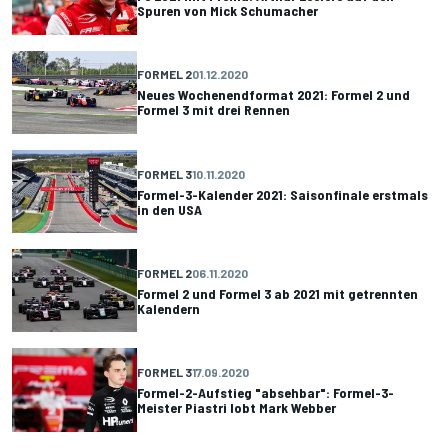
Spuren von Mick Schumacher
FORMEL 2
01.12.2020
Neues Wochenendformat 2021: Formel 2 und
Formel 3 mit drei Rennen
FORMEL 3
10.11.2020
Formel-3-Kalender 2021: Saisonfinale erstmals
in den USA
FORMEL 2
06.11.2020
Formel 2 und Formel 3 ab 2021 mit getrennten
Kalendern
FORMEL 3
17.09.2020
Formel-2-Aufstieg "absehbar": Formel-3-
Meister Piastri lobt Mark Webber